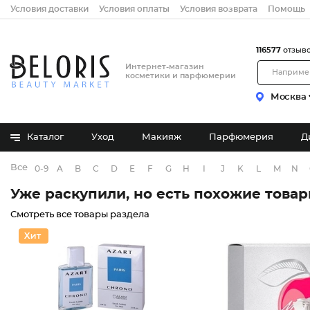
Условия доставки
Условия оплаты
Условия возврата
Помощь
116577
отзыв
Интернет-магазин
косметики и парфюмерии
Москва
Каталог
Уход
Макияж
Парфюмерия
Д
Все бренды
0-9
A
B
C
D
E
F
G
H
I
J
K
L
M
N
Уже раскупили, но есть похожие това
Смотреть все товары раздела