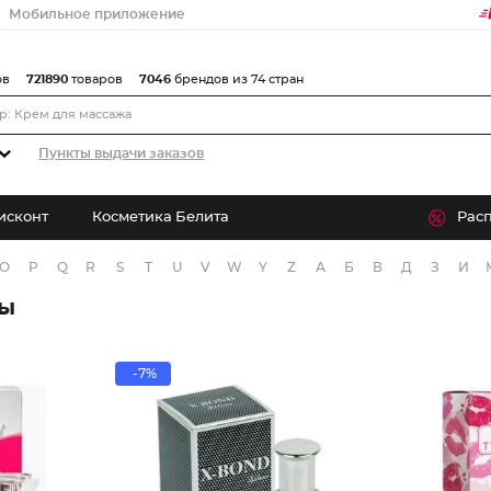
Мобильное приложение
ов
721890
товаров
7046
брендов из 74 стран
Пункты выдачи заказов
исконт
Косметика Белита
Рас
O
P
Q
R
S
T
U
V
W
Y
Z
А
Б
В
Д
З
И
ры
-7%