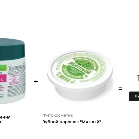
+
=
К
Фитокосметик
дения
я
Зубной порошок "Мятный"