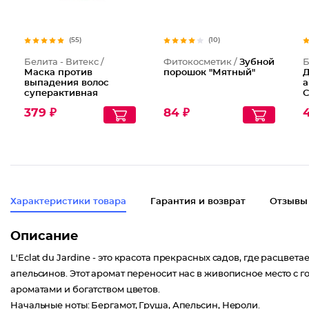
(55)
(10)
Белита - Витекс /
Фитокосметик /
Зубной
Б
Маска против
порошок "Мятный"
Д
выпадения волос
а
суперактивная
С
Репейник
С
379 ₽
84 ₽
2
Характеристики товара
Гарантия и возврат
Отзывы
Описание
L'Eclat du Jardine - это красота прекрасных садов, где расцв
апельсинов. Этот аромат переносит нас в живописное место с
ароматами и богатством цветов.
Начальные ноты: Бергамот, Груша, Апельсин, Нероли.