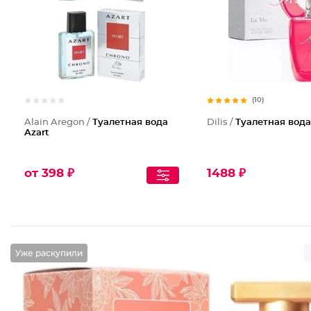
(10)
Alain Aregon /
Туалетная вода
Dilis /
Туалетная вода
Azart
от 398 ₽
1488 ₽
Уже раскупили