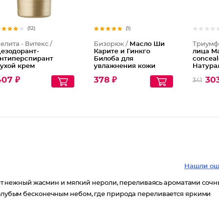
(12)
(1)
елита - Витекс /
Бизорюк /
Масло Ши
Триумф
езодорант-
Карите и Гинкго
лица Ma
нтиперспирант
Билоба для
cоnceal
ухой крем
увлажнения кожи
Натура
кандинавское утро
407 ₽
378 ₽
30
341
4 ч Lovely Moments
Нашли ош
етает нежный жасмин и мягкий нероли, переливаясь ароматами сочн
 голубым бесконечным небом, где природа переливается яркими