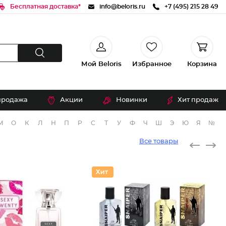
Бесплатная доставка*
info@beloris.ru
+7 (495) 215 28 49
Мой Beloris
Избранное
Корзина
продажа
Акции
Новинки
Хит продаж
М
О
К
Л
Н
П
Р
С
Т
У
Ф
Ч
Ш
Э
Ю
Я
№
Все товары