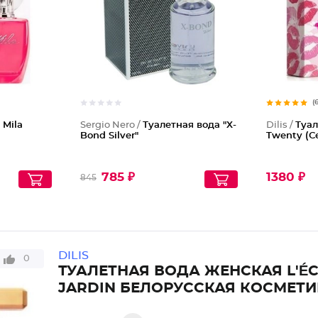
(
 Mila
Sergio Nero /
Туалетная вода "X-
Dilis /
Туал
Bond Silver"
Twenty (С
785 ₽
1380 ₽
845
DILIS
0
ТУАЛЕТНАЯ ВОДА ЖЕНСКАЯ L'ÉC
JARDIN БЕЛОРУССКАЯ КОСМЕТИ