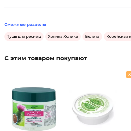
Смежные разделы
Тушь для ресниц
Холика Холика
Белита
Корейская 
С этим товаром покупают