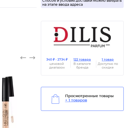
Способ и условия доставки можно выбрать
на этапе ввода адреса
340 ₽ - 2734 ₽
122 товара
1 товар
ценовой
В каталоге
Доступно по
диапазон
бренда
скидке
Просмотренные товары
+ 1 товаров
Консиле