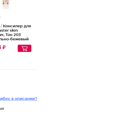
 /
Консилер для
ster skin
er, Тон 203
льно-бежевый
3 ₽
ибку в описании?
ых