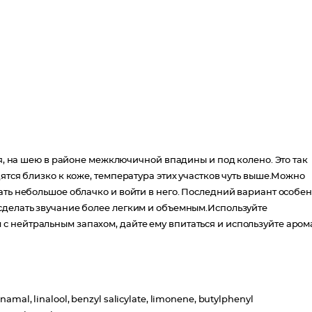
тя, на шею в районе межключичной впадины и под колено. Это так
ятся близко к коже, температура этих участков чуть выше.Можно
ать небольшое облачко и войти в него. Последний вариант особе
сделать звучание более легким и объемным.Используйте
 нейтральным запахом, дайте ему впитаться и используйте арома
nnamal, linalool, benzyl salicylate, limonene, butylphenyl