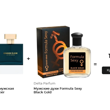
+
=
К
Delta Parfum
мужская
Мужские духи Formula Sexy
xir
Black Gold