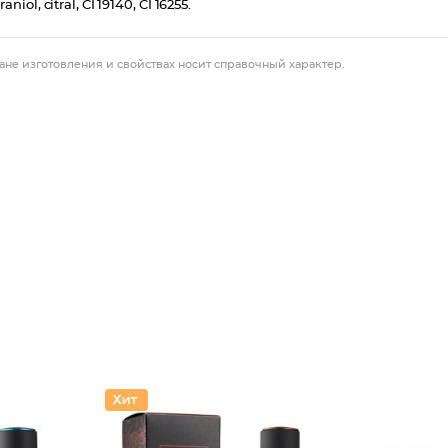
ol, citral, CI 19140, CI 16255.
ане изготовления и свойствах носит справочный характер.