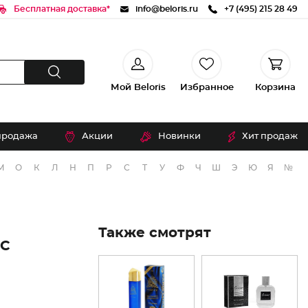
Бесплатная доставка*
info@beloris.ru
+7 (495) 215 28 49
Мой Beloris
Избранное
Корзина
продажа
Акции
Новинки
Хит продаж
М
О
К
Л
Н
П
Р
С
Т
У
Ф
Ч
Ш
Э
Ю
Я
№
Также смотрят
 С