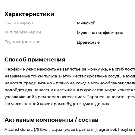
Характеристики
Пол и возраст
Мужской
Тип парфюмерии
Мужская парфюмерия
Группы ароматов
Древесные
Способ применения
Парфюм нужно наносить на запястье, за мочку уха, на сгиб лок
называемые точки пульса. В этих местах кровяные сосуды наход
наносить традиционно – прямо на кожу, а можно облаком: сдел
подойдет для нанесения насыщенных ароматов, когда хочется 
увлажняющий крем перед нанесением. Заранее нанесите крем с
На увлажненной коже аромат будет звучать дольше.
Активные компоненты / состав
Alcohol denat. (79%vol.), aqua (water), parfum (fragrance), hexyl ci