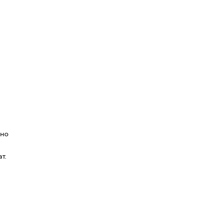
нно
т.