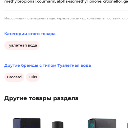
methylpropional, coumarin, alpha-isomethyl ionone, citronellol, gerani
Информация о внешнем виде, характеристиках, комплекте поставки, стр
Категории этого товара
Туалетная вода
Другие бренды с типом Туалетная вода
Brocard
Dilis
Другие товары раздела