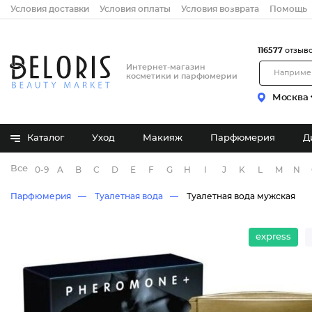
Условия доставки
Условия оплаты
Условия возврата
Помощь
116577
отзыв
Интернет-магазин
косметики и парфюмерии
Москва
Каталог
Уход
Макияж
Парфюмерия
Д
Все бренды
0-9
A
B
C
D
E
F
G
H
I
J
K
L
M
N
Парфюмерия
Туалетная вода
Туалетная вода мужская
express