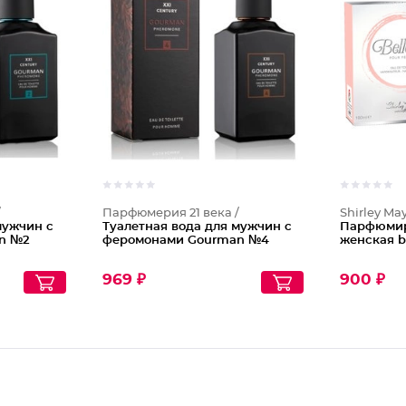
/
Парфюмерия 21 века /
Shirley May
мужчин с
Туалетная вода для мужчин с
Парфюмир
n №2
феромонами Gourman №4
женская be
969 ₽
900 ₽