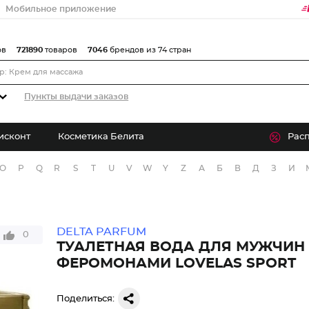
Мобильное приложение
ов
721890
товаров
7046
брендов из 74 стран
Пункты выдачи заказов
исконт
Косметика Белита
Рас
O
P
Q
R
S
T
U
V
W
Y
Z
А
Б
В
Д
З
И
DELTA PARFUM
0
ТУАЛЕТНАЯ ВОДА ДЛЯ МУЖЧИН
ФЕРОМОНАМИ LOVELAS SPORT
Поделиться: