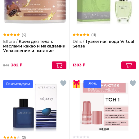
(4)
(11)
Elfora /
Крем для тела с
Dilis /
Туалетная вода Virtual
маслами какао и макадамии
Sense
Увлажнение и питание
382 ₽
1393 ₽
849
Рекомендуем
-59%
(3)