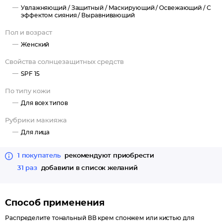
Увлажняющий /
Защитный /
Маскирующий /
Освежающий /
С
эффектом сияния /
Выравнивающий
Пол и возраст
Женский
Свойства солнцезащитных средств
SPF 15
По типу кожи
Для всех типов
Рубрики макияжа
Для лица
1 покупатель
рекомендуют приобрести
31 раз
добавили в список желаний
Способ применения
Распределите тональный ВВ крем спонжем или кистью для