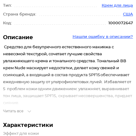
Тип:
Крем для лица
Страна бренда:
США
Код:
1000072647
Описание
Нашли ошибку в описании?
Средство для безупречного естественного макияжа с
невесомой текстурой, сочетает лучшие свойства
увлажняющего крема и тонального средства. Тональный ВВ
крем Nude маскирует недостатки, делает кожу свежей и
ссияющей, а входящий в состав продукта SPF15 обеспечивает
ежедневную защиту от ультрофиолетовых лучей. Избавляет от
5 проблем кожи одним движением: увлажняет, выравнивает
тон лица, защищает SPF15, скрывает несовершенства, придает
сияние.
Читать все
Характеристики
Эффект для кожи