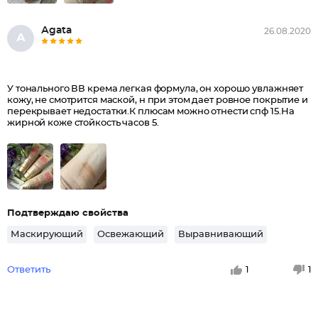
Аgаtа
26.08.2020
А
У тонального ВВ крема легкая формула, он хорошо увлажняет
кожу, не смотрится маской, н при этом дает ровное покрытие и
перекрывает недостатки.К плюсам можно отнести спф 15.На
жирной коже стойкость часов 5.
Подтверждаю свойства
Маскирующий
Освежающий
Выравнивающий
Ответить
1
1