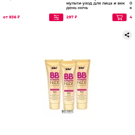
мульти-уход для лица и век
03
день-ночь
кр
от 936 ₽
297 ₽
48