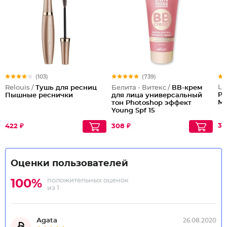
(103)
(739)
Lu
Relouis /
Тушь для ресниц
Белита - Витекс /
ВВ-крем
Pi
Пышные реснички
для лица универсальный
Mi
тон Photoshop эффект
Young Spf 15
33
422 ₽
308 ₽
Оценки пользователей
положительных оценок
100%
из 1
Аgаtа
26.08.2020