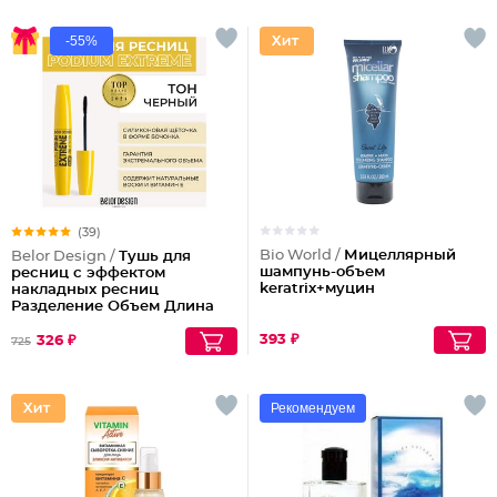
-55%
(39)
Bio World /
Мицеллярный
Belor Design /
Тушь для
шампунь-объем
ресниц с эффектом
keratrix+муцин
накладных ресниц
Разделение Объем Длина
Podium extreme
393 ₽
326 ₽
725
Рекомендуем