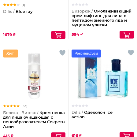
(1)
Бизорюк /
Омолаживающий
Dilis /
Blue ray
крем-лифтинг для лица с
пептидом змеиного яда и
муцином улитки
594 ₽
1679 ₽
Рекомендуем
(33)
Dilis /
Одеколон Ice
Белита - Витекс /
Крем-пенка
action
для лица очищающая с
пенообразователем Секреты
Азии
616 ₽
415 ₽