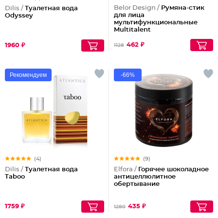
Belor Design /
Румяна-стик
Dilis /
Туалетная вода
для лица
Odyssey
мультифункциональные
Multitalent
462 ₽
1960 ₽
1128
Рекомендуем
-66%
(4)
(9)
Dilis /
Туалетная вода
Elfora /
Горячее шоколадное
Taboo
антицеллюлитное
обертывание
1759 ₽
435 ₽
1280