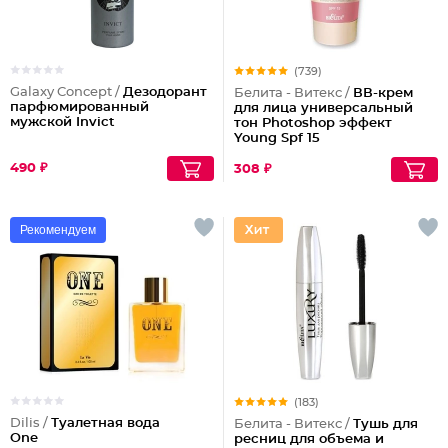
(739)
Galaxy Concept /
Дезодорант
Белита - Витекс /
ВВ-крем
парфюмированный
для лица универсальный
мужской Invict
тон Photoshop эффект
Young Spf 15
490 ₽
308 ₽
Рекомендуем
(183)
Dilis /
Туалетная вода
Белита - Витекс /
Тушь для
One
ресниц для объема и