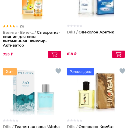
(5)
Dilis /
Одеколон Арктик
Белита - Витекс /
Сыворотка-
сияние для лица
витаминная Эликсир-
Активатор
618 ₽
753 ₽
Рекомендуем
Dilis /
Туалетная вода "Alpha
Dilis /
Одеколон Комбат