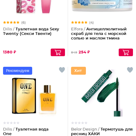
(6)
(4)
Dilis /
Туалетная вода Sexy
Elfora /
Антицеллюлитный
Twenty (Секси Твенти)
скраб для тела с морской
солью и маслом тмина
1380 ₽
254 ₽
849
Рекомендуем
Dilis /
Туалетная вода
Belor Design /
Термотушь для
One
ресниц ХАКИ