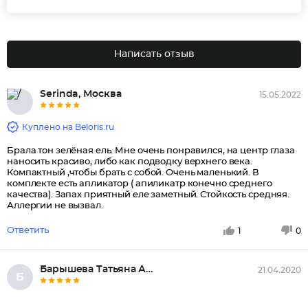
Написать отзыв
Serinda, Москва
15.05.2022
Куплено на Beloris.ru
Брала тон зелёная ель. Мне очень понравился, на центр глаза
наносить красиво, либо как подводку верхнего века.
Компактный ,чтобы брать с собой. Очень маленький. В
комплекте есть апликатор ( апиликатр конечно среднего
качества). Запах приятный еле заметный. Стойкость средняя.
Аллергии не вызвал.
Ответить
1
0
Барышева Татьяна Алексеевна, О...
21.04.2020
Б