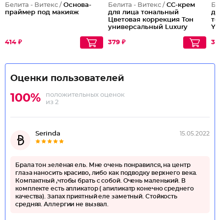
Белита - Витекс /
Основа-
Белита - Витекс /
CC-крем
Бе
праймер под макияж
для лица тональный
дл
Цветовая коррекция Тон
то
универсальный Luxury
Yo
414 ₽
379 ₽
30
Оценки пользователей
положительных оценок
100%
из 2
Serinda
15.05.2022
Брала тон зелёная ель. Мне очень понравился, на центр
глаза наносить красиво, либо как подводку верхнего века.
Компактный ,чтобы брать с собой. Очень маленький. В
комплекте есть апликатор ( апиликатр конечно среднего
качества). Запах приятный еле заметный. Стойкость
средняя. Аллергии не вызвал.