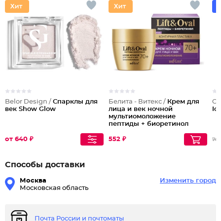
Belor Design /
Спарклы для
Белита - Витекс /
Крем для
Ch
век Show Glow
лица и век ночной
Ic
мультиомоложение
пептиды + биоретинол
Lift&oval 70+
от 640 ₽
552 ₽
76
Способы доставки
Москва
Изменить город
Московская область
Почта России и почтоматы