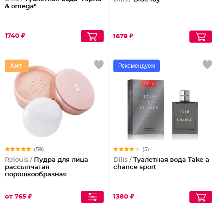
& omega"
1740 ₽
1679 ₽
Рекомендуем
(59)
(5)
Relouis /
Пудра для лица
Dilis /
Туалетная вода Take a
рассыпчатая
chance sport
порошкообразная
от 765 ₽
1380 ₽