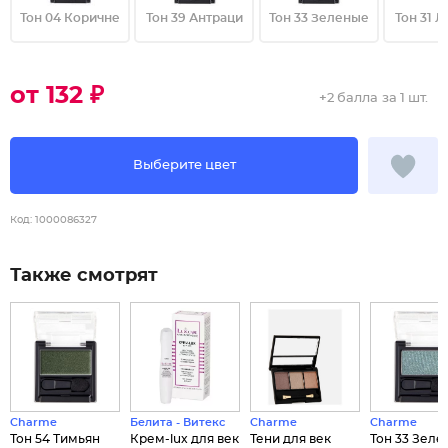
Тон 04 Коричне
Тон 39 Антраци
Тон 33 Зеленые
Тон 31 
от 132 ₽
+
2 балла
за 1 шт.
Выберите цвет
Код:
1000086327
Также смотрят
Charme
Белита - Витекс
Charme
Charme
Тон 54 Тимьян
Крем-lux для век
Тени для век
Тон 33 Зел