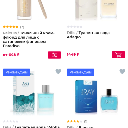
(7)
Dilis /
Туалетная вода
Relouis /
Тональный крем-
Adagio
флюид для лица c
сатиновым финишем
Paradiso
1449 ₽
от 648 ₽
Рекомендуем
Рекомендуем
(1)
Dilis /
Туалетная вода "Alpha
Dilis /
Blue ray