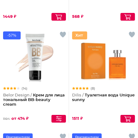
1449 ₽
568 ₽
-57%
(14)
(8)
Belor Design /
Крем для лица
Dilis /
Туалетная вода Unique
тональный BB-beauty
sunny
cream
от 474 ₽
1511 ₽
1104
Рекомендуем
Рекомендуем