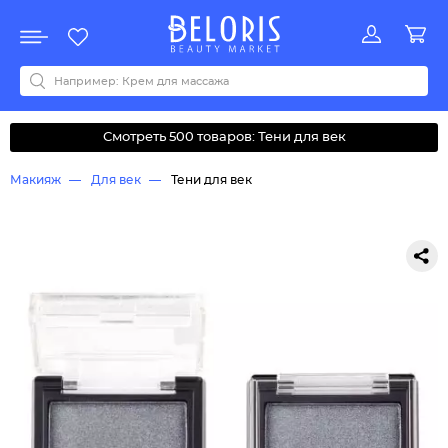
Распродажа
Акции
Новинки
Хит продаж
Все бренды
0-9
A
B
C
D
E
F
G
H
I
J
K
L
M
N
O
P
Q
R
S
T
U
V
W
Y
Z
А
Б
В
Д
З
И
М
О
К
Л
Н
П
Р
С
Т
У
Ф
Ч
Смотреть 500 товаров: Тени для век
Макияж
Для век
Тени для век