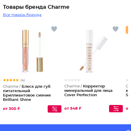
Товары бренда Charme
Все товары бренда
(4)
Charme /
Корректор
Ch
Charme /
Блеск для губ
минеральный для лица
ха
питательный
Cover Perfection
Sr
Бриллиантовое сияние
Brilliant Shine
от 548 ₽
от
от 300 ₽