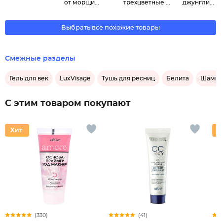
от морщи...
трехцветные ...
джунгли...
Выбрать все похожие товары
Смежные разделы
Гель для век
LuxVisage
Тушь для ресниц
Белита
Шампу
С этим товаром покупают
(330)
(41)