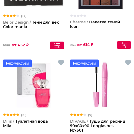
(17)
Charme /
Палетка теней
Belor Design /
Тени для век
Icon
Color mania
от 614 ₽
от 452 ₽
768
1028
Рекомендуем
Рекомендуем
(10)
(9)
Dilis /
Туалетная вода
DIVAGE /
Тушь для ресниц
Mila
90x60x90 Longlashes
№7501