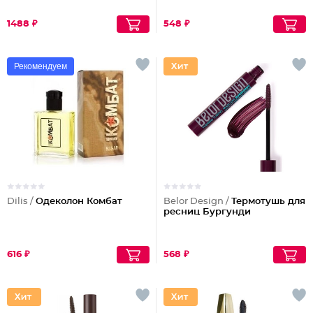
1488 ₽
548 ₽
Рекомендуем
Dilis /
Одеколон Комбат
Belor Design /
Термотушь для
ресниц Бургунди
616 ₽
568 ₽