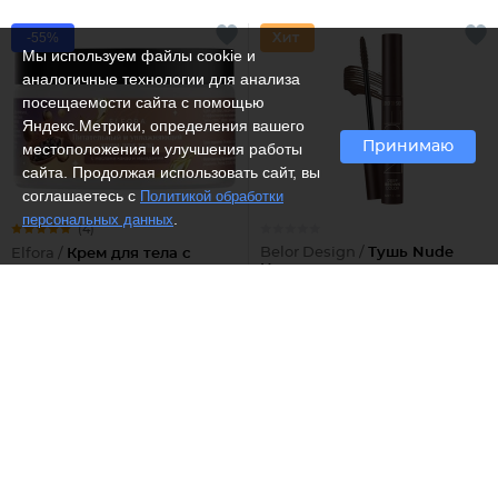
-55%
Мы используем файлы cookie и
аналогичные технологии для анализа
посещаемости сайта с помощью
Яндекс.Метрики, определения вашего
Принимаю
местоположения и улучшения работы
сайта. Продолжая использовать сайт, вы
соглашаетесь с
Политикой обработки
.
персональных данных
(4)
Belor Design /
Тушь Nude
Elfora /
Крем для тела с
Harmony коричневая
маслами какао и макадамии
Увлажнение и питание
463 ₽
382 ₽
849
Рекомендуем