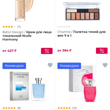
(7)
Charme /
Палетка теней для
Belor Design /
Крем для лица
век 9 в 1
тональный Nude
Harmony
от 394 ₽
от 427 ₽
Рекомендуем
Рекомендуем
(8)
(10)