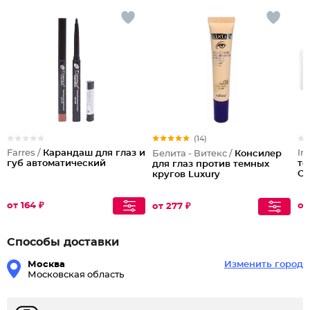
(14)
Farres /
Карандаш для глаз и
In
Белита - Витекс /
Консилер
губ автоматический
те
для глаз против темных
Co
кругов Luxury
от 164 ₽
от
от 277 ₽
Способы доставки
Москва
Изменить город
Московская область