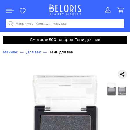
Распродажа
Акции
Новинки
Хит продаж
Все бренды
0-9
A
B
C
D
E
F
G
H
I
J
K
L
M
N
O
P
Q
R
S
T
U
V
W
Y
Z
А
Б
В
Д
З
И
М
О
К
Л
Н
П
Р
С
Т
У
Ф
Ч
Смотреть 500 товаров: Тени для век
Макияж
Для век
Тени для век