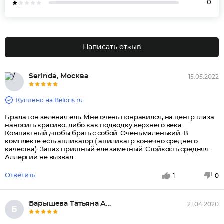
0
Написать отзыв
Serinda, Москва
15.05.2022
Куплено на Beloris.ru
Брала тон зелёная ель. Мне очень понравился, на центр глаза
наносить красиво, либо как подводку верхнего века.
Компактный ,чтобы брать с собой. Очень маленький. В
комплекте есть апликатор ( апиликатр конечно среднего
качества). Запах приятный еле заметный. Стойкость средняя.
Аллергии не вызвал.
Ответить
1
0
Барышева Татьяна Алексеевна, О...
21.04.2020
Б