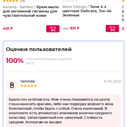
(18)
Belor Design /
Тени 4-х
Белита - Витекс /
Крем-мыло
Бе
цветные Delicate, Тон 46
для интимной гигиены для
ко
Зеленые
чувствительной кожи
со
SP
531 ₽
401 ₽
27
1399
Оценки пользователей
положительных оценок
100%
из 2
Serinda
15.05.2022
Брала тон зелёная ель. Мне очень понравился, на центр
глаза наносить красиво, либо как подводку верхнего века.
Компактный ,чтобы брать с собой. Очень маленький. В
комплекте есть апликатор ( апиликатр конечно среднего
качества). Запах приятный еле заметный. Стойкость
средняя. Аллергии не вызвал.