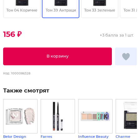
Тон 04 Коричне
Тон 39 Антраци
Тон 33 Зеленые
Тон 31 
156 ₽
+
3 балла
за 1 шт.
В корзину
Код:
1000086328
Также смотрят
Belor Design
Farres
Influence Beauty
Charme