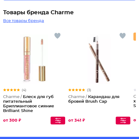
Товары бренда Charme
Все товары бренда
(4)
(3)
Ch
Charme /
Блеск для губ
Charme /
Карандаш для
ха
питательный
бровей Brush Cap
Sr
Бриллиантовое сияние
Brilliant Shine
от
от 300 ₽
от 341 ₽