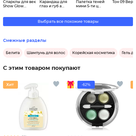
Спарклы для век
Карандаш для
Палетка теней
Тон 09 Верб
Show Glow...
глаз и губ а...
мини 5-ти ц...
Выбрать все похожие товары
Смежные разделы
Белита
Шампунь для волос
Корейская косметика
Гель дл
С этим товаром покупают
-62%