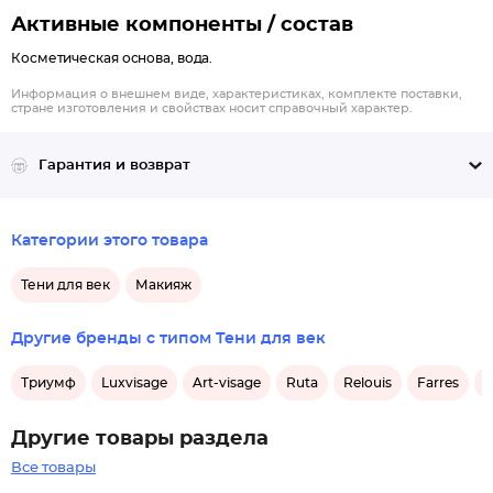
Активные компоненты / состав
Косметическая основа, вода.
Информация о внешнем виде, характеристиках, комплекте поставки,
стране изготовления и свойствах носит справочный характер.
Гарантия и возврат
Категории этого товара
Тени для век
Макияж
Другие бренды с типом Тени для век
Триумф
Luxvisage
Art-visage
Ruta
Relouis
Farres
L
Другие товары раздела
Все товары