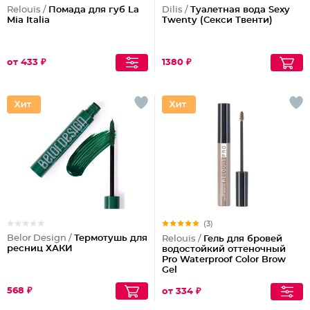
Relouis /
Помада для губ La
Dilis /
Туалетная вода Sexy
Mia Italia
Twenty (Секси Твенти)
от 433 ₽
1380 ₽
(3)
Belor Design /
Термотушь для
Relouis /
Гель для бровей
ресниц ХАКИ
водостойкий оттеночный
Pro Waterproof Color Brow
Gel
568 ₽
от 334 ₽