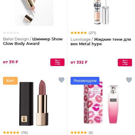
(271)
Belor Design /
Шиммер Show
Luxvisage /
Жидкие тени для
Glow Body Award
век Metal hype
от 311 ₽
от 332 ₽
Рекомендуем
(116)
(6)