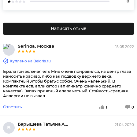
0
Написать отзыв
Serinda, Москва
15.05.2022
Куплено на Beloris.ru
Брала тон зелёная ель. Мне очень понравился, на центр глаза
наносить красиво, либо как подводку верхнего века.
Компактный ,чтобы брать с собой. Очень маленький. В
комплекте есть апликатор ( апиликатр конечно среднего
качества). Запах приятный еле заметный. Стойкость средняя.
Аллергии не вызвал.
Ответить
1
0
Барышева Татьяна Алексеевна, О...
21.04.2020
Б