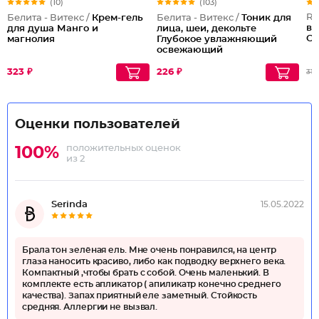
(10)
(103)
Ru
Белита - Витекс /
Крем-гель
Белита - Витекс /
Тоник для
ве
для душа Манго и
лица, шеи, декольте
Св
магнолия
Глубокое увлажняющий
освежающий
323 ₽
226 ₽
310
Оценки пользователей
положительных оценок
100%
из 2
Serinda
15.05.2022
Брала тон зелёная ель. Мне очень понравился, на центр
глаза наносить красиво, либо как подводку верхнего века.
Компактный ,чтобы брать с собой. Очень маленький. В
комплекте есть апликатор ( апиликатр конечно среднего
качества). Запах приятный еле заметный. Стойкость
средняя. Аллергии не вызвал.