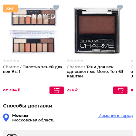
Charme /
Палетка теней для
Charme /
Тени для век
Ch
век 9 в 1
одноцветные Mono, Тон 63
од
Каштан
Зе
от 394 ₽
226 ₽
16
Способы доставки
Москва
Изменить город
Московская область