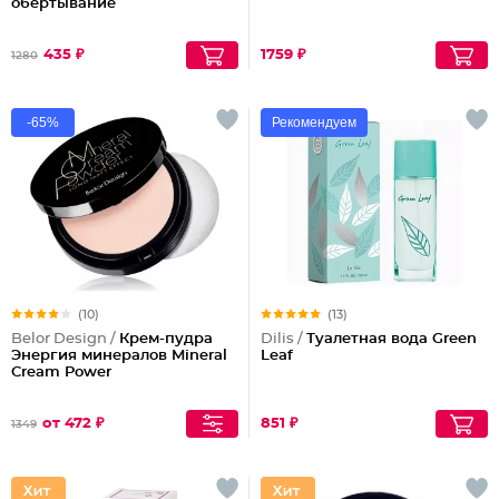
обертывание
435 ₽
1759 ₽
1280
-65%
Рекомендуем
(10)
(13)
Belor Design /
Крем-пудра
Dilis /
Туалетная вода Green
Энергия минералов Mineral
Leaf
Cream Power
от 472 ₽
851 ₽
1349