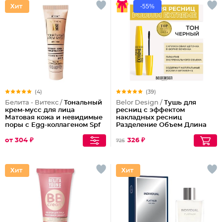
-55%
(4)
(39)
Белита - Витекс /
Тональный
Belor Design /
Тушь для
крем-мусс для лица
ресниц с эффектом
Матовая кожа и невидимые
накладных ресниц
поры с Egg-коллагеном Spf
Разделение Объем Длина
15
Podium extreme
от 304 ₽
326 ₽
725