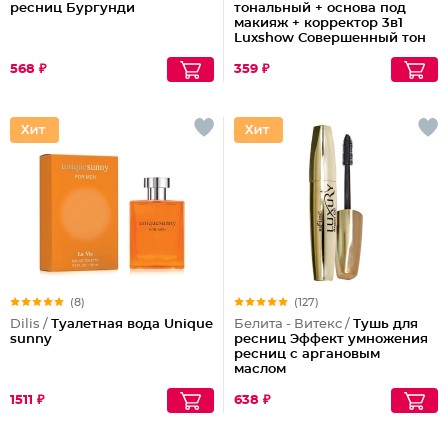
ресниц Бургунди
тональный + основа под
макияж + корректор 3в1
Luxshow Совершенный тон
универсальный
568 ₽
359 ₽
(8)
(127)
Dilis /
Туалетная вода Unique
Белита - Витекс /
Тушь для
sunny
ресниц Эффект умножения
ресниц с аргановым
маслом
1511 ₽
638 ₽