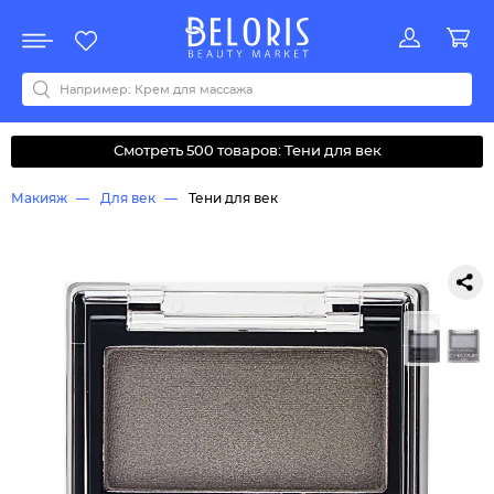
Распродажа
Акции
Новинки
Хит продаж
Все бренды
0-9
A
B
C
D
E
F
G
H
I
J
K
L
M
N
O
P
Q
R
S
T
U
V
W
Y
Z
А
Б
В
Д
З
И
М
О
К
Л
Н
П
Р
С
Т
У
Ф
Ч
Смотреть 500 товаров: Тени для век
Макияж
Для век
Тени для век