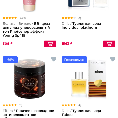
(739)
(3)
Белита - Витекс /
ВВ-крем
Dilis /
Туалетная вода
для лица универсальный
Individual platinum
тон Photoshop эффект
Young Spf 15
308 ₽
1563 ₽
-66%
Рекомендуем
(9)
(4)
Elfora /
Горячее шоколадное
Dilis /
Туалетная вода
антицеллюлитное
Taboo