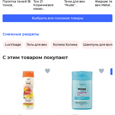
Палетка теней 18
Тон 21
Тени для век
Жидкие тен
тонов...
Коричневое
"Nude"...
век Metal...
какао...
Выбрать все похожие товары
Смежные разделы
LuxVisage
Гель для век
Холика Холика
Шампунь для воло
С этим товаром покупают