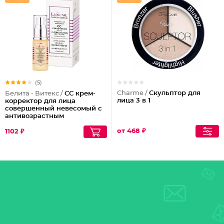
(5)
Charme /
Скульптор для
Белита - Витекс /
СС крем-
лица 3 в 1
корректор для лица
совершенный невесомый с
антивозрастным
действием
от 468 ₽
1102 ₽