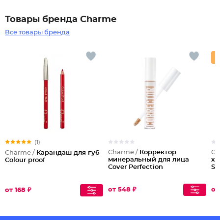
Товары бренда Charme
Все товары бренда
(1)
Charme /
Корректор
Ch
Charme /
Карандаш для губ
минеральный для лица
ха
Colour proof
Cover Perfection
Sr
от 548 ₽
от
от 168 ₽