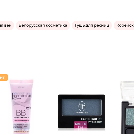
ля век
Белорусская косметика
Тушь для ресниц
Корейск
Тени дл