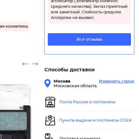
апликатор ( апиликатр конечно
среднего качества). Запах приятный
еле заметный. Стойкость средняя.
Аллергии не вызвал.
ая косметика
Все отзывы
Способы доставки
Москва
Изменить город
Московская область
Почта России и почтоматы
Тени дл
Пункты выдачи и постоматы CDEK
Доставка курьером