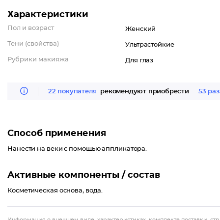
Характеристики
Пол и возраст
Женский
Тени (свойства)
Ультрастойкие
Рубрики макияжа
Для глаз
22 покупателя
рекомендуют приобрести
53 раз
Способ применения
Нанести на веки с помощью аппликатора.
Активные компоненты / состав
Косметическая основа, вода.
Информация о внешнем виде, характеристиках, комплекте поставки, стр