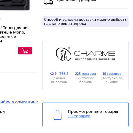
Способ и условия доставки можно выбрать
на этапе ввода адреса
 /
Тени для век
етные Mono,
 Зеленые
и
42 ₽ - 766 ₽
225 товаров
16 товаров
ценовой
В каталоге
Доступно по
диапазон
бренда
скидке
ибку в описании?
Просмотренные товары
ьно
+ 1 товаров