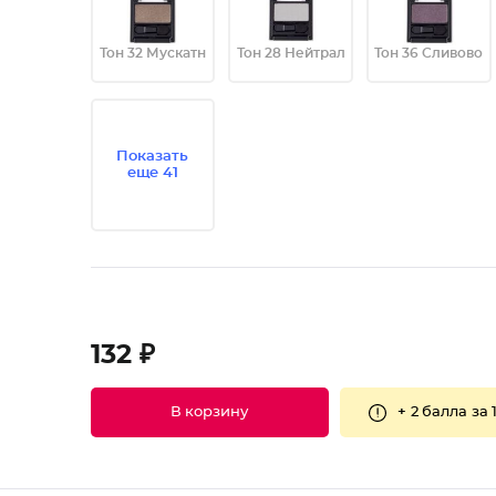
Тон 32 Мускатн
Тон 28 Нейтрал
Тон 36 Сливово
Показать
еще 41
132 ₽
+
2 балла
за 
В корзину