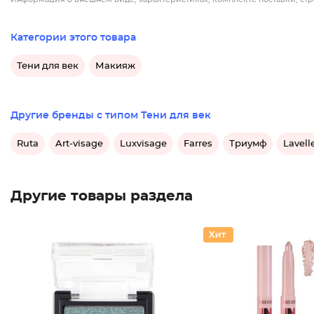
Категории этого товара
Тени для век
Макияж
Другие бренды с типом Тени для век
Ruta
Art-visage
Luxvisage
Farres
Триумф
Lavell
Другие товары раздела
Тени дл