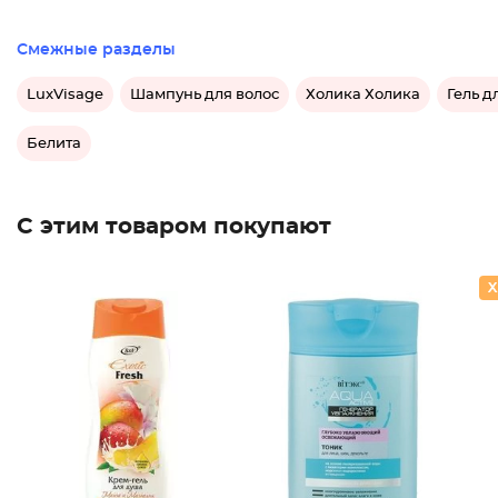
Смежные разделы
LuxVisage
Шампунь для волос
Холика Холика
Гель д
Белита
С этим товаром покупают