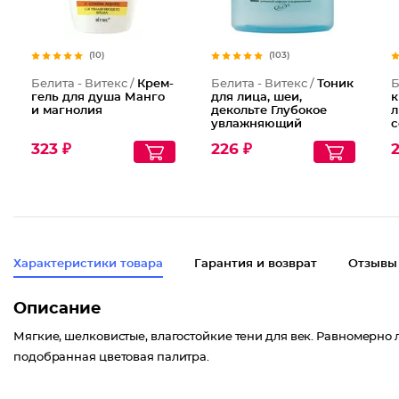
(10)
(103)
Белита - Витекс /
Крем-
Белита - Витекс /
Тоник
Б
гель для душа Манго
для лица, шеи,
к
и магнолия
декольте Глубокое
л
увлажняющий
с
освежающий
к
323 ₽
226 ₽
2
Характеристики товара
Гарантия и возврат
Отзывы
Описание
Мягкие, шелковистые, влагостойкие тени для век. Равномерно 
подобранная цветовая палитра.