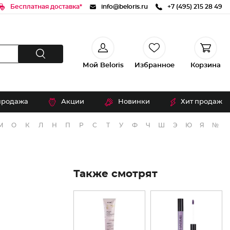
Бесплатная доставка*
info@beloris.ru
+7 (495) 215 28 49
Мой Beloris
Избранное
Корзина
продажа
Акции
Новинки
Хит продаж
М
О
К
Л
Н
П
Р
С
Т
У
Ф
Ч
Ш
Э
Ю
Я
№
Также смотрят