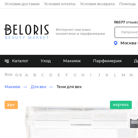
Условия доставки
Условия оплаты
Условия возврата
Помощь
116577
отзыв
Интернет-магазин
косметики и парфюмерии
Москва
Каталог
Уход
Макияж
Парфюмерия
Д
Все бренды
0-9
A
B
C
D
E
F
G
H
I
J
K
L
M
N
Макияж
Для век
Тени для век
express