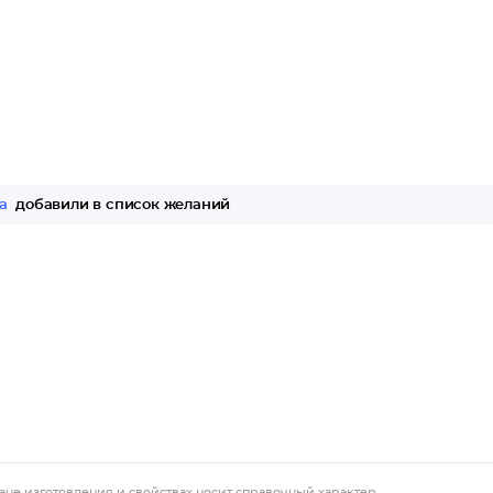
а
добавили в список желаний
ане изготовления и свойствах носит справочный характер.