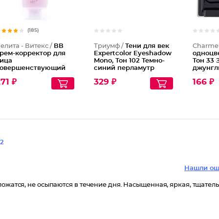
(185)
елита - Витекс /
ВВ
Триумф /
Тени для век
Charme
рем-корректор для
Expertcolor Eyeshadow
одноцв
ица
Mono, Тон 102 Темно-
Тон 33
овершенствующий
синий перламутр
джунгл
ожу SPF 15
Deep blue
71 ₽
329 ₽
166 ₽
2
Нашли ош
ложатся, не осыпаются в течение дня. Насыщенная, яркая, тщател