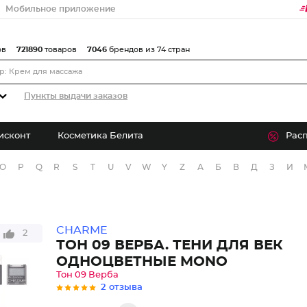
Мобильное приложение
ов
721890
товаров
7046
брендов из 74 стран
Пункты выдачи заказов
исконт
Косметика Белита
Рас
O
P
Q
R
S
T
U
V
W
Y
Z
А
Б
В
Д
З
И
CHARME
2
ТОН 09 ВЕРБА. ТЕНИ ДЛЯ ВЕК
ОДНОЦВЕТНЫЕ MONO
Тон 09 Верба
2 отзыва