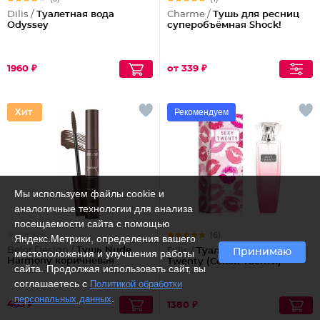
Dilis /
Туалетная вода
Charme /
Тушь для ресниц
Odyssey
суперобъёмная Shock!
1960 ₽
от 339 ₽
Рекомендуем
Мы используем файлы cookie и
аналогичные технологии для анализа
посещаемости сайта с помощью
(6)
Яндекс.Метрики, определения вашего
Belor Design /
Тушь Nude
Dilis /
Туалетная вода Sexy
Принимаю
местоположения и улучшения работы
Harmony коричневая
Twenty (Секси Твенти)
сайта. Продолжая использовать сайт, вы
соглашаетесь с
Политикой обработки
.
персональных данных
463 ₽
1380 ₽