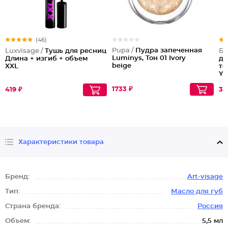
(46)
Pupa /
Пудра запеченная
Luxvisage /
Тушь для ресниц
Бе
Luminys, Тон 01 Ivory
Длина + изгиб + объем
дл
beige
XXL
то
Yo
1733 ₽
419 ₽
30
Характеристики товара
Бренд:
Art-visage
Тип:
Масло для губ
Страна бренда:
Россия
Объем:
5,5 мл