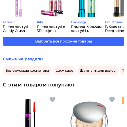
Estrade
Kiki
Luxvisage
Eva Mosaic
Блеск для губ
Блеск для губ с
Помада-бальзам
Губная пом
Candy Crush...
3D эффект...
для губ Lu...
Deep shine...
Выбрать все похожие товары
Смежные разделы
Белорусская косметика
LuxVisage
Шампунь для волос
Ту
С этим товаром покупают