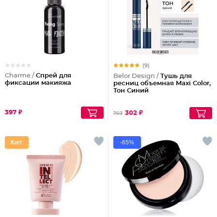
(9)
Charme /
Спрей для
Belor Design /
Тушь для
фиксации макияжа
ресниц объемная Maxi Color,
Тон Синий
397 ₽
302 ₽
703
-65%