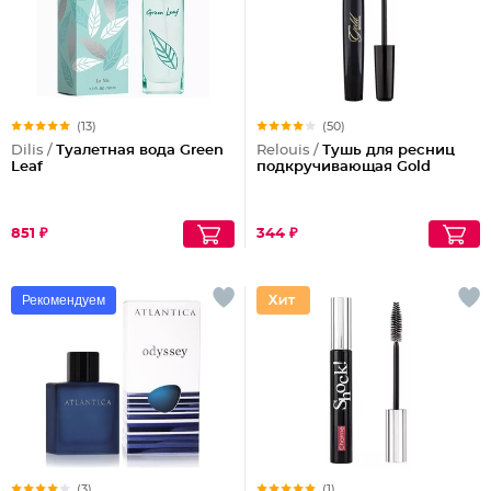
(13)
(50)
Dilis /
Туалетная вода Green
Relouis /
Тушь для ресниц
Leaf
подкручивающая Gold
851 ₽
344 ₽
Рекомендуем
(3)
(1)