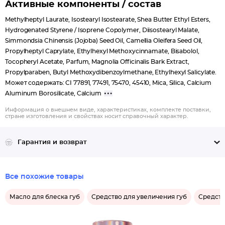
Активные компоненты / состав
Methylheptyl Laurate, Isostearyl Isostearate, Shea Butter Ethyl Esters,
Hydrogenated Styrene / Isoprene Copolymer, Diisostearyl Malate,
Simmondsia Chinensis (Jojoba) Seed Oil, Camellia Oleifera Seed Oil,
Propylheptyl Caprylate, Ethylhexyl Methoxycinnamate, Bisabolol,
Tocopheryl Acetate, Parfum, Magnolia Officinalis Bark Extract,
Propylparaben, Butyl Methoxydibenzoylmethane, Ethylhexyl Salicylate.
Может содержать: CI 77891, 77491, 75470, 45410, Mica, Silica, Calcium
Aluminum Borosilicate, Calcium
Информация о внешнем виде, характеристиках, комплекте поставки,
стране изготовления и свойствах носит справочный характер.
Гарантия и возврат
Все похожие товары
Масло для блеска губ
Средство для увеличения губ
Средств