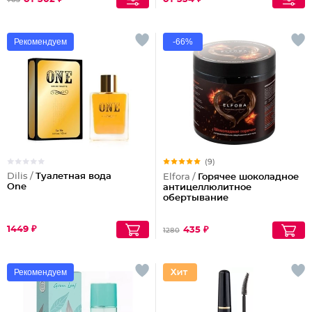
703
Рекомендуем
-66%
(9)
Dilis /
Туалетная вода
Elfora /
Горячее шоколадное
One
антицеллюлитное
обертывание
1449 ₽
435 ₽
1280
Рекомендуем