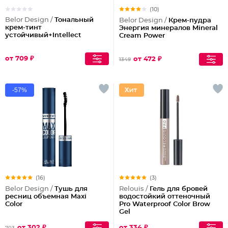
(10)
Belor Design /
Тональный
Belor Design /
Крем-пудра
крем-тинт
Энергия минералов Mineral
устойчивый+Intellect
Cream Power
от 709 ₽
от 472 ₽
1349
-57%
(16)
(3)
Belor Design /
Тушь для
Relouis /
Гель для бровей
ресниц объемная Maxi
водостойкий оттеночный
Color
Pro Waterproof Color Brow
Gel
от 302 ₽
от 334 ₽