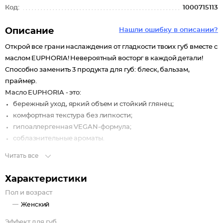
Код:
1000715113
Описание
Нашли ошибку в описании?
Открой все грани наслаждения от гладкости твоих губ вместе с
маслом EUPHORIA! Невероятный восторг в каждой детали!
Способно заменить 3 продукта для губ: блеск, бальзам,
праймер.
Масло EUPHORIA - это:
бережный уход, яркий объем и стойкий глянец;
комфортная текстура без липкости;
гипоаллергенная VEGAN-формула;
соблазнительные ароматы.
Читать все
Масло EUPHORIA оказывает комплексное действие на кожу
губ:
Характеристики
моментально разглаживает;
интенсивно смягчает и увлажняет;
Пол и возраст
восстанавливает эластичность;
Женский
способствует быстрой регенерации и заживлению
Эффект для губ