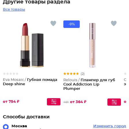
Другие товары раздела
Все товары
-9%
(2)
Eva Mosaic /
Губная помада
Ch
Relouis /
Плампер для губ
Deep shine
зе
Cool Addiction Lip
Plumper
от 754 ₽
от
от 364 ₽
401
Способы доставки
Москва
Изменить город