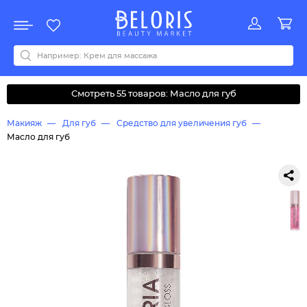
Распродажа
Акции
Новинки
Хит продаж
Все бренды
0-9
A
B
C
D
E
F
G
H
I
J
K
L
M
N
O
P
Q
R
S
T
U
V
W
Y
Z
А
Б
В
Д
З
И
М
О
К
Л
Н
П
Р
С
Т
У
Ф
Ч
Смотреть 55 товаров: Масло для губ
Макияж
Для губ
Средство для увеличения губ
Масло для губ