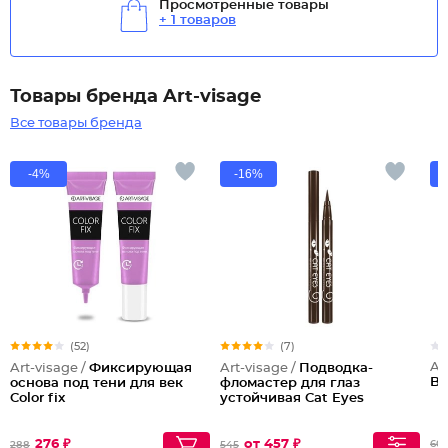
Просмотренные товары
+ 1 товаров
Товары бренда Art-visage
Все товары бренда
-4%
-16%
(52)
(7)
Ar
Art-visage /
Фиксирующая
Art-visage /
Подводка-
BL
основа под тени для век
фломастер для глаз
Color fix
устойчивая Cat Eyes
276 ₽
от 457 ₽
60
288
545