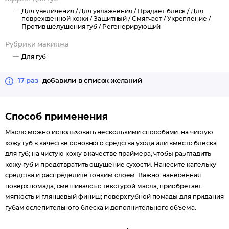
микроповреждений;
Для увеличения /
Для увлажнения /
Придает блеск /
Для
защищает от раздражения и обветривания;
поврежденной кожи /
Защитный /
Смягчает /
Укрепление /
усиливает природный тон губ, придавая им здоровый
Против шелушения губ /
Регенерирующий
внешний вид.
Рубрики макияжа
Для губ
17 раз
добавили в список желаний
Способ применения
Масло можно использовать несколькими способами: на чистую
хожу губ в качестве основного средства ухода или вместо блеска
для губ; на чистую кожу в качестве праймера, чтобы разгладить
кожу губ и предотвратить ощущение сухости. Нанесите капельку
средства и распределите тонким слоем. Важно: нанесенная
поверх помада, смешиваясь с текстурой масла, приобретает
мягкость и глянцевый финиш; поверх губной помады для придания
губам ослепительного блеска и дополнительного объема.