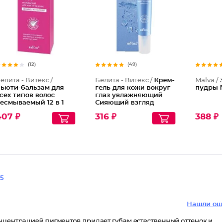
(12)
(49)
елита - Витекс /
Белита - Витекс /
Крем-
Malva /
ьюти-бальзам для
гель для кожи вокруг
пудры 
сех типов волос
глаз увлажняющий
есмываемый 12 в 1
Сияющий взгляд
ладкие и Ухоженные
технология умного
407 ₽
316 ₽
388 ₽
увлажнения
Гидроэффект
5
Нашли ош
онцентрацией пигментов придает губам естественный оттенок и