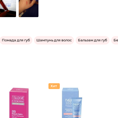
Помада для губ
Шампунь для волос
Бальзам для губ
Бе