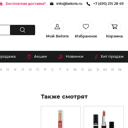
Бесплатная доставка*
info@beloris.ru
+7 (495) 215 28 49
Мой Beloris
Избранное
Корзина
продажа
Акции
Новинки
Хит продаж
М
О
К
Л
Н
П
Р
С
Т
У
Ф
Ч
Ш
Э
Ю
Я
№
Также смотрят