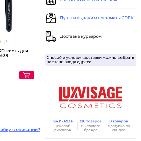
Пункты выдачи и постоматы CDEK
Доставка курьером
(1)
3D-кисть для
№39
Способ и условия доставки можно выбрать
на этапе ввода адреса
194 ₽ - 693 ₽
326 товаров
8 товаров
ценовой
В каталоге
Доступно по
ибку в описании?
диапазон
бренда
скидке