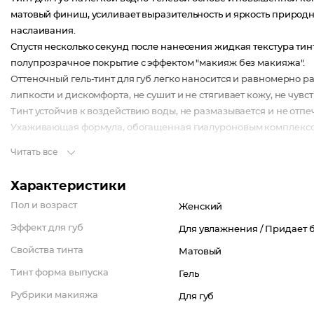
матовый финиш, усиливает выразительность и яркость природно
наслаивания.
Спустя несколько секунд после нанесения жидкая текстура тин
полупрозрачное покрытие с эффектом "макияж без макияжа".
Оттеночный гель-тинт для губ легко наносится и равномерно ра
липкости и дискомфорта, не сушит и не стягивает кожу, не чувст
Тинт устойчив к воздействию воды, не размазывается и не отпеч
Ухаживающая формула, обогащенная гиалуроновым комплексом
влагу кожи и поддерживает увлажненность, мягкость и гладкость
Читать все
Характеристики
Пол и возраст
Женский
Эффект для губ
Для увлажнения /
Придает б
Свойства тинта
Матовый
Тинт форма выпуска
Гель
Рубрики макияжа
Для губ