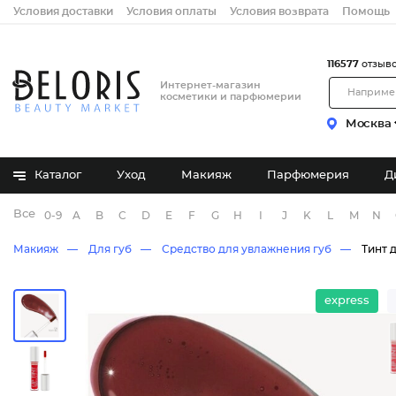
Условия доставки
Условия оплаты
Условия возврата
Помощь
116577
отзыв
Интернет-магазин
косметики и парфюмерии
Москва
Каталог
Уход
Макияж
Парфюмерия
Д
Все бренды
0-9
A
B
C
D
E
F
G
H
I
J
K
L
M
N
Макияж
Для губ
Средство для увлажнения губ
Тинт 
express