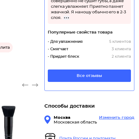
совершенно не сушит губы, а даже
слегка увлажняет. Приятно пахнет
жвачкой. Я наношу обычно его в 2-3
слоя.
Популярные свойства товара
- Для увлажнения
5 клиентов
лита
- Смягчает
3 клиента
- Придает блеск
2 клиента
Все отзывы
Способы доставки
Москва
Изменить город
Московская область
Почта России и почтоматы