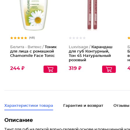
(48)
Белита - Витекс /
Тоник
Luxvisage /
Карандаш
Б
для лица с ромашкой
для губ Контурный,
Б
Chamomile Face Tonic
Тон 45 Натуральный
в
розовый
н
Г
244 ₽
319 ₽
Характеристики товара
Гарантия и возврат
Отзывы
Описание
Тинт для губ на легкой водно-гелевой основе и повышенной к