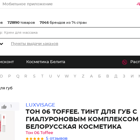
Мобильное приложение
ов
721890
товаров
7046
брендов из 74 стран
Пункты выдачи заказов
исконт
Косметика Белита
Рас
O
P
Q
R
S
T
U
V
W
Y
Z
А
Б
В
Д
З
И
для губ
LUXVISAGE
1
ТОН 06 TOFFEE. ТИНТ ДЛЯ ГУБ С
ГИАЛУРОНОВЫМ КОМПЛЕКСОМ
БЕЛОРУССКАЯ КОСМЕТИКА
Тон 06 Toffee
5 отзывов