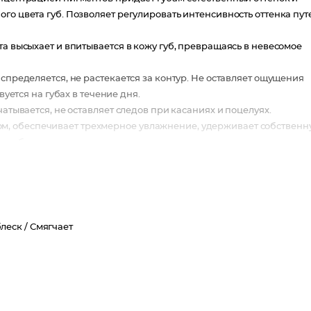
го цвета губ. Позволяет регулировать интенсивность оттенка пут
та высыхает и впитывается в кожу губ, превращаясь в невесомое
спределяется, не растекается за контур. Не оставляет ощущения
вуется на губах в течение дня.
атывается, не оставляет следов при касаниях и поцелуях.
, обеспечивает трехмерное увлажнение, удерживает собственн
 губ в течение всего дня.
леск /
Смягчает