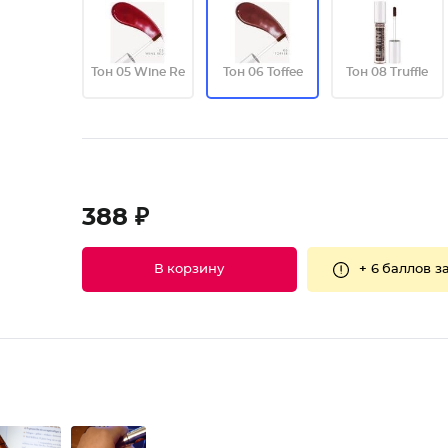
Тон 05 Wine Re
Тон 06 Toffee
Тон 08 Truffle
388 ₽
+
6 баллов
за
В корзину