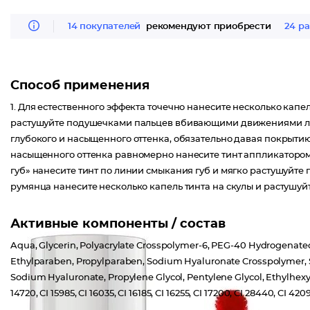
14 покупателей
рекомендуют приобрести
24 ра
Способ применения
1. Для естественного эффекта точечно нанесите несколько кап
растушуйте подушечками пальцев вбивающими движениями ли
глубокого и насыщенного оттенка, обязательно давая покрытию
насыщенного оттенка равномерно нанесите тинт аппликатором 
губ» нанесите тинт по линии смыкания губ и мягко растушуйте 
румянца нанесите несколько капель тинта на cкулы и растушу
Активные компоненты / состав
Aqua, Glycerin, Polyacrylate Crosspolymer-6, PEG-40 Hydrogenated
Ethylparaben, Propylparaben, Sodium Hyaluronate Crosspolymer,
Sodium Hyaluronate, Propylene Glycol, Pentylene Glycol, Ethylhexy
14720, CI 15985, CI 16035, CI 16185, CI 16255, CI 17200, CI 28440, CI 4209