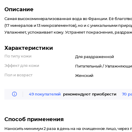
Описание
Самая высокоминерализованная вода во Франции. Её благотво
(17 минералов и 13 микроэлементов), но и с уникальными приро
Увлажняет, успокаивает кожу. Устраняет покраснения, раздр
Характеристики
По типу кожи
Для раздраженной
Эффект для кожи
Питательный /
Увлажняющи
Пол и возраст
Женский
49 покупателей
рекомендуют приобрести
70 р
Способ применения
Наносить минимум 2 раза в день на на очищенное лицо, через 