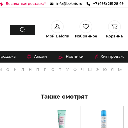
Бесплатная доставка*
info@beloris.ru
+7 (495) 215 28 49
Мой Beloris
Избранное
Корзина
продажа
Акции
Новинки
Хит продаж
М
О
К
Л
Н
П
Р
С
Т
У
Ф
Ч
Ш
Э
Ю
Я
№
Также смотрят