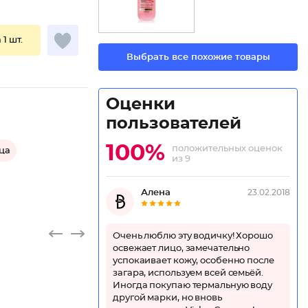
 1 шт.
Выбрать все похожие товары
Оценки
пользователей
100%
положительных оценок
ца
из 9
Алена
23.02.2018
Очень люблю эту водичку! Хорошо
освежает лицо, замечательно
успокаивает кожу, особенно после
загара, используем всей семьёй.
Иногда покупаю термальную воду
другой марки, но вновь