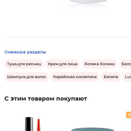
Смежные разделы
Тушь для ресниц
Крем для лица
Холика Холика
Бело
Шампунь для волос
Корейская косметика
Белита
Lu
С этим товаром покупают