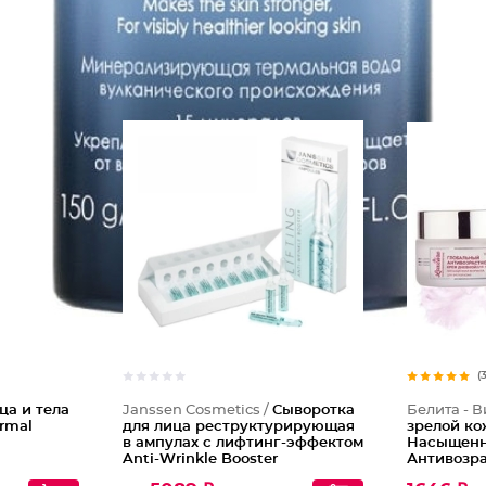
Спрей д
(
ца и тела
Janssen Cosmetics /
Сыворотка
Белита - В
rmal
для лица реструктурирующая
зрелой ко
в ампулах с лифтинг-эффектом
Насыщенн
Anti-Wrinkle Booster
Антивозра