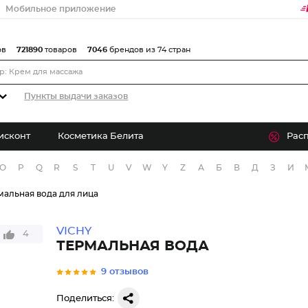
Мобильное приложение
ов
721890
товаров
7046
брендов из 74 стран
Пункты выдачи заказов
исконт
Косметика Белита
Рас
O
P
Q
R
S
T
U
V
W
Y
Z
А
Б
В
Д
З
И
мальная вода для лица
VICHY
4
ТЕРМАЛЬНАЯ ВОДА
9 отзывов
Поделиться: