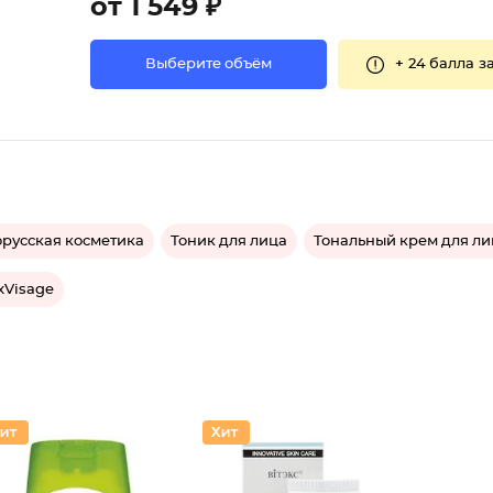
от 1 549 ₽
+
24 балла
за
Выберите объём
русская косметика
Тоник для лица
Тональный крем для ли
xVisage