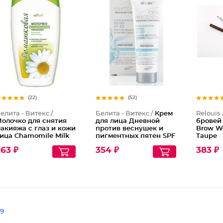
(22)
(52)
елита - Витекс /
Белита - Витекс /
Крем
Relouis 
олочко для снятия
для лица Дневной
бровей
акияжа с глаз и кожи
против веснушек и
Brow W
ица Chamomile Milk
пигментных пятен SPF
Tаupe
ake-up Remover
20
63 ₽
354 ₽
383 ₽
9