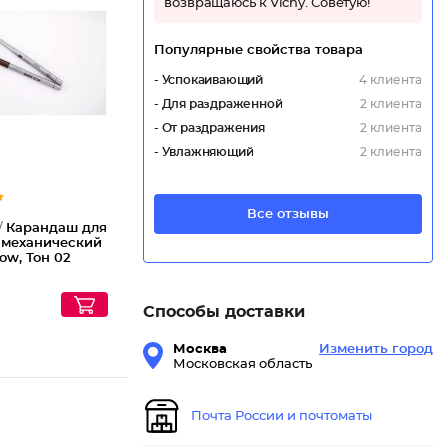
возвращаюсь к Vichy. Советую!
Каранда
Популярные свойства товара
- Успокаивающий
4 клиента
- Для раздраженной
2 клиента
- От раздражения
2 клиента
- Увлажняющий
2 клиента
Все отзывы
/
Карандаш для
 механический
ow, Тон 02
Способы доставки
Москва
Изменить город
Московская область
Почта России и почтоматы