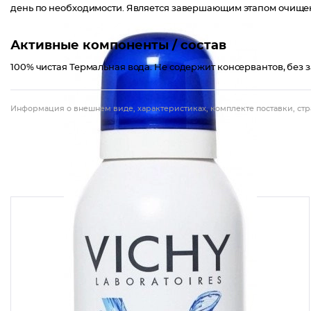
день по необходимости. Является завершающим этапом очищен
Активные компоненты / состав
100% чистая Термальная вода. Не содержит консервантов, без з
Информация о внешнем виде, характеристиках, комплекте поставки, стр