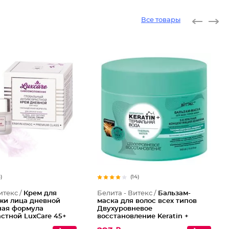
Все товары
3)
(14)
итекс /
Крем для
Белита - Витекс /
Бальзам-
жи лица дневной
маска для волос всех типов
ая формула
Двухуровневое
стной LuxCare 45+
восстановление Keratin +
Термальная вода