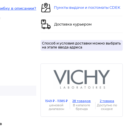
Пункты выдачи и постоматы CDEK
ибку в описании?
м
Доставка курьером
Способ и условия доставки можно выбрать
на этапе ввода адреса
1549 ₽ - 11385 ₽
28 товаров
2 товара
ценовой
В каталоге
Доступно по
диапазон
бренда
скидке
в