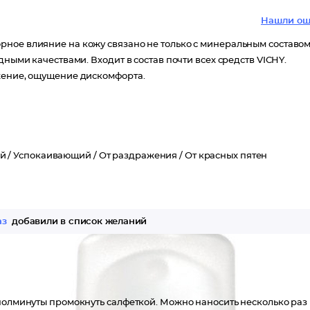
Нашли ош
рное влияние на кожу связано не только с минеральным составо
дными качествами. Входит в состав почти всех средств VICHY.
ажение, ощущение дискомфорта.
й /
Успокаивающий /
От раздражения /
От красных пятен
аз
добавили в список желаний
полминуты промокнуть салфеткой. Можно наносить несколько раз 