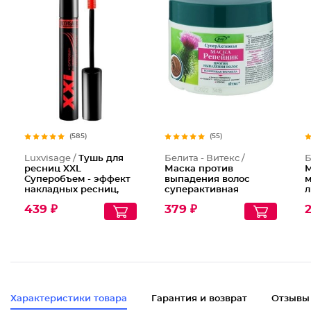
Тушь дл
(585)
(55)
Luxvisage /
Тушь для
Белита - Витекс /
Б
ресниц XXL
Маска против
М
Суперобъем - эффект
выпадения волос
м
накладных ресниц,
суперактивная
л
Тон Черный
Репейник
M
439 ₽
379 ₽
2
Характеристики товара
Гарантия и возврат
Отзывы