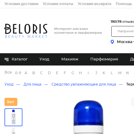
Условия доставки
Условия оплаты
Условия возврата
Помощь
116578
отзыв
Интернет-магазин
косметики и парфюмерии
Москва
Каталог
Уход
Макияж
Парфюмерия
Д
Все бренды
0-9
A
B
C
D
E
F
G
H
I
J
K
L
M
N
Уход
Для лица
Средство увлажняющее для лица
Тер