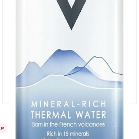
ца
Уход