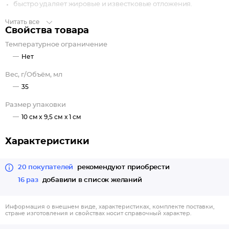
быстро удаляет жировые и известковые отложения.
Читать все
Советы по эксплуатации
Свойства товара
Перед применением прочитайте инструкцию.
Температурное ограничение
Строго выдерживайте время, которое указано на упаковке.
Нет
При чистке используйте резиновые перчатки и
медицинскую маску.
Вес, г/Объём, мл
Устраивайте профилактику засоров канализации раз в
35
полгода, и трубы прослужат вам долго.
Размер упаковки
10 см x 9,5 см x 1 см
Характеристики
20 покупателей
рекомендуют приобрести
16 раз
добавили в список желаний
Информация о внешнем виде, характеристиках, комплекте поставки,
стране изготовления и свойствах носит справочный характер.