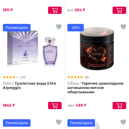
1511 ₽
254 ₽
849
Рекомендуем
-66%
(14)
(9)
Dilis /
Туалетная вода Elite
Elfora /
Горячее шоколадное
Arpeggio
антицеллюлитное
обертывание
1642 ₽
435 ₽
1280
Рекомендуем
Рекомендуем