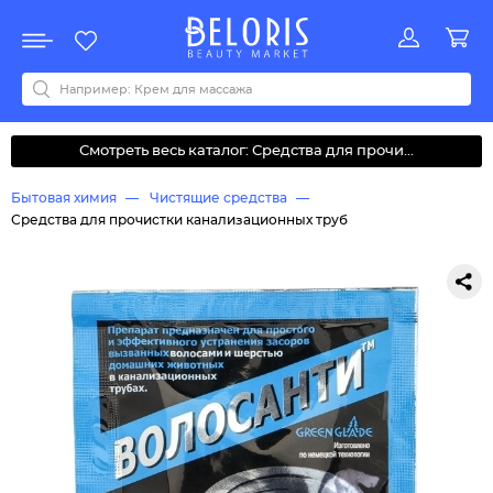
Распродажа
Акции
Новинки
Хит продаж
Все бренды
0-9
A
B
C
D
E
F
G
H
I
J
K
L
M
N
O
P
Q
R
S
T
U
V
W
Y
Z
А
Б
В
Д
З
И
М
О
К
Л
Н
П
Р
С
Т
У
Ф
Ч
Смотреть весь каталог: Средства для прочи...
Бытовая химия
Чистящие средства
Средства для прочистки канализационных труб