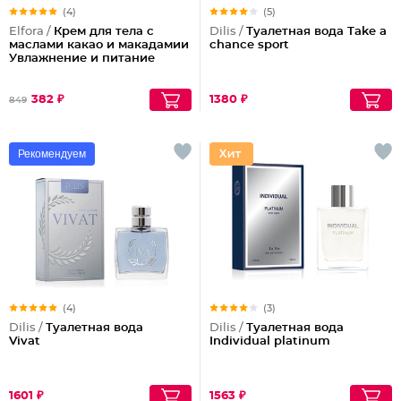
(4)
(5)
Elfora /
Крем для тела с
Dilis /
Туалетная вода Take a
маслами какао и макадамии
chance sport
Увлажнение и питание
382 ₽
1380 ₽
849
Рекомендуем
(4)
(3)
Dilis /
Туалетная вода
Dilis /
Туалетная вода
Vivat
Individual platinum
1601 ₽
1563 ₽