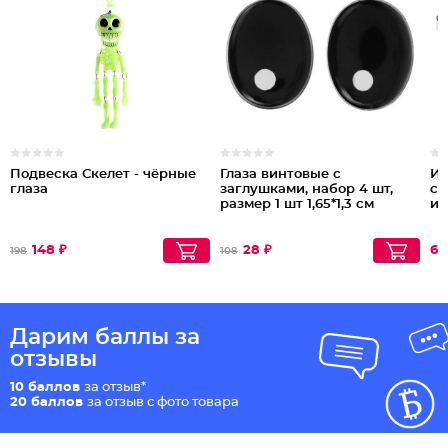
Подвеска Скелет - чёрные
Глаза винтовые с
Из
глаза
заглушками, набор 4 шт,
см
размер 1 шт 1,65*1,3 см
из
148 ₽
28 ₽
66
198
108
Дарим баллы за
отзывы
10 баллов
за отзыв*
20 баллов
за отзыв с фото товара