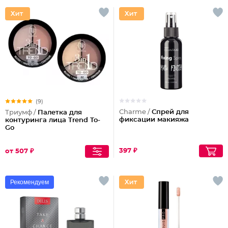
(9)
Charme /
Спрей для
Триумф /
Палетка для
фиксации макияжа
контуринга лица Trend To-
Go
397 ₽
от 507 ₽
Рекомендуем