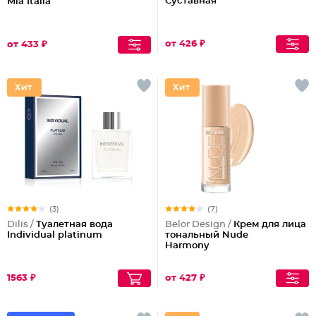
Суставная
Mia Italia
от 426 ₽
от 433 ₽
(3)
(7)
Dilis /
Туалетная вода
Belor Design /
Крем для лица
Individual platinum
тональный Nude
Harmony
1563 ₽
от 427 ₽