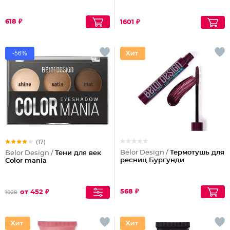
618 ₽
1601 ₽
-56%
(17)
Belor Design /
Термотушь для
Belor Design /
Тени для век
ресниц Бургунди
Color mania
568 ₽
от 452 ₽
1028