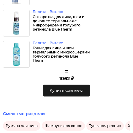
Белита - Витекс
Сыворотка для лица, шеи и
декольте термальная с
микросферами голубого
ретинола Blue Therm
Белита - Витекс
Тоник для лица и шеи
термальный с микросферами
голубого ретинола Blue
Therm
=
1062 ₽
Купить комплект
Смежные разделы
Румяна для лица
Шампунь для волос
Тушь для ресниц
Ха