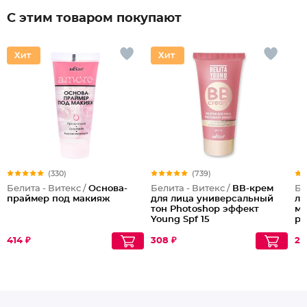
С этим товаром покупают
(330)
(739)
Белита - Витекс /
Основа-
Белита - Витекс /
ВВ-крем
Бе
праймер под макияж
для лица универсальный
ли
тон Photoshop эффект
ми
Young Spf 15
ре
414 ₽
308 ₽
25