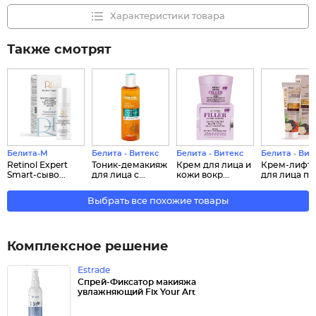
Характеристики товара
Также смотрят
Белита-М
Белита - Витекс
Белита - Витекс
Белита - Вит
Retinol Expert
Тоник-демакияж
Крем для лица и
Крем-лифт
Smart-сыво...
для лица с...
кожи вокр...
для лица пит.
Выбрать все похожие товары
Комплексное решение
Estrade
Спрей-Фиксатор макияжа
увлажняющий Fix Your Art