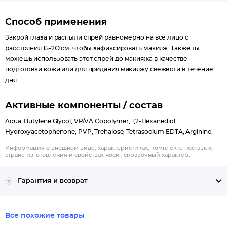
Способ применения
Закрой глаза и распыли спрей равномерно на все лицо c
расстояния 15-2О см, чтобы зафиксировать макияж. Также ты
можешь использовать этот спрей до макияжа в качестве
подготовки кожи или для придания макияжу свежести в течение
дня.
Активные компоненты / состав
Aqua, Butylene Glycol, VP/VA Copolymer, 1,2-Hexanediol,
Hydroxyacetophenone, PVP, Trehalose, Tetrasodium EDTA, Arginine.
Информация о внешнем виде, характеристиках, комплекте поставки,
стране изготовления и свойствах носит справочный характер.
Гарантия и возврат
Все похожие товары