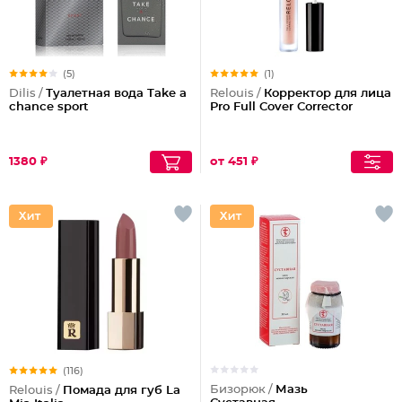
(5)
(1)
Dilis /
Туалетная вода Take a
Relouis /
Корректор для лица
chance sport
Pro Full Cover Corrector
1380 ₽
от 451 ₽
(116)
Бизорюк /
Мазь
Relouis /
Помада для губ La