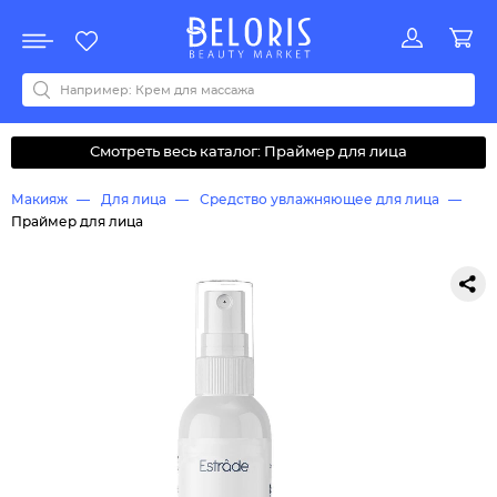
Распродажа
Акции
Новинки
Хит продаж
Все бренды
0-9
A
B
C
D
E
F
G
H
I
J
K
L
M
N
O
P
Q
R
S
T
U
V
W
Y
Z
А
Б
В
Д
З
И
М
О
К
Л
Н
П
Р
С
Т
У
Ф
Ч
Смотреть весь каталог: Праймер для лица
Макияж
Для лица
Средство увлажняющее для лица
Праймер для лица