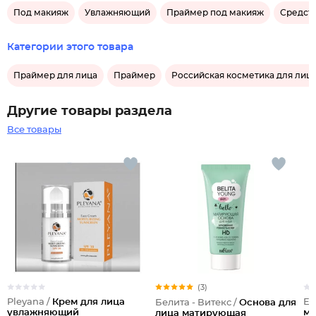
Под макияж
Увлажняющий
Праймер под макияж
Средст
Категории этого товара
Праймер для лица
Праймер
Российская косметика для лиц
Другие товары раздела
Все товары
(3)
Pleyana /
Крем для лица
Es
Белита - Витекс /
Основа для
увлажняющий
ма
лица матирующая