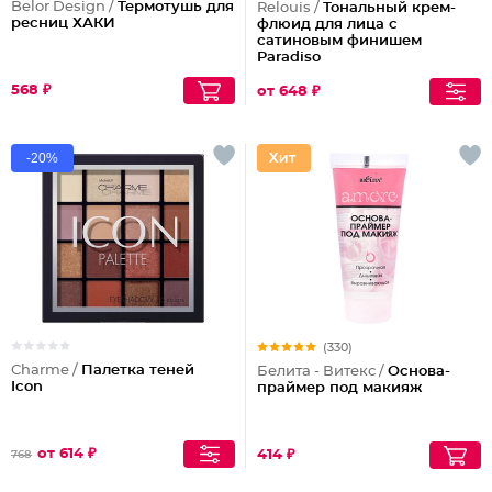
Belor Design /
Термотушь для
Relouis /
Тональный крем-
ресниц ХАКИ
флюид для лица c
сатиновым финишем
Paradiso
568 ₽
от 648 ₽
-20%
(330)
Charme /
Палетка теней
Белита - Витекс /
Основа-
Icon
праймер под макияж
от 614 ₽
414 ₽
768