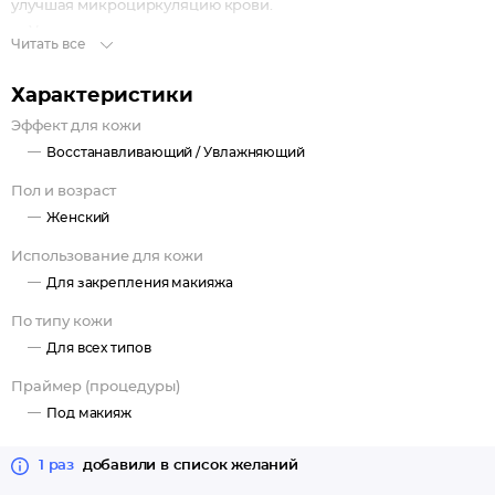
улучшая микроциркуляцию крови.
Увлажнение и уход.
Читать все
Надежная фиксация без утяжеления и эффекта маски.
Комфортная нелипкая формула.
Характеристики
Придание здорового сияния.
Эффект для кожи
Без отдушки.
Восстанавливающий /
Увлажняющий
Пол и возраст
Женский
Использование для кожи
Для закрепления макияжа
По типу кожи
Для всех типов
Праймер (процедуры)
Под макияж
1 раз
добавили в список желаний