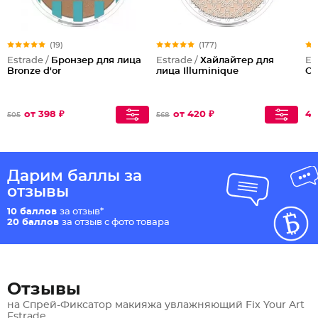
(19)
(177)
Estrade /
Бронзер для лица
Estrade /
Хайлайтер для
Es
Bronze d'or
лица Illuminique
Oh
от 398 ₽
от 420 ₽
40
505
568
Дарим баллы за
отзывы
10 баллов
за отзыв*
20 баллов
за отзыв с фото товара
Отзывы
на Спрей-Фиксатор макияжа увлажняющий Fix Your Art
Estrade