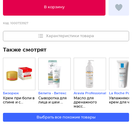
В корзину
Код:
1000733927
Характеристики товара
Также смотрят
Бизорюк
Белита - Витекс
Aravia Professional
La Roche Pos
Крем при боли в
Сыворотка для
Масло для
Увлажняющ
спине и с...
лица и шеи ...
дренажного
крем для чув
масс...
Выбрать все похожие товары