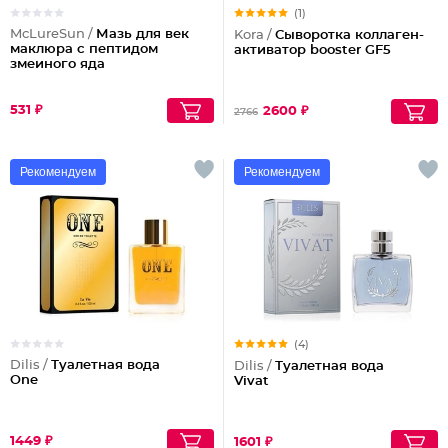
(1)
McLureSun /
Мазь для век
Kora /
Сыворотка коллаген-
маклюра с пептидом
активатор booster GF5
змеиного яда
531 ₽
2600 ₽
2766
Рекомендуем
Рекомендуем
(4)
Dilis /
Туалетная вода
Dilis /
Туалетная вода
One
Vivat
1449 ₽
1601 ₽