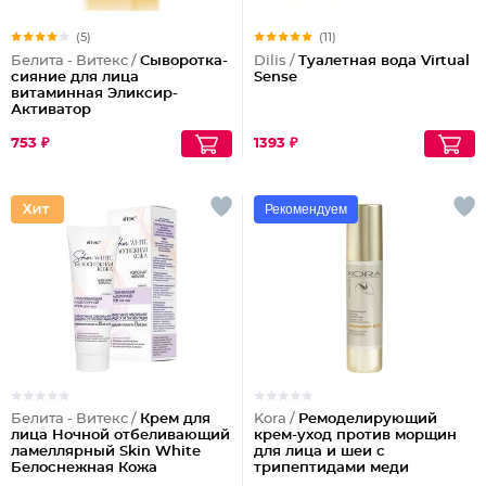
(5)
(11)
Белита - Витекс /
Сыворотка-
Dilis /
Туалетная вода Virtual
сияние для лица
Sense
витаминная Эликсир-
Активатор
753 ₽
1393 ₽
Рекомендуем
Белита - Витекс /
Крем для
Kora /
Ремоделирующий
лица Ночной отбеливающий
крем-уход против морщин
ламеллярный Skin White
для лица и шеи с
Белоснежная Кожа
трипептидами меди