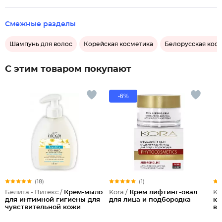
Смежные разделы
Шампунь для волос
Корейская косметика
Белорусская кос
С этим товаром покупают
-6%
(18)
(1)
Белита - Витекс /
Крем-мыло
Kora /
Крем лифтинг-овал
Ko
для интимной гигиены для
для лица и подбородка
ко
чувствительной кожи
во