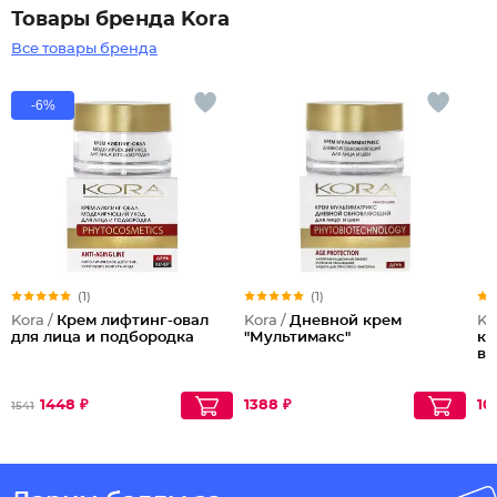
Товары бренда Kora
Все товары бренда
-6%
(1)
(1)
Kora /
Крем лифтинг-овал
Kora /
Дневной крем
Ko
для лица и подбородка
"Мультимакс"
ко
во
1448 ₽
1388 ₽
10
1541