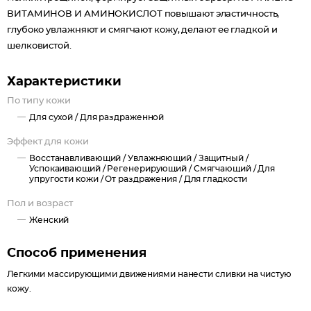
ВИТАМИНОВ И АМИНОКИСЛОТ повышают эластичность,
глубоко увлажняют и смягчают кожу, делают ее гладкой и
шелковистой.
Характеристики
По типу кожи
Для сухой /
Для раздраженной
Эффект для кожи
Восстанавливающий /
Увлажняющий /
Защитный /
Успокаивающий /
Регенерирующий /
Смягчающий /
Для
упругости кожи /
От раздражения /
Для гладкости
Пол и возраст
Женский
Способ применения
Легкими массирующими движениями нанести сливки на чистую
кожу.