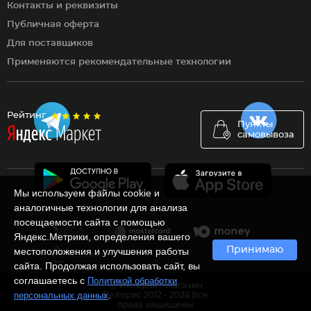
Контакты и реквизиты
Публичная оферта
Для поставщиков
Применяются рекомендательные технологии
Рейтинг
Пункты
самовывоза
Мы используем файлы cookie и
аналогичные технологии для анализа
посещаемости сайта с помощью
Яндекс.Метрики, определения вашего
Принимаю
местоположения и улучшения работы
сайта. Продолжая использовать сайт, вы
соглашаетесь с
Политикой обработки
Ⓒ Интернет-магазин
.
персональных данных
Белорис 2012 - 2026 Все
права защищены