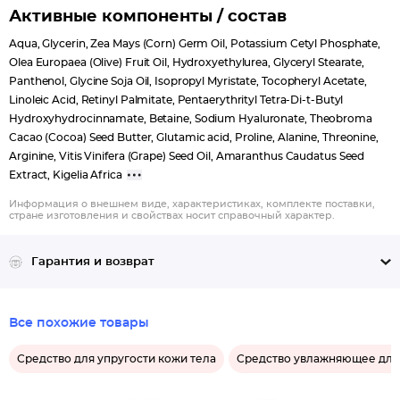
Активные компоненты / состав
Aqua, Glycerin, Zea Mays (Corn) Germ Oil, Potassium Cetyl Phosphate,
Olea Europaea (Olive) Fruit Oil, Hydroxyethylurea, Glyceryl Stearate,
Panthenol, Glycine Soja Oil, Isopropyl Myristate, Tocopheryl Acetate,
Linoleic Acid, Retinyl Palmitate, Pentaerythrityl Tetra-Di-t-Butyl
Hydroxyhydrocinnamate, Betaine, Sodium Hyaluronate, Theobroma
Cacao (Cocoa) Seed Butter, Glutamic acid, Proline, Alanine, Threonine,
Arginine, Vitis Vinifera (Grape) Seed Oil, Amaranthus Caudatus Seed
Extract, Kigelia Africa
Информация о внешнем виде, характеристиках, комплекте поставки,
стране изготовления и свойствах носит справочный характер.
Гарантия и возврат
Все похожие товары
Средство для упругости кожи тела
Средство увлажняющее для