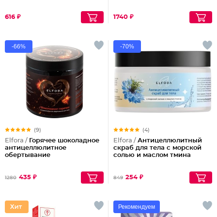
616 ₽
1740 ₽
-66%
-70%
(9)
(4)
Elfora /
Горячее шоколадное
Elfora /
Антицеллюлитный
антицеллюлитное
скраб для тела с морской
обертывание
солью и маслом тмина
435 ₽
254 ₽
1280
849
Рекомендуем