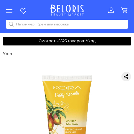
Распродажа
Акции
Новинки
Хит продаж
Все бренды
0-9
A
B
C
D
E
F
G
H
I
J
K
L
M
N
O
P
Q
R
S
T
U
V
W
Y
Z
А
Б
В
Д
З
И
М
О
К
Л
Н
П
Р
С
Т
У
Ф
Ч
Смотреть 5525 товаров: Уход
Уход