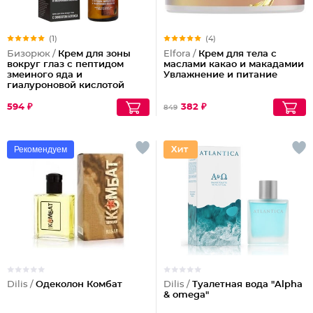
(1)
(4)
Бизорюк /
Крем для зоны
Elfora /
Крем для тела с
вокруг глаз с пептидом
маслами какао и макадамии
змеиного яда и
Увлажнение и питание
гиалуроновой кислотой
594 ₽
382 ₽
849
Рекомендуем
Dilis /
Одеколон Комбат
Dilis /
Туалетная вода "Alpha
& omega"