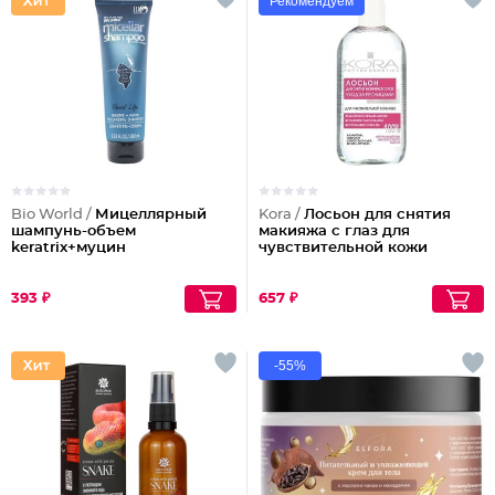
Рекомендуем
Bio World /
Мицеллярный
Kora /
Лосьон для снятия
шампунь-объем
макияжа с глаз для
keratrix+муцин
чувствительной кожи
393 ₽
657 ₽
-55%