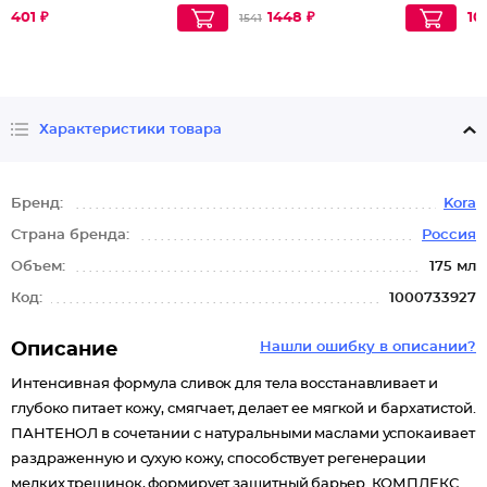
401 ₽
1448 ₽
10
1541
Характеристики товара
Бренд:
Kora
Страна бренда:
Россия
Объем:
175 мл
Код:
1000733927
Описание
Нашли ошибку в описании?
Интенсивная формула сливок для тела восстанавливает и
глубоко питает кожу, смягчает, делает ее мягкой и бархатистой.
ПАНТЕНОЛ в сочетании с натуральными маслами успокаивает
раздраженную и сухую кожу, способствует регенерации
мелких трещинок, формирует защитный барьер. КОМПЛЕКС