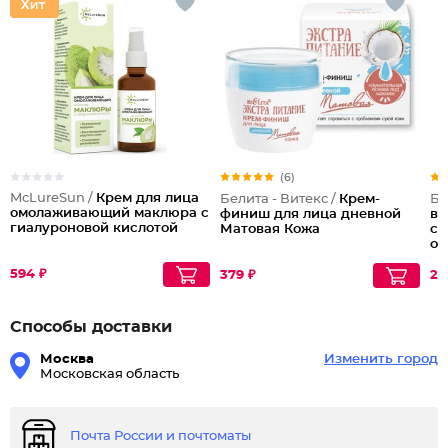
(6)
McLureSun /
Крем для лица
Белита - Витекс /
Крем-
Бе
омолаживающий маклюра с
финиш для лица дневной
во
гиалуроновой кислотой
Матовая Кожа
су
об
Re
594 ₽
an
379 ₽
25
Способы доставки
Москва
Изменить город
Московская область
Почта России и почтоматы