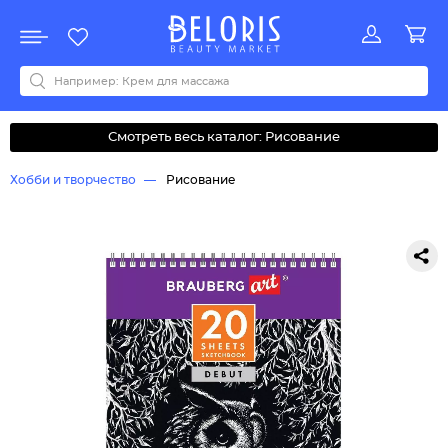
Распродажа
Акции
Новинки
Хит продаж
Все бренды
0-9
A
B
C
D
E
F
G
H
I
J
K
L
M
N
O
P
Q
R
S
T
U
V
W
Y
Z
А
Б
В
Д
З
И
М
О
К
Л
Н
П
Р
С
Т
У
Ф
Ч
Смотреть весь каталог: Рисование
Хобби и творчество
Рисование