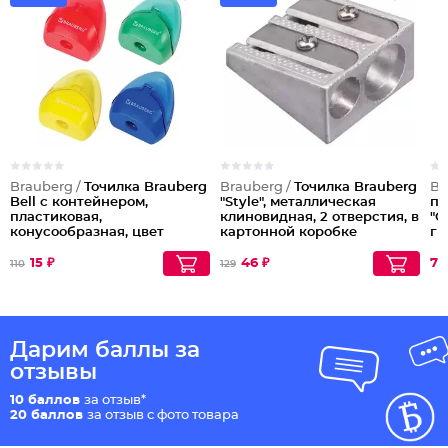
Brauberg /
Точилка Brauberg
Brauberg /
Точилка Brauberg
Br
Bell с контейнером,
"Style", металлическая
по
пластиковая,
клиновидная, 2 отверстия, в
"C
конусообразная, цвет
картонной коробке
гр
корпуса ассорти
кр
Партия по 24шт
15 ₽
46 ₽
73
110
129
Дарим баллы за
отзывы
10 баллов
за отзыв*
20 баллов
за отзыв с фото товара