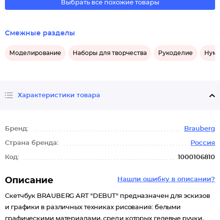
Выбрать все похожие товары
Смежные разделы
Моделирование
Наборы для творчества
Рукоделие
Нуми
Характеристики товара
Бренд:
Brauberg
Страна бренда:
Россия
Код:
1000106810
Описание
Нашли ошибку в описании?
Скетчбук BRAUBERG ART "DEBUT" предназначен для эскизов
и графики в различных техниках рисования: белыми
графическими материалами, среди которых гелевые ручки,