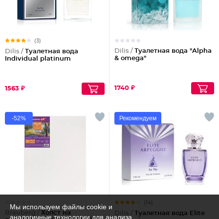
(3)
Dilis /
Туалетная вода "Alpha
Dilis /
Туалетная вода
& omega"
Individual platinum
1740 ₽
1563 ₽
-52%
Рекомендуем
(14)
Мы используем файлы cookie и
Brauberg /
Холст на
Dilis /
Туалетная вода Elite
аналогичные технологии для анализа