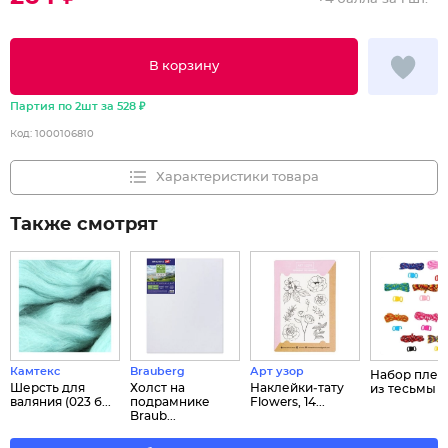
В корзину
Партия по 2шт за 528 ₽
Код:
1000106810
Характеристики товара
Также смотрят
Камтекс
Brauberg
Арт узор
Набор плет
Шерсть для
Холст на
Наклейки‒тату
из тесьмы ...
валяния (023 б...
подрамнике
Flowers, 14...
Braub...