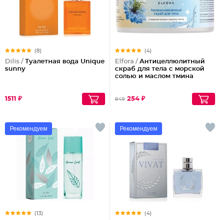
(8)
(4)
Dilis /
Туалетная вода Unique
Elfora /
Антицеллюлитный
sunny
скраб для тела с морской
солью и маслом тмина
1511 ₽
254 ₽
849
Рекомендуем
Рекомендуем
(13)
(4)