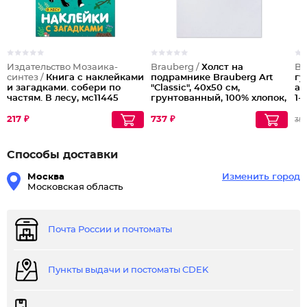
Издательство Мозаика-
Brauberg /
Холст на
Br
синтез /
Книга с наклейками
подрамнике Brauberg Art
гу
и загадками. собери по
"Classic", 40х50 см,
а5
частям. В лесу, мс11445
грунтованный, 100% хлопок,
1-
крупное зерно
217 ₽
737 ₽
352
Способы доставки
Москва
Изменить город
Московская область
Почта России и почтоматы
Пункты выдачи и постоматы CDEK