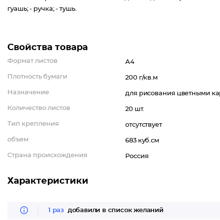
гуашь; - ручка; - тушь.
Свойства товара
Формат листов
А4
Плотность бумаги
200 г/кв.м
Назначение
для рисования цветными к
Количество листов
20 шт.
Тип крепления
отсутствует
объем
683 куб.см
Страна происхождения
Россия
Характеристики
1 раз
добавили в список желаний