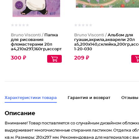
Bruno Visconti /
Папка
Bruno Visconti /
Альбом для
для рисования
гуаши,акрила,акварели 20л
фломастерами 20л
а5,200х140,склейка,200гр,асс
а4,210х297,160гр,ассорт
1-20-030
4-104
300 ₽
209 ₽
Характеристики товара
Гарантия и возврат
Отзывы
Описание
Внимание! Товар поставляется со случайным дизайном обложки
выдерживает многочисленные стирания ластиком. Отделка обложк
кв.м. Размеры: 210x297 мм. Рекомендована для материалов с выс