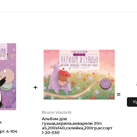
+
=
К
Bruno Visconti
Альбом для
я
гуаши,акрила,акварели 20л
а5,200х140,склейка,200гр,ассорт
орт 4-104
1-20-030