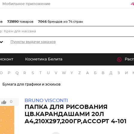
Мобильное приложение
ов
721890
товаров
7046
брендов из 74 стран
Пункты выдачи заказов
исконт
Косметика Белита
Рас
O
P
Q
R
S
T
U
V
W
Y
Z
А
Б
В
Д
З
И
Бумага для графики и эскизов
BRUNO VISCONTI
0
ПАПКА ДЛЯ РИСОВАНИЯ
ЦВ.КАРАНДАШАМИ 20Л
А4,210Х297,200ГР,АССОРТ 4-101