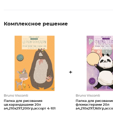
Комплексное решение
+
Bruno Visconti
Bruno Visconti
Папка для рисования
Папка для рисовани
цв.карандашами 20л
фломастерами 20л
а4,210х297,200гр,ассорт 4-101
а4,210х297,160гр,асс