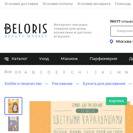
Условия доставки
Условия оплаты
Условия возврата
Помощь
116577
отзыв
Интернет-магазин
товаров для дома,
косметики и детских
игрушек
Москва
Каталог
Уход
Макияж
Парфюмерия
Д
Все бренды
0-9
A
B
C
D
E
F
G
H
I
J
K
L
M
N
Хобби и творчество
Рисование
Бумага для рисования
express