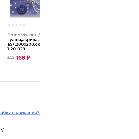
Bruno Visconti /
Альбом для
гуаши,акрила,акварели 20л
а5+,200х200,склейка,200гр,ассор
1-20-029
168 ₽
352
ибку в описании?
г/