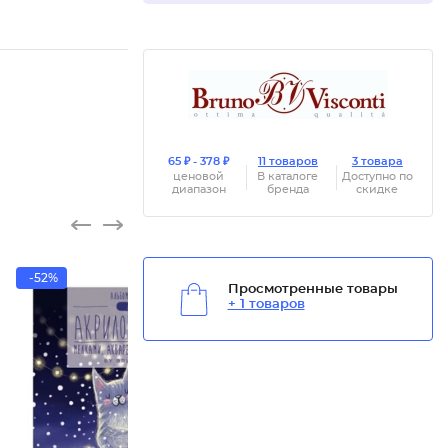
65 ₽ - 378 ₽
11 товаров
3 товара
ценовой
В каталоге
Доступно по
диапазон
бренда
скидке
-52%
Просмотренные товары
+ 1 товаров