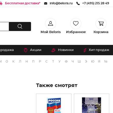
Бесплатная доставка*
info@beloris.ru
+7 (495) 215 28 49
Мой Beloris
Избранное
Корзина
продажа
Акции
Новинки
Хит продаж
М
О
К
Л
Н
П
Р
С
Т
У
Ф
Ч
Ш
Э
Ю
Я
№
Также смотрят