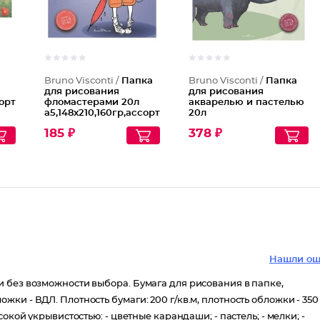
Bruno Visconti /
Папка
Bruno Visconti /
Папка
для рисования
для рисования
орт
фломастерами 20л
акварелью и пастелью
а5,148х210,160гр,ассорт
20л
4-103
а4,210х297,200гр,ассорт
185 ₽
378 ₽
4-107
Нашли ош
 без возможности выбора. Бумага для рисования в папке,
и - ВДЛ. Плотность бумаги: 200 г/кв.м, плотность обложки - 350 
окой укрывистостью: - цветные карандаши; - пастель; - мелки; -