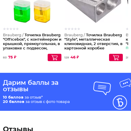
Brauberg /
Точилка Brauberg
Brauberg /
Точилка Brauberg
Br
"Officebox", с контейнером и
"Style", металлическая
ко
крышкой, прямоугольная, в
клиновидная, 2 отверстия, в
"Ц
упаковке с подвесом,
картонной коробке
Па
ассорти
75 ₽
46 ₽
83
129
259
Дарим баллы за
отзывы
10 баллов
за отзыв*
20 баллов
за отзыв с фото товара
Отзывы