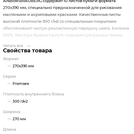
Альбом BRAUBERG содержит 10 листов бумаги формата
270х390 мм, специально предназначенной для рисования
масляными и акриловыми красками. Качественные листы
высокой плотности 300 г/м2 со специальным покрытием
обеспечивают чистую реалистичную передачу цвета. Белизна
100%. Текстура бумаги t;холстt; подходит для разных техник
рисования: как для детализированной живописи, так и для
Читать все
создания красивых зернистых эффектов. Обложка выполнена
Свойства товара
из мелованного картона. Листы в альбоме проклеены с 4-х
Формат
сторон и имеют жесткую подложку.
270х390 мм
Серия
Premiere
Плотность внутреннего блока
300 г/м2
Ширина
270 мм
Длина