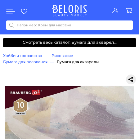
Распродажа
Акции
Новинки
Хит продаж
Все бренды
0-9
A
B
C
D
E
F
G
H
I
J
K
L
M
N
O
P
Q
R
S
T
U
V
W
Y
Z
А
Б
В
Д
З
И
М
О
К
Л
Н
П
Р
С
Т
У
Ф
Ч
Смотреть весь каталог: Бумага для акварел...
Хобби и творчество
Рисование
Бумага для рисования
Бумага для акварели