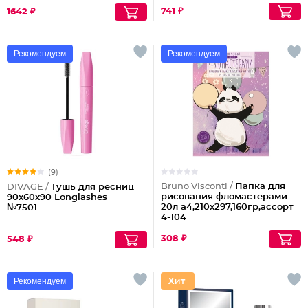
крупное зерно
741 ₽
1642 ₽
Рекомендуем
Рекомендуем
(9)
Bruno Visconti /
Папка для
DIVAGE /
Тушь для ресниц
рисования фломастерами
90x60x90 Longlashes
20л а4,210х297,160гр,ассорт
№7501
4-104
308 ₽
548 ₽
Рекомендуем