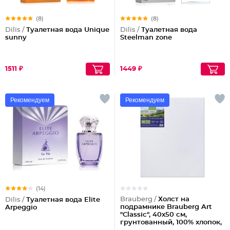
(8)
(8)
Dilis /
Туалетная вода Unique
Dilis /
Туалетная вода
sunny
Steelman zone
1511 ₽
1449 ₽
Рекомендуем
Рекомендуем
(14)
Brauberg /
Холст на
Dilis /
Туалетная вода Elite
подрамнике Brauberg Art
Arpeggio
"Classic", 40х50 см,
грунтованный, 100% хлопок,