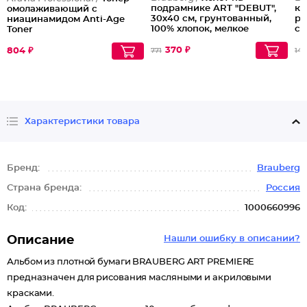
подрамнике ART "DEBUT",
кр
омолаживающий с
30х40 см, грунтованный,
ра
ниацинамидом Anti-Age
100% хлопок, мелкое
св
Toner
зерно
Па
Партия по 2шт
370 ₽
804 ₽
771
149
Характеристики товара
Бренд:
Brauberg
Страна бренда:
Россия
Код:
1000660996
Описание
Нашли ошибку в описании?
Альбом из плотной бумаги BRAUBERG ART PREMIERE
предназначен для рисования масляными и акриловыми
красками.