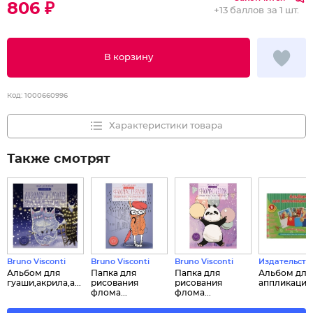
806 ₽
+
13 баллов
за 1 шт.
В корзину
Код:
1000660996
Характеристики товара
Также смотрят
Bruno Visconti
Bruno Visconti
Bruno Visconti
Издательств
Альбом для
Папка для
Папка для
Альбом для
гуаши,акрила,а...
рисования
рисования
аппликации и
флома...
флома...