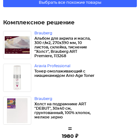
Выбрать все похожие товары
Комплексное решение
Brauberg
Альбом для акрила и масла,
300 г/м2, 270х390 мм, 10
листов, склейка, тиснение
"Холст", Brauberg ART
Premiere, 113268
Aravia Professional
Тонер омолаживающий с
ниацинамидом Anti-Age Toner
Brauberg
Холст на подрамнике ART
"DEBUT", 30х40 см,
грунтованный, 100% хлопок,
мелкое зерно
=
1980 ₽