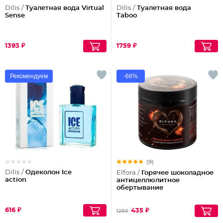
Dilis /
Туалетная вода Virtual
Dilis /
Туалетная вода
Sense
Taboo
1393 ₽
1759 ₽
Рекомендуем
-66%
(9)
Dilis /
Одеколон Ice
Elfora /
Горячее шоколадное
action
антицеллюлитное
обертывание
616 ₽
435 ₽
1280