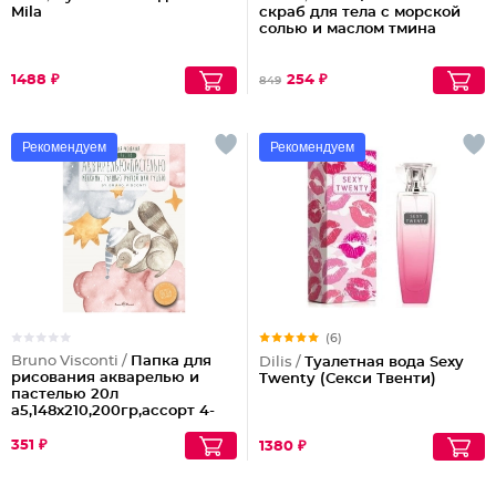
Mila
скраб для тела с морской
солью и маслом тмина
1488 ₽
254 ₽
849
Рекомендуем
Рекомендуем
(6)
Bruno Visconti /
Папка для
Dilis /
Туалетная вода Sexy
рисования акварелью и
Twenty (Секси Твенти)
пастелью 20л
а5,148х210,200гр,ассорт 4-
106
351 ₽
1380 ₽