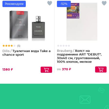
Рекомендуем
-52%
(5)
Brauberg /
Холст на
Dilis /
Туалетная вода Take a
подрамнике ART "DEBUT",
chance sport
30х40 см, грунтованный,
100% хлопок, мелкое
зерно
Партия по 2шт
370 ₽
1380 ₽
771