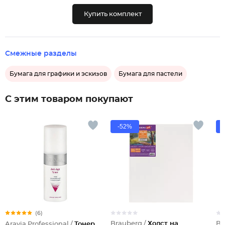
Купить комплект
Смежные разделы
Бумага для графики и эскизов
Бумага для пастели
С этим товаром покупают
-52%
(6)
Brauberg /
Холст на
Br
Aravia Professional /
Тонер