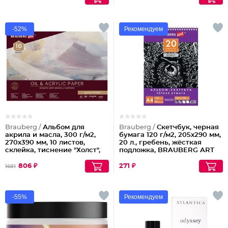
-52%
Рекомендуем
Brauberg /
Альбом для
Brauberg /
Скетчбук, черная
акрила и масла, 300 г/м2,
бумага 120 г/м2, 205х290 мм,
270х390 мм, 10 листов,
20 л., гребень, жёсткая
склейка, тиснение "Холст",
подложка, BRAUBERG ART
Brauberg ART Premiere,
"DEBUT"
113268
Партия по 2шт
806 ₽
271 ₽
1681
-55%
Рекомендуем