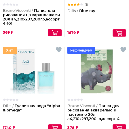
(1)
Bruno Visconti /
Папка для
Dilis /
Blue ray
рисования цв.карандашами
20л а4,210х297,200гр,ассорт
4-101
369 ₽
1679 ₽
Рекомендуем
Dilis /
Туалетная вода "Alpha
Bruno Visconti /
Папка для
& omega"
рисования акварелью и
пастелью 20л
а4,210х297,200гр,ассорт 4-
107
1740 ₽
378 ₽