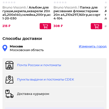
Bruno Visconti /
Альбом для
Bruno Visconti /
Папка для
Из
гуаши,акрила,акварели 20л
рисования фломастерами
Ал
а5,200х140,склейка,200гр,ассорт
20л а4,210х297,160гр,ассорт
тк
1-20-030
4-104
ле
цв
бл
215 ₽
308 ₽
213
Способы доставки
Москва
Изменить город
Московская область
Почта России и почтоматы
Пункты выдачи и постоматы CDEK
Доставка курьером