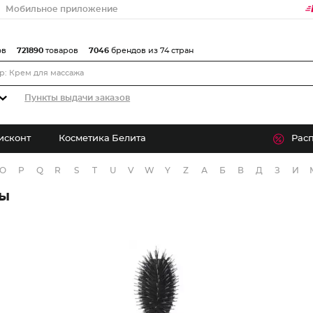
Мобильное приложение
ов
721890
товаров
7046
брендов из 74 стран
Пункты выдачи заказов
исконт
Косметика Белита
Рас
O
P
Q
R
S
T
U
V
W
Y
Z
А
Б
В
Д
З
И
ры