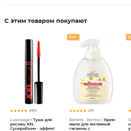
С этим товаром покупают
Тушь дл
(585)
(20)
Luxvisage /
Тушь для
Белита - Витекс /
Крем-
Б
ресниц XXL
мыло для интимной
к
Суперобъем - эффект
гигиены с
у