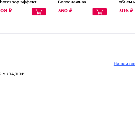
hotoshop эффект
Белоснежная
объем и
oung Spf 15
гардения Волшебство
308 ₽
360 ₽
306 ₽
Прованса
Нашли ош
Я УКЛАДКИ".