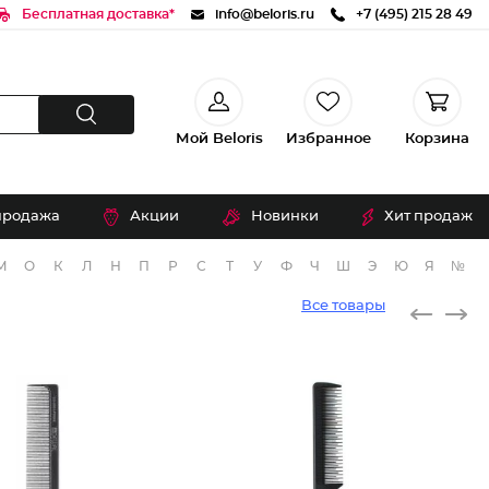
Бесплатная доставка*
info@beloris.ru
+7 (495) 215 28 49
Мой Beloris
Избранное
Корзина
продажа
Акции
Новинки
Хит продаж
М
О
К
Л
Н
П
Р
С
Т
У
Ф
Ч
Ш
Э
Ю
Я
№
Все товары