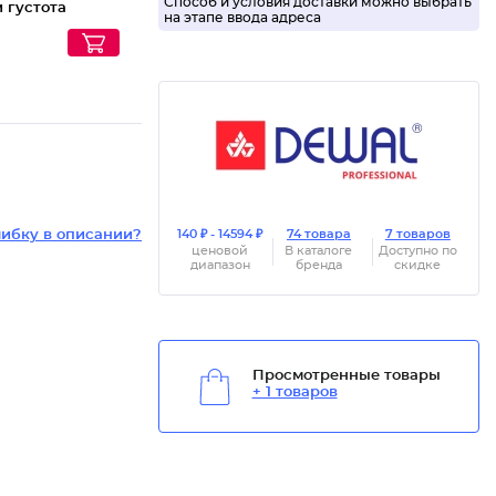
Способ и условия доставки можно выбрать
 густота
на этапе ввода адреса
ибку в описании?
140 ₽ - 14594 ₽
74 товара
7 товаров
ценовой
В каталоге
Доступно по
диапазон
бренда
скидке
Просмотренные товары
+ 1 товаров