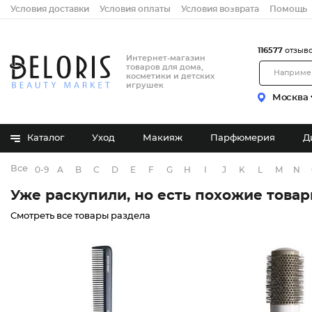
Условия доставки
Условия оплаты
Условия возврата
Помощь
116577
отзыв
Интернет-магазин
товаров для дома,
косметики и детских
игрушек
Москва
Каталог
Уход
Макияж
Парфюмерия
Д
Все бренды
0-9
A
B
C
D
E
F
G
H
I
J
K
L
M
N
Уже раскупили, но есть похожие това
Смотреть все товары раздела