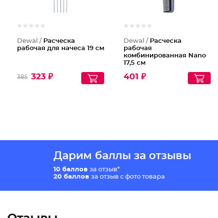
Dewal /
Расческа
Dewal /
Расческа
рабочая для начеса 19 см
рабочая
комбинированная Nano
17,5 см
323 ₽
401 ₽
385
Дарим баллы за отзывы
10 баллов
за отзыв*
20 баллов
за отзыв с фото товара