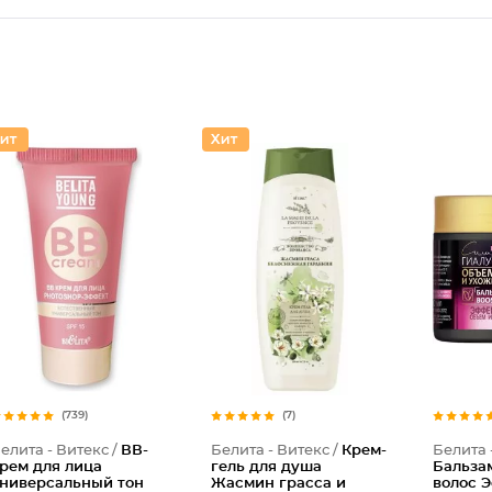
(739)
(7)
елита - Витекс /
ВВ-
Белита - Витекс /
Крем-
Белита 
рем для лица
гель для душа
Бальзам
ниверсальный тон
Жасмин грасса и
волос 