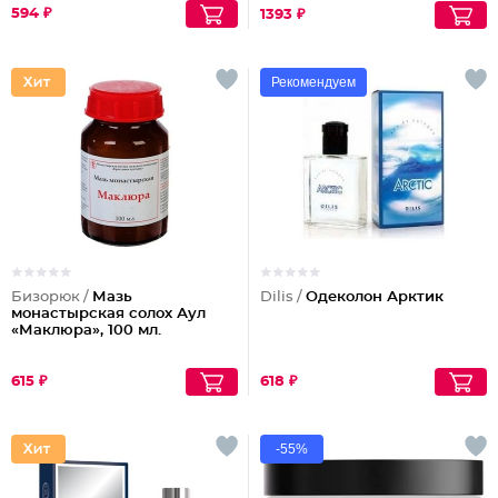
594 ₽
1393 ₽
Рекомендуем
Бизорюк /
Мазь
Dilis /
Одеколон Арктик
монастырская солох Аул
«Маклюра», 100 мл.
615 ₽
618 ₽
-55%