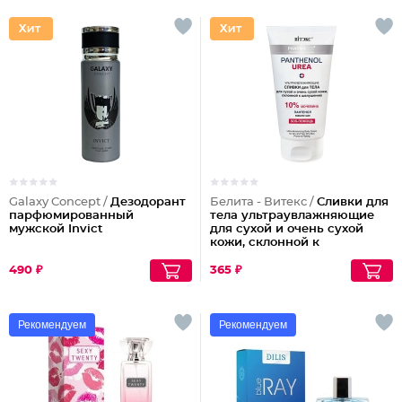
Galaxy Concept /
Дезодорант
Белита - Витекс /
Сливки для
парфюмированный
тела ультраувлажняющие
мужской Invict
для сухой и очень сухой
кожи, склонной к
шелушениям Pharmacos
Panthenol Urea
490 ₽
365 ₽
Рекомендуем
Рекомендуем