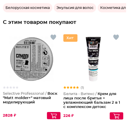
Белорусская косметика
Эмульсия для волос
Косметика для
С этим товаром покупают
(1)
Selective Professional /
Воск
Белита - Витекс /
Крем для
"Matt molder+" матовый
лица после бритья +
моделирующий
увлажняющий бальзам 2 в 1
с комплексом детокс
защиты
2828 ₽
226 ₽