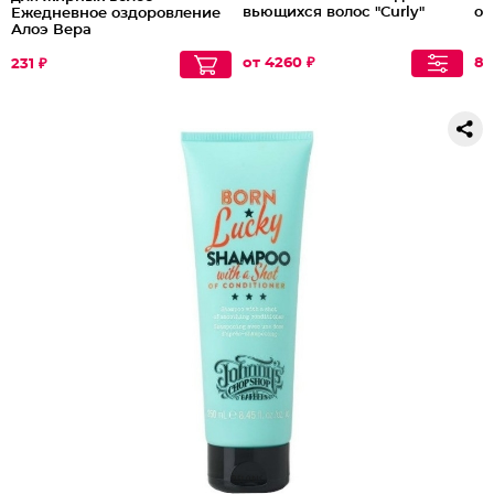
вьющихся волос "Curly"
оч
Ежедневное оздоровление
Алоэ Вера
от 4260 ₽
87
231 ₽