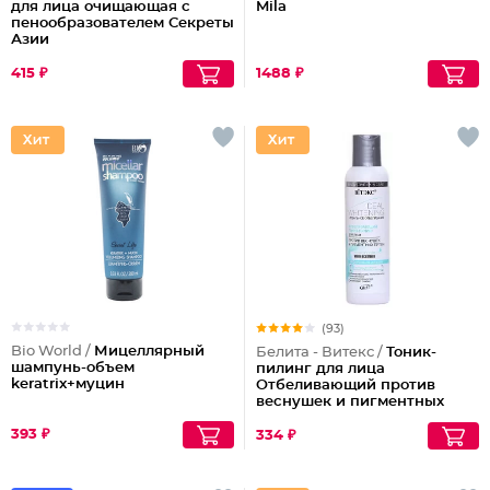
для лица очищающая с
Mila
пенообразователем Секреты
Азии
415 ₽
1488 ₽
(93)
Bio World /
Мицеллярный
Белита - Витекс /
Тоник-
шампунь-объем
пилинг для лица
keratrix+муцин
Отбеливающий против
веснушек и пигментных
пятен
393 ₽
334 ₽