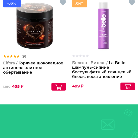
-66%
(9)
Белита - Витекс /
La Belle
Elfora /
Горячее шоколадное
шампунь-сияние
антицеллюлитное
бессульфатный глянцевый
обертывание
блеск, восстановление
волос шелк+пептиды
499 ₽
435 ₽
1280