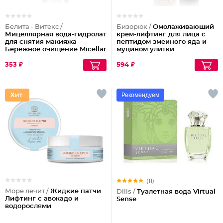
Белита - Витекс /
Бизорюк /
Омолаживающий
Мицеллярная вода-гидролат
крем-лифтинг для лица с
для снятия макияжа
пептидом змеиного яда и
Бережное очищение Micellar
муцином улитки
Cleansing
353 ₽
594 ₽
Рекомендуем
(11)
Море лечит /
Жидкие патчи
Dilis /
Туалетная вода Virtual
Лифтинг с авокадо и
Sense
водорослями