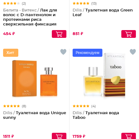
(2)
(13)
Белита - Витекс /
Лак для
Dilis /
Туалетная вода Green
волос с D-пантенолом и
Leaf
протеинами риса
сверхсильная фиксация
объем Maxi, 215 мл
454 ₽
851 ₽
Рекомендуем
(8)
(4)
Dilis /
Туалетная вода Unique
Dilis /
Туалетная вода
sunny
Taboo
1511 ₽
1759 ₽