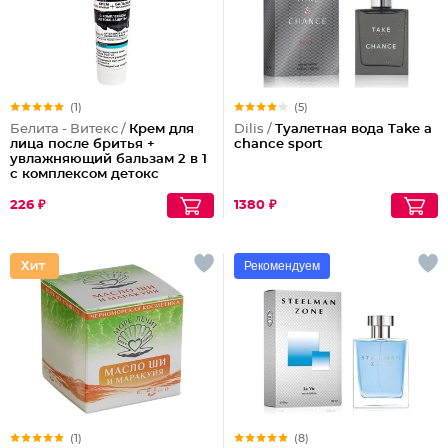
(1)
(5)
Белита - Витекс /
Крем для
Dilis /
Туалетная вода Take a
лица после бритья +
chance sport
увлажняющий бальзам 2 в 1
с комплексом детокс
защиты
226 ₽
1380 ₽
Рекомендуем
(1)
(8)