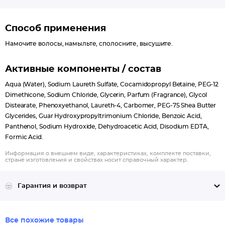
Способ применения
Намочите волосы, намыльте, сполосните, высушите.
Активные компоненты / состав
Aqua (Water), Sodium Laureth Sulfate, Cocamidopropyl Betaine, PEG-12
Dimethicone, Sodium Chloride, Glycerin, Parfum (Fragrance), Glycol
Distearate, Phenoxyethanol, Laureth-4, Carbomer, PEG-75 Shea Butter
Glycerides, Guar Hydroxypropyltrimonium Chloride, Benzoic Acid,
Panthenol, Sodium Hydroxide, Dehydroacetic Acid, Disodium EDTA,
Formic Acid.
Информация о внешнем виде, характеристиках, комплекте поставки,
стране изготовления и свойствах носит справочный характер.
Гарантия и возврат
Все похожие товары