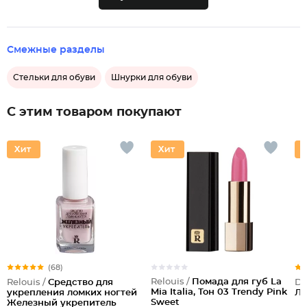
Смежные разделы
Стельки для обуви
Шнурки для обуви
С этим товаром покупают
(68)
Relouis /
Помада для губ La
Relouis /
Средство для
Dil
Mia Italia, Тон 03 Trendy Pink
укрепления ломких ногтей
Л
Sweet
Железный укрепитель