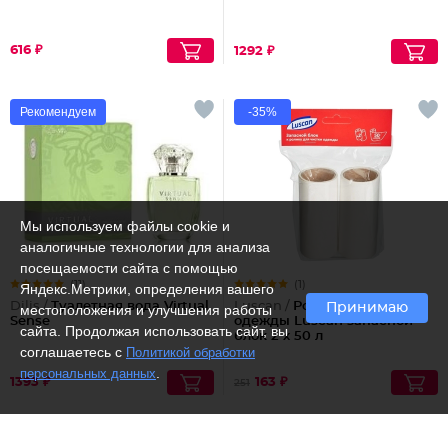
616 ₽
1292 ₽
Рекомендуем
-35%
Мы используем файлы cookie и
аналогичные технологии для анализа
посещаемости сайта с помощью
(11)
(1)
Яндекс.Метрики, определения вашего
Dilis /
Туалетная вода Virtual
Luscan /
Ролик для чистки
Принимаю
местоположения и улучшения работы
Sense
одежды Luscan запасной
сайта. Продолжая использовать сайт, вы
блок 2 х 50 л
соглашаетесь с
Политикой обработки
.
персональных данных
1393 ₽
163 ₽
251
Рекомендуем
Рекомендуем