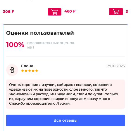
460 ₽
308 ₽
35
Оценки пользователей
положительных оценок
100%
из 1
Елена
29.10.2025
Очень хорошие липучки , собирают волоски, соринки и
удерживают их на поверхности, слоев много, так что
экономичный расход, мы заценили, стали покупать только
их, караулим хорошие скидки и покупаем сразу много.
Спасибо производителю Лускан.
Все отзывы