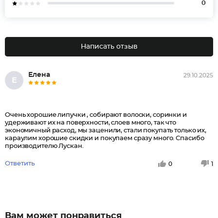
0
Написать отзыв
Елена
29.10.2025
Е
Очень хорошие липучки , собирают волоски, соринки и
удерживают их на поверхности, слоев много, так что
экономичный расход, мы заценили, стали покупать только их,
караулим хорошие скидки и покупаем сразу много. Спасибо
производителю Лускан.
Ответить
0
1
Вам может понравиться