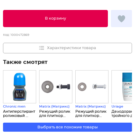
В корзину
Код:
1000472869
Характеристики товара
Также смотрят
Chronic men
Matrix (Матрикс)
Matrix (Матрикс)
Uriage
Антиперспирант
Режущий ролик
Режущий ролик
Дезодорант
роликовый ...
для плиткор...
для плиткор...
тройного дей
Выбрать все похожие товары