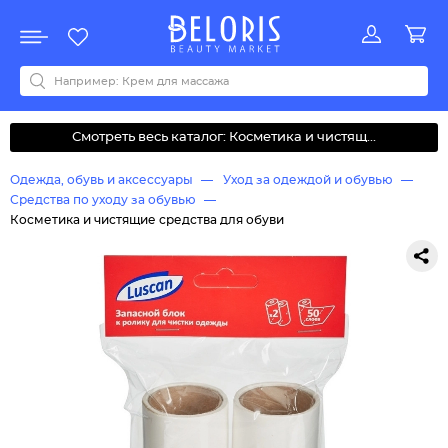
Распродажа
Акции
Новинки
Хит продаж
Все бренды
0-9
A
B
C
D
E
F
G
H
I
J
K
L
M
N
O
P
Q
R
S
T
U
V
W
Y
Z
А
Б
В
Д
З
И
М
О
К
Л
Н
П
Р
С
Т
У
Ф
Ч
Смотреть весь каталог: Косметика и чистящ...
Одежда, обувь и аксессуары
Уход за одеждой и обувью
Средства по уходу за обувью
Косметика и чистящие средства для обуви