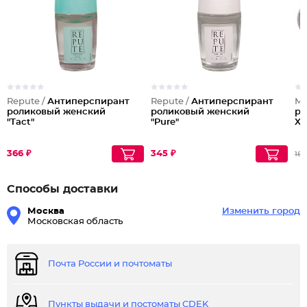
Repute /
Антиперспирант
Repute /
Антиперспирант
Ma
роликовый женcкий
роликовый женcкий
ро
"Tact"
"Pure"
X 
366 ₽
345 ₽
182
Способы доставки
Москва
Изменить город
Московская область
Почта России и почтоматы
Пункты выдачи и постоматы CDEK