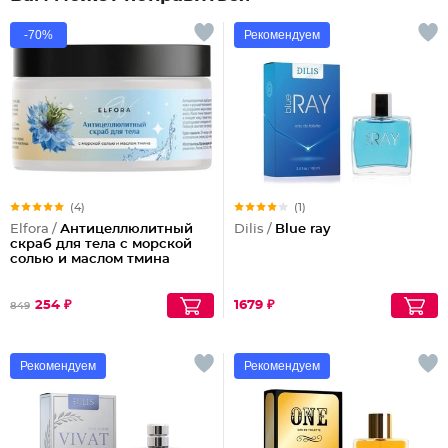
-70%
Рекомендуем
(4)
(1)
Elfora /
Антицеллюлитный
Dilis /
Blue ray
скраб для тела с морской
солью и маслом тмина
254 ₽
1679 ₽
849
Рекомендуем
Рекомендуем