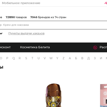
Мобильное приложение
ов
721890
товаров
7046
брендов из 74 стран
Пункты выдачи заказов
исконт
Косметика Белита
Рас
O
P
Q
R
S
T
U
V
W
Y
Z
А
Б
В
Д
З
И
ры