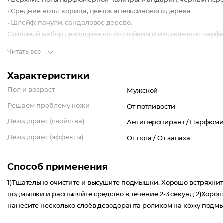
• Верхние ноты парфюмерной палитры: мандарин, черный пере
• Средние ноты: корица, цветок апельсинового дерева.
• Шлейф: пачули, сандаловое дерево.
Стильный набор дезодорантов со стойким и изысканным парф
альтернатива обычным дезодорантам и мужскому парфюму!
Читать все
Характеристики
Пол и возраст
Мужской
Решаем проблему кожи
От потливости
Дезодорант (свойства)
Антиперспирант /
Парфюми
Дезодорант (эффекты)
От пота /
От запаха
Способ применения
1)Тщательно очистите и высушите подмышки. Хорошо встряхните
подмышки и распыляйте средство в течение 2-3 секунд.2)Хорош
нанесите несколько слоёв дезодоранта роликом на кожу подмы