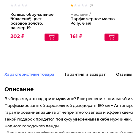
(1)
Кольцо обручальное
Неолайн /
"Классик", цвет
Парфюмерное масло
розовое золото,
Polly, 6 мл
размер 19
202 ₽
161 ₽
Характеристики товара
Гарантия и возврат
Отзывы
Описание
Выбираете, что подарить мужчине? Есть решение - стильный и
Парфюмированный аэрозольный дезодорант 150 мл + Антиперсп
гарантированная защита от неприятного запаха и эффект свежес
Такой подарок придется по вкусу уверенным в себе мужчинам, в
модного городского денди.