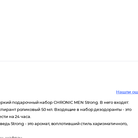
Нашли ош
 яркий подарочный набор CHRONIC MEN Strong. В него входят:
ирант роликовый 50 мл. Входящие в набор дезодоранты - это
ти на 24 часа.
едь Strong - это аромат, воплотивший стиль харизматичного,