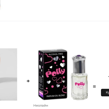
+
=
К
Неолайн