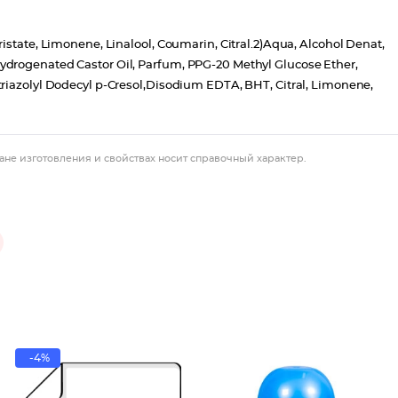
istate, Limonene, Linalool, Coumarin, Citral.2)Aqua, Alcohol Denat,
ydrogenated Castor Oil, Parfum, PPG-20 Methyl Glucose Ether,
triazolyl Dodecyl p-Cresol,Disodium EDTA, BHT, Citral, Limonene,
ане изготовления и свойствах носит справочный характер.
-4%