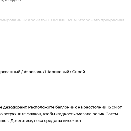
ц, шафран.
юмированным ароматом СHRONIC MEN Strong - это прекрасная
рованный /
Аэрозоль /
Шариковый /
Спрей
 дезодорант. Расположите баллончик на расстоянии 15 см от
о встряхните флакон, чтобы жидкость смазала ролик. Затем
шек. Дождитесь, пока средство высохнет.