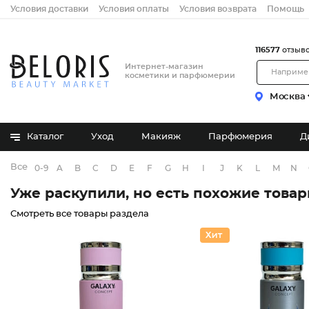
Условия доставки
Условия оплаты
Условия возврата
Помощь
116577
отзыв
Интернет-магазин
косметики и парфюмерии
Москва
Каталог
Уход
Макияж
Парфюмерия
Д
Все бренды
0-9
A
B
C
D
E
F
G
H
I
J
K
L
M
N
Уже раскупили, но есть похожие това
Смотреть все товары раздела