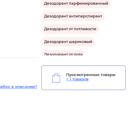
Дезодорант парфюмированный
Дезодорант антиперспирант
Дезодорант от потливости
Дезодорант шариковый
Дезодорант от пота
Просмотренные товары
+ 1 товаров
ибку в описании?