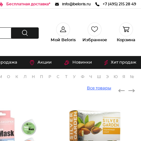
Бесплатная доставка*
info@beloris.ru
+7 (495) 215 28 49
Мой Beloris
Избранное
Корзина
продажа
Акции
Новинки
Хит продаж
М
О
К
Л
Н
П
Р
С
Т
У
Ф
Ч
Ш
Э
Ю
Я
№
Все товары