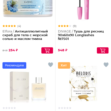
(4)
(9)
Elfora /
Антицеллюлитный
DIVAGE /
Тушь для ресниц
скраб для тела с морской
90x60x90 Longlashes
солью и маслом тмина
№7501
254 ₽
548 ₽
849
Рекомендуем