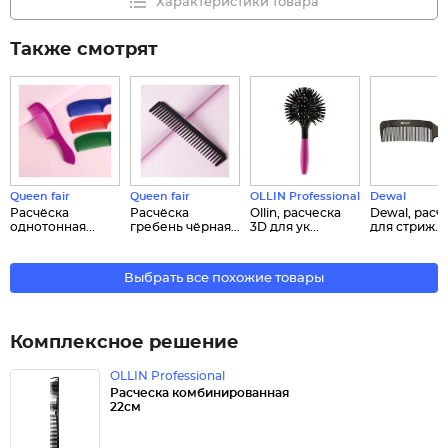
Характеристики товара
Также смотрят
Queen fair
Queen fair
OLLIN Professional
Dewal
Расчёска
Расчёска
Ollin, расческа
Dewal, расч
однотонная...
гребень чёрная...
3D для ук...
для стриж...
Выбрать все похожие товары
Комплексное решение
OLLIN Professional
Расческа комбинированная
22см