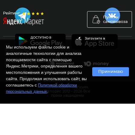
Рейтинг
Пункты
самовывоза
Мы используем файлы cookie и
аналогичные технологии для анализа
посещаемости сайта с помощью
Яндекс.Метрики, определения вашего
Принимаю
местоположения и улучшения работы
сайта. Продолжая использовать сайт, вы
соглашаетесь с
Политикой обработки
Ⓒ Интернет-магазин
.
персональных данных
Белорис 2012 - 2026 Все
права защищены