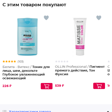
С этим товаром покупают
(103)
OLLIN Professional /
Пигмент
OL
Белита - Витекс /
Тоник для
прямого действия, Тон
Ша
лица, шеи, декольте
Фуксия
ос
Глубокое увлажняющий
освежающий
539 ₽
16
226 ₽
Характеристики товара