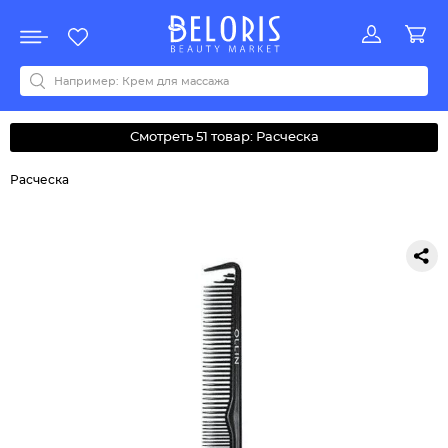
Распродажа
Акции
Новинки
Хит продаж
Все бренды
0-9
A
B
C
D
E
F
G
H
I
J
K
L
M
N
O
P
Q
R
S
T
U
V
W
Y
Z
А
Б
В
Д
З
И
М
О
К
Л
Н
П
Р
С
Т
У
Ф
Ч
Смотреть 51 товар: Расческа
Расческа