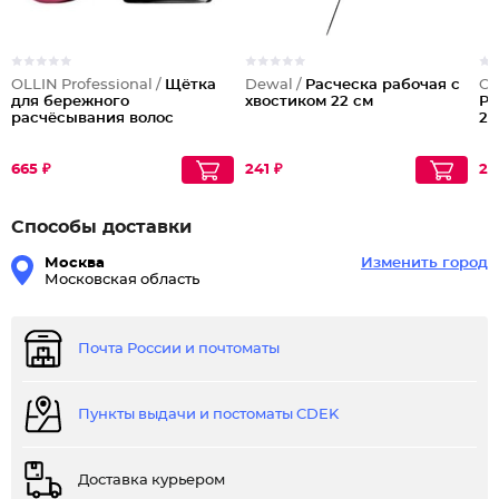
OLLIN Professional /
Щётка
Dewal /
Расческа рабочая с
OL
для бережного
хвостиком 22 см
Ра
расчёсывания волос
22
665 ₽
241 ₽
28
Способы доставки
Москва
Изменить город
Московская область
Почта России и почтоматы
Пункты выдачи и постоматы CDEK
Доставка курьером