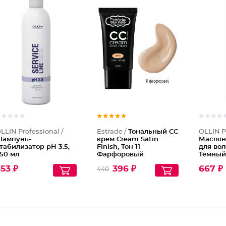
Шампунь
Тональн
LLIN Professional /
Estrade /
Тональный СС
OLLIN P
ампунь-
крем Cream Satin
Маслян
табилизатор рН 3.5,
Finish, Тон 11
для вол
50 мл
Фарфоровый
Темный
пепель
53 ₽
396 ₽
667 ₽
440