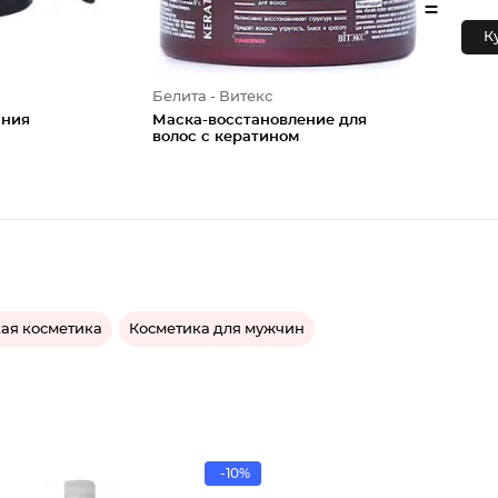
=
К
Белита - Витекс
ания
Маска-восстановление для
волос с кератином
ая косметика
Косметика для мужчин
-10%