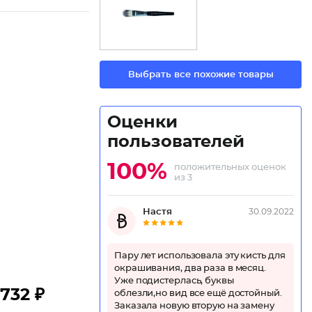
Выбрать все похожие товары
Оценки
пользователей
100%
положительных оценок
из 3
Настя
30.09.2022
Пару лет использовала эту кисть для
окрашивания, два раза в месяц.
Уже подистерлась, буквы
732 ₽
облезли,но вид все ещё достойный.
Заказала новую вторую на замену