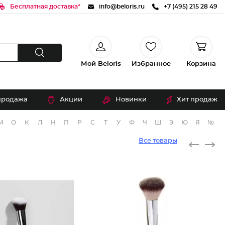
Бесплатная доставка*
info@beloris.ru
+7 (495) 215 28 49
Мой Beloris
Избранное
Корзина
продажа
Акции
Новинки
Хит продаж
М
О
К
Л
Н
П
Р
С
Т
У
Ф
Ч
Ш
Э
Ю
Я
№
Все товары