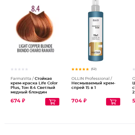
Стойкая
(52)
FarmaVita /
Стойкая
OLLIN Professional /
O
крем-краска Life Color
Несмываемый крем-
Ш
Plus, Тон 8.4 Светлый
спрей 15 в 1
с
медный блондин
2
674 ₽
704 ₽
5