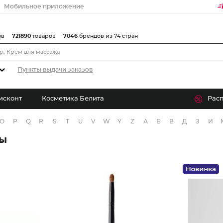
Мобильное приложение
ов
721890
товаров
7046
брендов из 74 стран
Пункты выдачи заказов
исконт
Косметика Белита
Рас
O
P
Q
R
S
T
U
V
W
Y
Z
А
Б
В
Д
З
И
ры