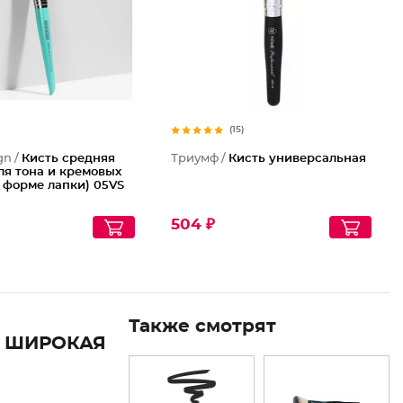
(15)
gn /
Кисть средняя
Триумф /
Кисть универсальная
ля тона и кремовых
в форме лапки) 05VS
504 ₽
Также смотрят
Я ШИРОКАЯ