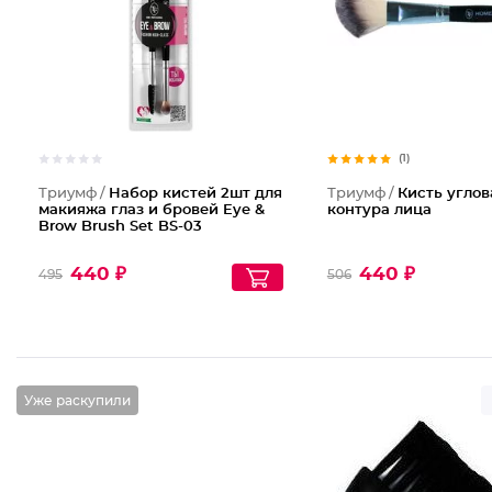
(1)
Триумф /
Набор кистей 2шт для
Триумф /
Кисть углов
макияжа глаз и бровей Eye &
контура лица
Brow Brush Set BS-03
440 ₽
440 ₽
495
506
Уже раскупили