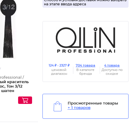
Способ и условия доставки можно выбрать
на этапе ввода адреса
Масляны
124 ₽ - 2327 ₽
704 товара
4 товара
ценовой
В каталоге
Доступно по
диапазон
бренда
скидке
rofessional /
ый краситель
ос, Тон 3/12
 шатен
но-фиолетовый
Просмотренные товары
+ 1 товаров