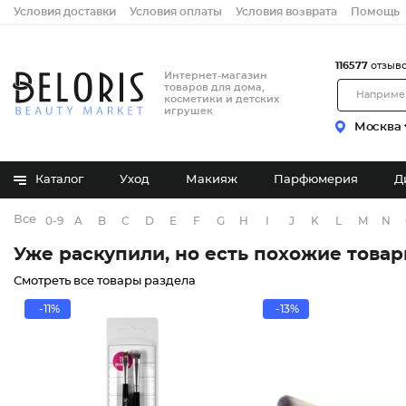
Условия доставки
Условия оплаты
Условия возврата
Помощь
116577
отзыв
Интернет-магазин
товаров для дома,
косметики и детских
игрушек
Москва
Каталог
Уход
Макияж
Парфюмерия
Д
Все бренды
0-9
A
B
C
D
E
F
G
H
I
J
K
L
M
N
Уже раскупили, но есть похожие това
Смотреть все товары раздела
-11%
-13%