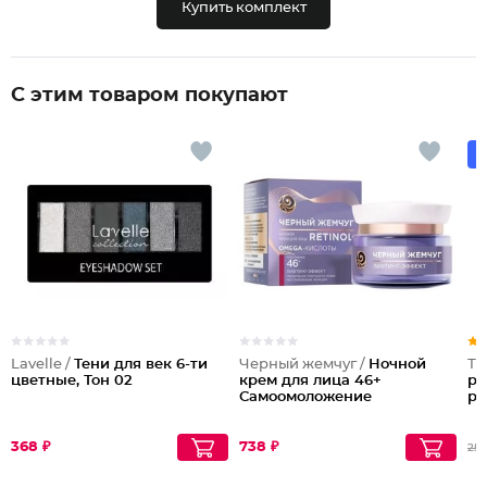
Купить комплект
С этим товаром покупают
Lavelle /
Тени для век 6-ти
Черный жемчуг /
Ночной
Тр
цветные, Тон 02
крем для лица 46+
ре
Самоомоложение
ре
368 ₽
738 ₽
259