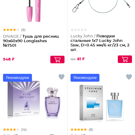
(9)
Lucky John /
Поводки
DIVAGE /
Тушь для ресниц
стальные 1x7 Lucky John
90x60x90 Longlashes
Ssw, D=0.45 мм/6 кг/23 см, 2
№7501
шт.
61 ₽
548 ₽
150
Рекомендуем
Рекомендуем
(14)
(8)