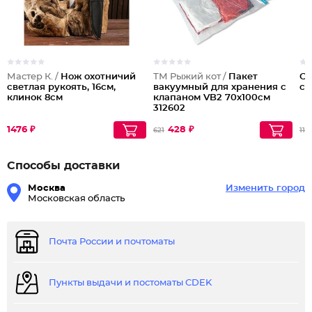
Мастер К. /
Нож охотничий
ТМ Рыжий кот /
Пакет
Су
светлая рукоять, 16см,
вакуумный для хранения с
см
клинок 8см
клапаном VB2 70х100см
312602
1476 ₽
428 ₽
621
116
Способы доставки
Москва
Изменить город
Московская область
Почта России и почтоматы
Пункты выдачи и постоматы CDEK