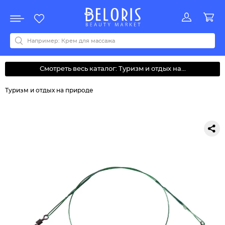
Распродажа
Акции
Новинки
Хит продаж
Все бренды
0-9
A
B
C
D
E
F
G
H
I
J
K
L
M
N
O
P
Q
R
S
T
U
V
W
Y
Z
А
Б
В
Д
З
И
М
О
К
Л
Н
П
Р
С
Т
У
Ф
Ч
Смотреть весь каталог: Туризм и отдых на...
Туризм и отдых на природе