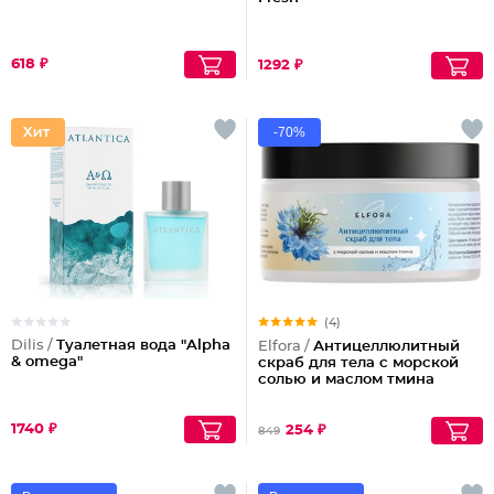
618 ₽
1292 ₽
-70%
(4)
Dilis /
Туалетная вода "Alpha
Elfora /
Антицеллюлитный
& omega"
скраб для тела с морской
солью и маслом тмина
1740 ₽
254 ₽
849