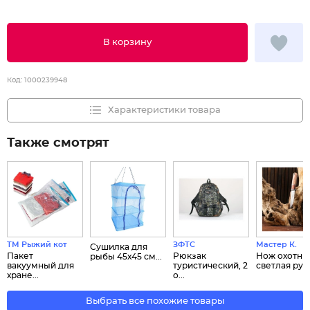
В корзину
Код:
1000239948
Характеристики товара
Также смотрят
ТМ Рыжий кот
ЗФТС
Мастер К.
Сушилка для
Пакет
Рюкзак
Нож охотни
рыбы 45х45 см...
вакуумный для
туристический, 2
светлая рук..
хране...
о...
Выбрать все похожие товары