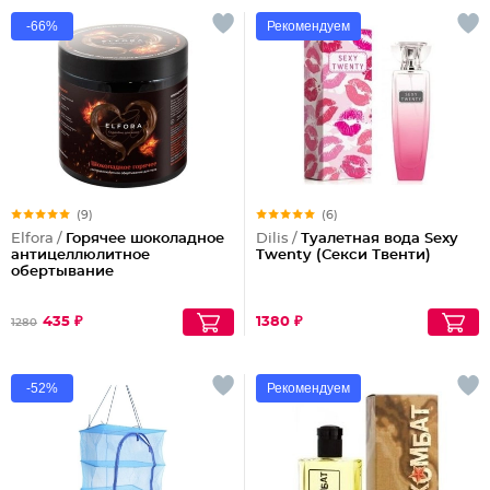
-66%
Рекомендуем
(9)
(6)
Elfora /
Горячее шоколадное
Dilis /
Туалетная вода Sexy
антицеллюлитное
Twenty (Секси Твенти)
обертывание
435 ₽
1380 ₽
1280
-52%
Рекомендуем