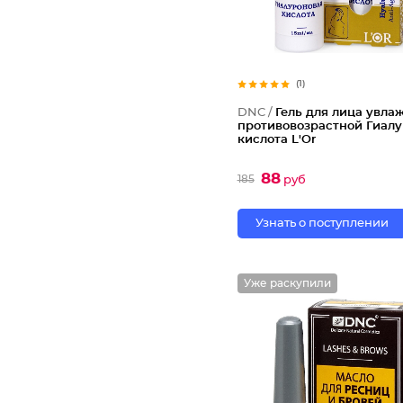
(1)
DNC /
Гель для лица увл
противовозрастной Гиал
кислота L'Or
88
185
руб
Узнать о поступлении
Уже раскупили