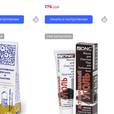
176
руб
поступлении
Узнать о поступлении
ли
Уже раскупили