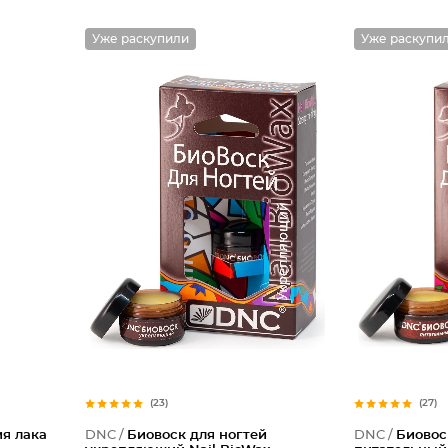
Уже раскупили
Уже раскупи
(23)
(27)
я лака
DNC /
Биовоск для ногтей
DNC /
Биовос