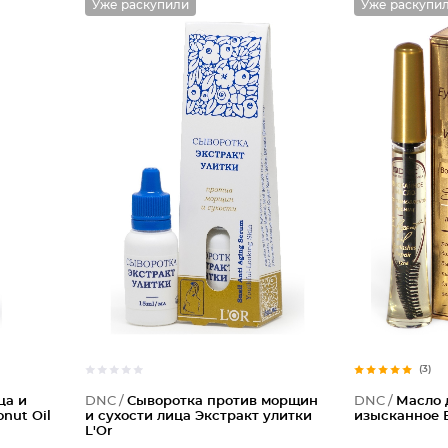
Уже раскупили
Уже раскупи
(3)
ца и
DNC /
Сыворотка против морщин
DNC /
Масло 
onut Oil
и сухости лица Экстракт улитки
изысканное 
L'Or