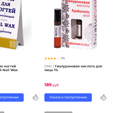
(13)
ля ногтей
DNC /
Гиалуроновая кислота для
 Nail Wax
лица 1%
189
руб
поступлении
Узнать о поступлении