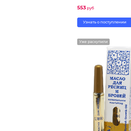
553
руб
Узнать о поступлении
Уже раскупили