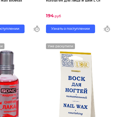
Nail BioWax
Коллаген для лица и шеи L'Or
194
руб
поступлении
Узнать о поступлении
ли
Уже раскупили