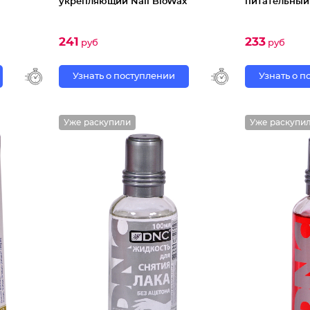
укрепляющий Nail BioWax
питательный 
241
233
руб
руб
Узнать о поступлении
Узнать о 
Уже раскупили
Уже раскупи