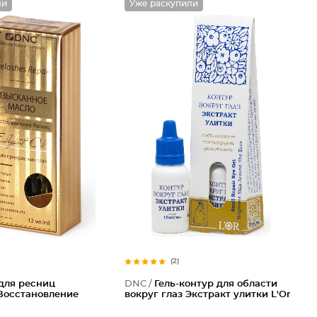
ли
Уже раскупили
(2)
для ресниц
DNC /
Гель-контур для области
Восстановление
вокруг глаз Экстракт улитки L'Or