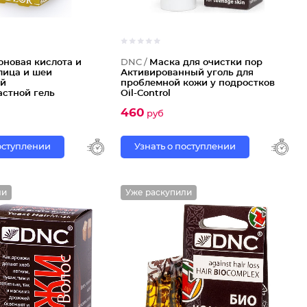
оновая кислота и
DNC /
Маска для очистки пор
лица и шеи
Активированный уголь для
й
проблемной кожи у подростков
астной гель
Oil-Control
460
руб
поступлении
Узнать о поступлении
ли
Уже раскупили