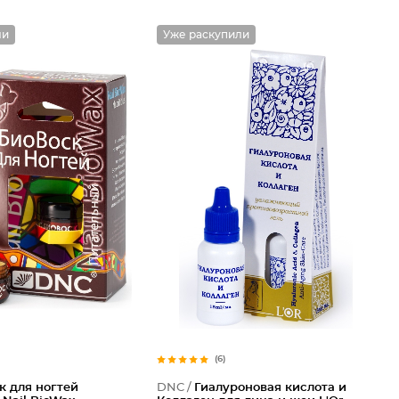
ли
Уже раскупили
(6)
к для ногтей
DNC /
Гиалуроновая кислота и