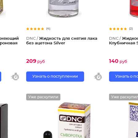
(4)
(2)
ажняющий
DNC /
Жидкость для снятия лака
DNC /
Жидкос
уроновая
без ацетона Silver
Клубничная S
209
140
руб
руб
Узнать о поступлении
Узнать о 
Уже раскупили
Уже раскупи