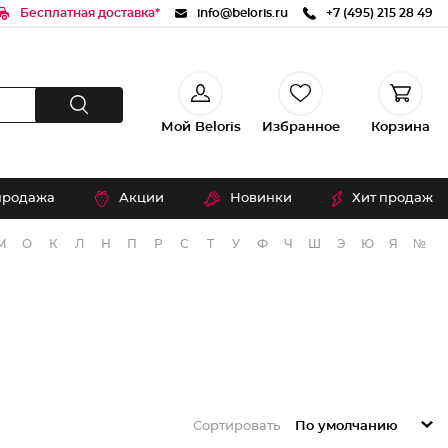
Бесплатная доставка*
info@beloris.ru
+7 (495) 215 28 49
Мой Beloris
Избранное
Корзина
продажа
Акции
Новинки
Хит продаж
М
О
К
Л
Н
П
Р
С
Т
У
Ф
Ч
Ш
Э
Ю
Я
№
Сортировать
По умолчанию