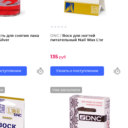
ть для снятия лака
DNC /
Воск для ногтей
ilver
питательный Nail Wax L'or
135
руб
поступлении
Узнать о поступлении
ли
Уже раскупили