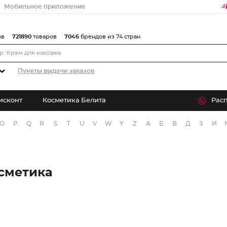
Мобильное приложение
ов
721890
товаров
7046
брендов из 74 стран
Пункты выдачи заказов
исконт
Косметика Белита
Рас
O
P
Q
R
S
T
U
V
W
Y
Z
А
Б
В
Д
З
И
сметика