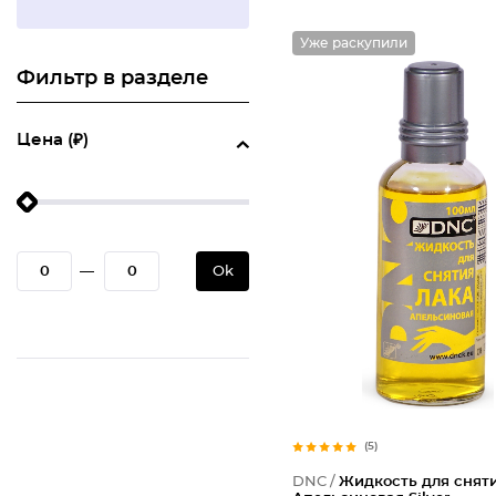
Уже раскупили
Фильтр в разделе
Цена (₽)
—
Ok
(5)
DNC /
Жидкость для сняти