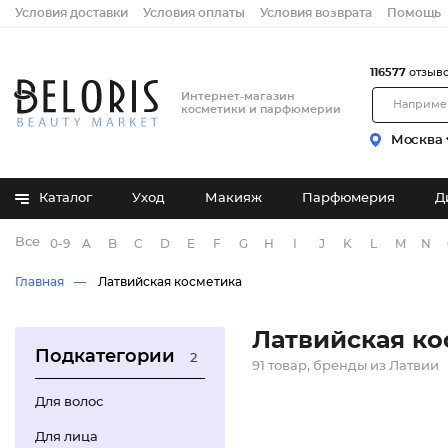
Условия доставки
Условия оплаты
Условия возврата
Помощь
116577
отзыв
Интернет-магазин
косметики и парфюмерии
Москва
Каталог
Уход
Макияж
Парфюмерия
Д
Все бренды
0-9
A
B
C
D
E
F
G
H
I
J
K
L
M
N
Главная
Латвийская косметика
Латвийская ко
Подкатегории
2
91 товар, бренды из Латвии
Для волос
Для лица