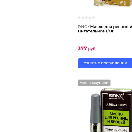
DNC /
Масло для ресниц 
Питательное L’Or
377
руб
Узнать о поступлении
Уже раскупили