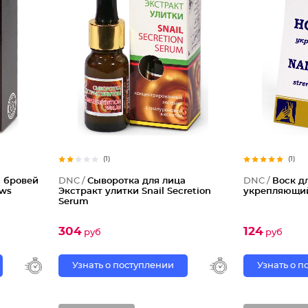
(1)
(1)
и бровей
DNC /
Cыворотка для лица
DNC /
Воск д
ows
Экстракт улитки Snail Secretion
укрепляющий
Serum
304
124
руб
руб
Узнать о поступлении
Узнать о 