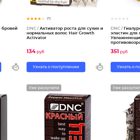
(7)
и бровей
DNC /
Активатор роста для сухих и
DNC /
Гиалур
нормальных волос Hair Growth
эластин для 
Activator
Увлажняющи
противовозр
134
351
руб
руб
Узнать о поступлении
Узнать о 
Уже раскупили
Уже раскупи