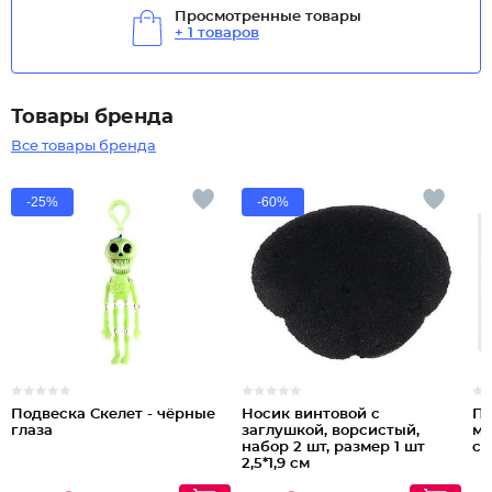
Просмотренные товары
+ 1 товаров
Товары бренда
Все товары бренда
-25%
-60%
Подвеска Скелет - чёрные
Носик винтовой с
Пл
глаза
заглушкой, ворсистый,
мы
набор 2 шт, размер 1 шт
см
2,5*1,9 см