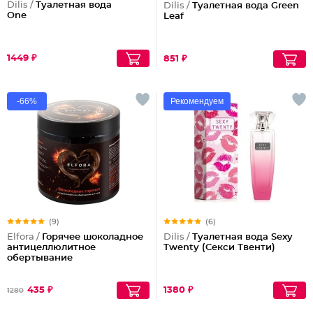
Dilis /
Туалетная вода
Dilis /
Туалетная вода Green
One
Leaf
1449 ₽
851 ₽
-66%
Рекомендуем
(9)
(6)
Elfora /
Горячее шоколадное
Dilis /
Туалетная вода Sexy
антицеллюлитное
Twenty (Секси Твенти)
обертывание
435 ₽
1380 ₽
1280