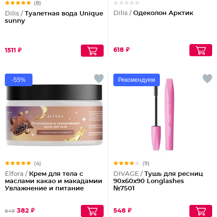
(8)
Dilis /
Одеколон Арктик
Dilis /
Туалетная вода Unique
sunny
618 ₽
1511 ₽
-55%
Рекомендуем
(4)
(9)
Elfora /
Крем для тела с
DIVAGE /
Тушь для ресниц
маслами какао и макадамии
90x60x90 Longlashes
Увлажнение и питание
№7501
382 ₽
548 ₽
849