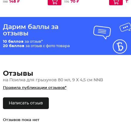
148 ₽
70 ₽
171
198
176
Дарим баллы за
отзывы
10 баллов
за отзыв*
20 баллов
за отзыв с фото товара
Отзывы
на Поилка для грызунов 80 мл, 9 Х 4,5 см NNB
Правила публикации отзывов*
Написать отзыв
Отзывов пока нет