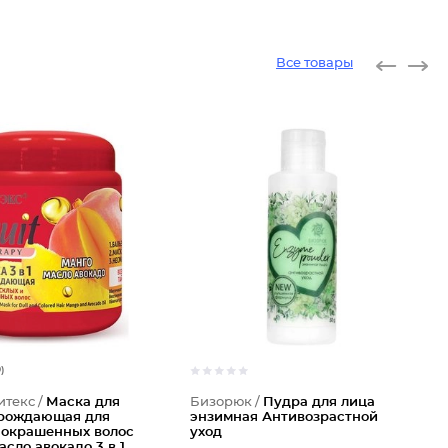
Все товары
9)
итекс /
Маска для
Бизорюк /
Пудра для лица
зрождающая для
энзимная Антивозрастной
 окрашенных волос
уход
асло авокадо 3 в 1