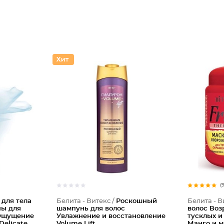
(
 для тела
Белита - Витекс /
Роскошный
Белита - В
ны для
шампунь для волос
волос Во
 Ощущение
Увлажнение и восстановление
тусклых и
Delicate
Volume Lift
Манго и м