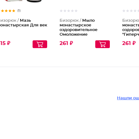
(1)
изорюк /
Мазь
Бизорюк /
Мыло
Бизорю
онастырская Для век
монастырское
монаст
оздоровительное
оздоро
Омоложение
"Гипер
кожа"
15 ₽
261 ₽
261 ₽
Нашли ош