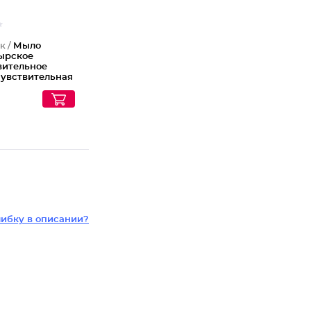
к /
Мыло
ырское
вительное
чувствительная
ибку в описании?