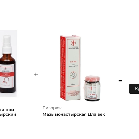
+
=
К
Бизорюк
та при
тырский
Мазь монастырская Для век