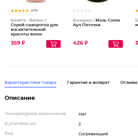
(219)
Белита - Витекс /
Бизорюк /
Мазь Солох
Б
Спрей-сыворотка для
Аул Пяточки
м
восхитительной
красоты волос
несмываемая 12
359 ₽
426 ₽
3
эффектов
Совершенные Волосы
Характеристики товара
Гарантия и возврат
Отзывы
Описание
Температурное ограничение
Нет
В упаковке, шт.
2
Вид
Согревающий