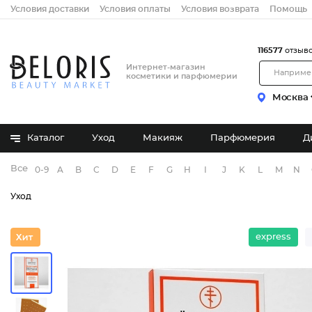
Условия доставки
Условия оплаты
Условия возврата
Помощь
116577
отзыв
Интернет-магазин
косметики и парфюмерии
Москва
Каталог
Уход
Макияж
Парфюмерия
Д
Все бренды
0-9
A
B
C
D
E
F
G
H
I
J
K
L
M
N
Уход
express