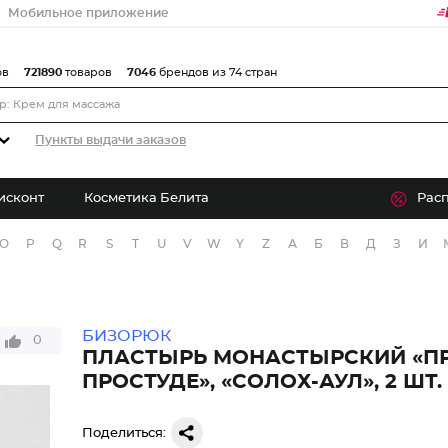
Мобильное приложение
ов
721890
товаров
7046
брендов из 74 стран
Пункты выдачи заказов
исконт
Косметика Белита
Рас
O
P
Q
R
S
T
U
V
W
Y
Z
А
Б
В
Д
З
И
БИЗОРЮК
0
ПЛАСТЫРЬ МОНАСТЫРСКИЙ «П
ПРОСТУДЕ», «СОЛОХ-АУЛ», 2 ШТ.
Поделиться: