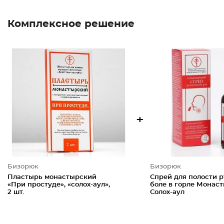
Комплексное решение
+
Бизорюк
Бизорюк
Пластырь монастырский
Спрей для полости р
«При простуде», «солох-аул»,
боле в горле Монас
2 шт.
Солох-аул