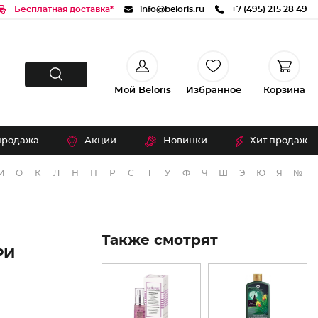
Бесплатная доставка*
info@beloris.ru
+7 (495) 215 28 49
Мой Beloris
Избранное
Корзина
продажа
Акции
Новинки
Хит продаж
М
О
К
Л
Н
П
Р
С
Т
У
Ф
Ч
Ш
Э
Ю
Я
№
Также смотрят
РИ