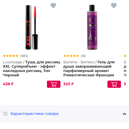
(585)
(16)
Luxvisage /
Тушь для ресниц
Белита - Витекс /
Гель для
Бе
XXL Суперобъем - эффект
душа завораживающий
ду
накладных ресниц, Тон
парфюмерный аромат
па
Черный
Романтическая Франция
Чу
Lovely Moments
Lo
439 ₽
323 ₽
30
Характеристики товара