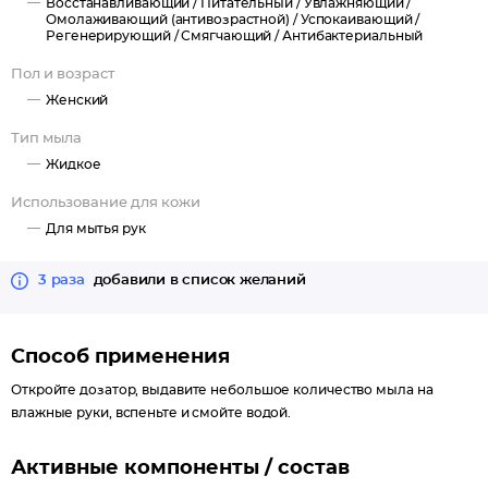
Восстанавливающий /
Питательный /
Увлажняющий /
Омолаживающий (антивозрастной) /
Успокаивающий /
Регенерирующий /
Смягчающий /
Антибактериальный
Пол и возраст
Женский
Тип мыла
Жидкое
Использование для кожи
Для мытья рук
3 раза
добавили в список желаний
Способ применения
Откройте дозатор, выдавите небольшое количество мыла на
влажные руки, вспеньте и смойте водой.
Активные компоненты / состав