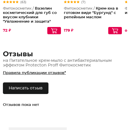
(63)
(7)
Фитокосметик /
Вазелин
Фитокосметик /
Крем-хна в
Фи
косметический для губ со
готовом виде "Бургунд" с
ир
вкусом клубники
репейным маслом
"Увлажнение и защита"
72 ₽
179 ₽
от
Отзывы
на Питательное крем-мыло с антибактериальным
эффектом Protecton Proff Фитокосметик
Правила публикации отзывов*
Написать отзыв
Отзывов пока нет