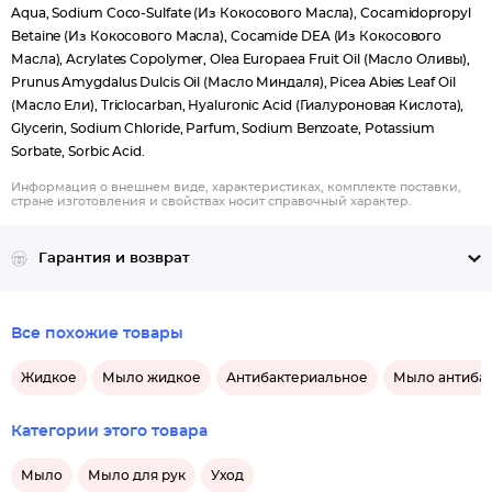
Aqua, Sodium Сoco-Sulfate (Из Кокосового Масла), Cocamidopropyl
Betaine (Из Кокосового Масла), Cocamide DEA (Из Кокосового
Масла), Acrylates Copolymer, Olea Europaea Fruit Oil (Масло Оливы),
Prunus Amygdalus Dulcis Oil (Масло Миндаля), Picea Abies Leaf Oil
(Масло Ели), Triclocarban, Hyaluronic Acid (Гиалуроновая Кислота),
Glycerin, Sodium Chloride, Parfum, Sodium Benzoate, Potassium
Sorbate, Sorbic Acid.
Информация о внешнем виде, характеристиках, комплекте поставки,
стране изготовления и свойствах носит справочный характер.
Гарантия и возврат
Все похожие товары
Жидкое
Мыло жидкое
Антибактериальное
Мыло антиба
Категории этого товара
Мыло
Мыло для рук
Уход