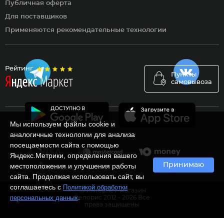
Публичная оферта
Для поставщиков
Применяются рекомендательные технологии
Рейтинг
Пункты
самовывоза
Мы используем файлы cookie и
аналогичные технологии для анализа
посещаемости сайта с помощью
Яндекс.Метрики, определения вашего
Принимаю
местоположения и улучшения работы
сайта. Продолжая использовать сайт, вы
соглашаетесь с
Политикой обработки
Ⓒ Интернет-магазин
.
персональных данных
Белорис 2012 - 2026 Все
права защищены