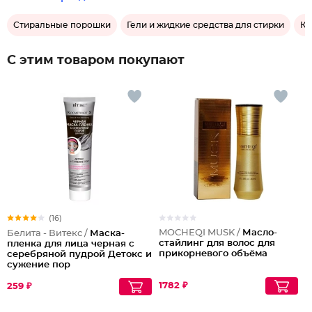
Стиральные порошки
Гели и жидкие средства для стирки
Ко
С этим товаром покупают
(16)
MOCHEQI MUSK /
Масло-
Белита - Витекс /
Маска-
стайлинг для волос для
пленка для лица черная с
прикорневого объёма
серебряной пудрой Детокс и
сужение пор
1782 ₽
259 ₽