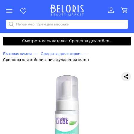
Распродажа
Акции
Новинки
Хит продаж
Все бренды
0-9
A
B
C
D
E
F
G
H
I
J
K
L
M
N
O
P
Q
R
S
T
U
V
W
Y
Z
А
Б
В
Д
З
И
М
О
К
Л
Н
П
Р
С
Т
У
Ф
Ч
Смотреть весь каталог: Средства для отбел...
Бытовая химия
Средства для стирки
Средства для отбеливания и удаления пятен