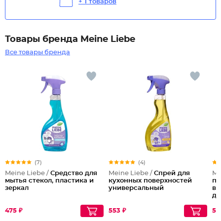
+ 1 товаров
Товары бренда Meine Liebe
Все товары бренда
(7)
(4)
Meine Liebe /
Средство для
Meine Liebe /
Спрей для
Me
мытья стекол, пластика и
кухонных поверхностей
пя
зеркал
универсальный
ве
до
ун
Пя
475 ₽
553 ₽
53