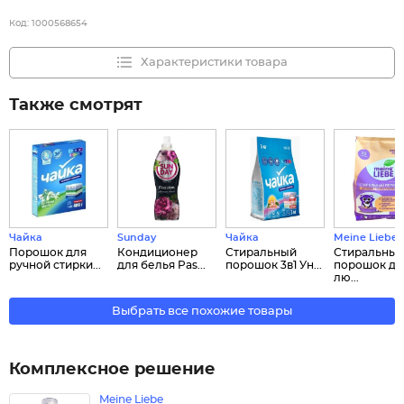
Код:
1000568654
Характеристики товара
Также смотрят
Чайка
Sunday
Чайка
Meine Liebe
Порошок для
Кондиционер
Стиральный
Стиральны
ручной стирки...
для белья Pas...
порошок 3в1 Ун...
порошок дл
лю...
Выбрать все похожие товары
Комплексное решение
Meine Liebe