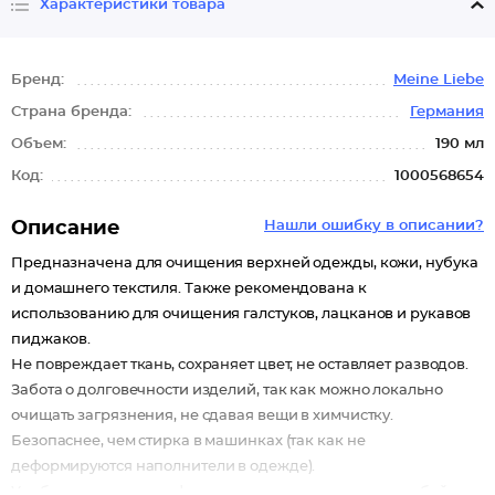
Характеристики товара
Бренд:
Meine Liebe
Страна бренда:
Германия
Объем:
190 мл
Код:
1000568654
Описание
Нашли ошибку в описании?
Предназначена для очищения верхней одежды, кожи, нубука
и домашнего текстиля. Также рекомендована к
использованию для очищения галстуков, лацканов и рукавов
пиджаков.
Не повреждает ткань, сохраняет цвет, не оставляет разводов.
Забота о долговечности изделий, так как можно локально
очищать загрязнения, не сдавая вещи в химчистку.
Безопаснее, чем стирка в машинках (так как не
деформируются наполнители в одежде).
Удобная, компактная форма пены позволяет взять с собой.