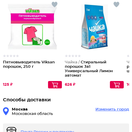
Пятновыводитель Viksan
Чайка /
Стиральный
Ча
порошок, 250 г
порошок 3в1
ру
Универсальный Лимон
цв
автомат
125 ₽
626 ₽
10
Способы доставки
Москва
Изменить город
Московская область