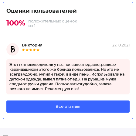
Оценки пользователей
положительных оценок
100%
из 1
Виктория
27.10.2021
Этот пятновыводитель у нас появился недавно, раньше
карандашиком этого же бренда пользовались. Но это не
всегда удобно, купили такой, в виде пены. Использовали на
детской одежде, вывел пятна от еды. На рубашке мужа
следы от ручки удалил. Пользоваться удобно, запаха
резкого не имеет. Рекомендую его!
Все отзывы