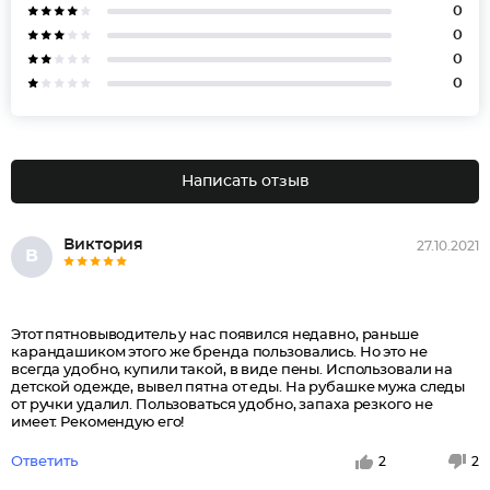
0
0
0
0
Написать отзыв
Виктория
27.10.2021
В
Этот пятновыводитель у нас появился недавно, раньше
карандашиком этого же бренда пользовались. Но это не
всегда удобно, купили такой, в виде пены. Использовали на
детской одежде, вывел пятна от еды. На рубашке мужа следы
от ручки удалил. Пользоваться удобно, запаха резкого не
имеет. Рекомендую его!
Ответить
2
2