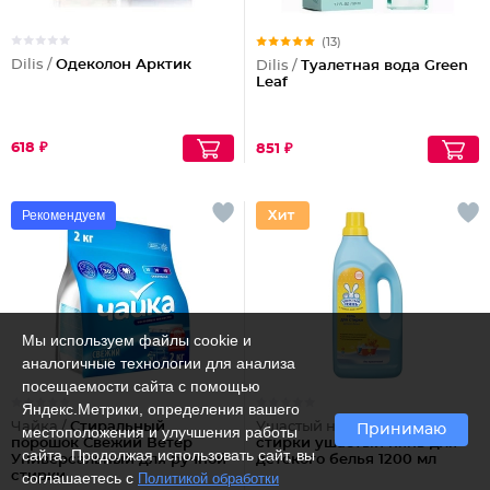
(13)
Dilis /
Одеколон Арктик
Dilis /
Туалетная вода Green
Leaf
618 ₽
851 ₽
Рекомендуем
Мы используем файлы cookie и
аналогичные технологии для анализа
посещаемости сайта с помощью
Яндекс.Метрики, определения вашего
Чайка /
Стиральный
Ушастый нянь /
Гель для
Принимаю
местоположения и улучшения работы
порошок Свежий Ветер
стирки ушастый нянь для
сайта. Продолжая использовать сайт, вы
Универсальный для ручной
детского белья 1200 мл
стирки
соглашаетесь с
Политикой обработки