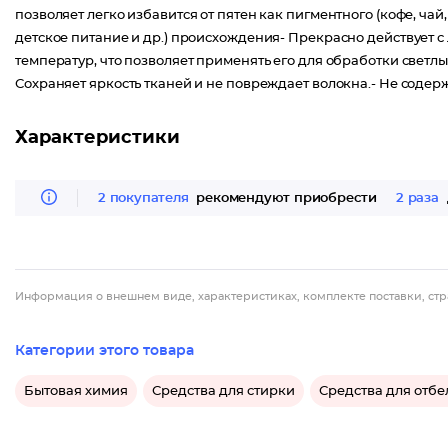
позволяет легко избавится от пятен как пигментного (кофе, чай, в
детское питание и др.) происхождения- Прекрасно действует 
температур, что позволяет применять его для обработки светлы
Сохраняет яркость тканей и не повреждает волокна.- Не содерж
Характеристики
2 покупателя
рекомендуют приобрести
2 раза
Информация о внешнем виде, характеристиках, комплекте поставки, стр
Категории этого товара
Бытовая химия
Средства для стирки
Средства для отбе