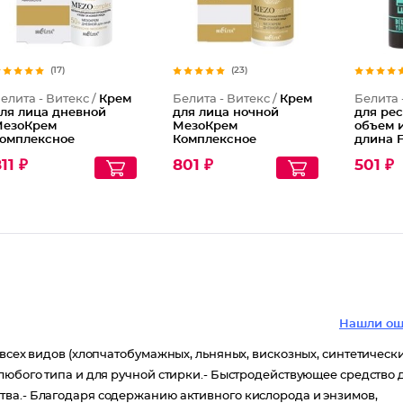
(17)
(23)
елита - Витекс /
Крем
Белита - Витекс /
Крем
Белита 
ля лица дневной
для лица ночной
для ре
езоКрем
МезоКрем
объем 
омплексное
Комплексное
длина F
моложение 50+
омоложение 50+
11 ₽
801 ₽
501 ₽
Нашли ош
всех видов (хлопчатобумажных, льняных, вискозных, синтетически
любого типа и для ручной стирки.- Быстродействующее средство 
тва.- Благодаря содержанию активного кислорода и энзимов,