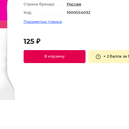
Страна бренда:
Россия
Код:
1000554032
Параметры товара
125 ₽
+
2 балла
за 
В корзину