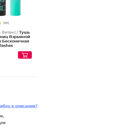
(30)
- Витекс /
Тушь
сниц Взрывной
и Бесконечная
lashes
ибку в описании?
х,
для