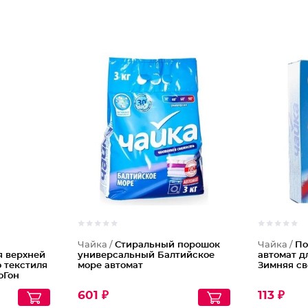
Чайка /
Стиральный порошок
Чайка /
По
я верхней
универсальный Балтийское
автомат д
 текстиля
море автомат
Зимняя с
оГон
601 ₽
113 ₽