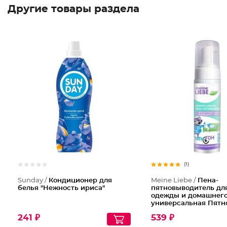
Другие товары раздела
(1)
Sunday /
Кондиционер для
Meine Liebe /
Пена-
белья "Нежность ириса"
пятновыводитель дл
одежды и домашнего
универсальная Пятн
241 ₽
539 ₽