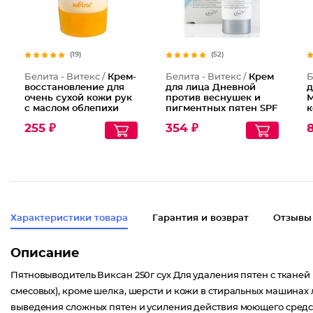
(19)
(52)
Белита - Витекс /
Крем-
Белита - Витекс /
Крем
Б
восстановление для
для лица Дневной
д
очень сухой кожи рук
против веснушек и
М
с маслом облепихи
пигментных пятен SPF
к
Hand Regeneration
20
о
255 ₽
354 ₽
8
Cream for Dry and Dry
Very Skin
Характеристики товара
Гарантия и возврат
Отзывы
Описание
Пятновыводитель Виксан 250г сух Для удаления пятен с тканей 
смесовых), кроме шелка, шерсти и кожи в стиральных машинах 
выведения сложных пятен и усиления действия моющего средс