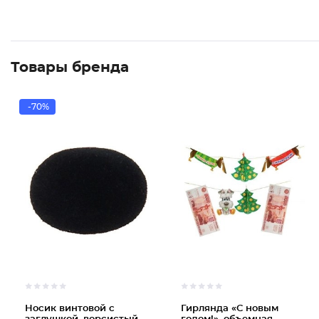
Товары бренда
-70%
Носик винтовой с
Гирлянда «С новым