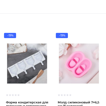
-19%
-19%
Форма кондитерская для
Молд силиконовый 7×6,5