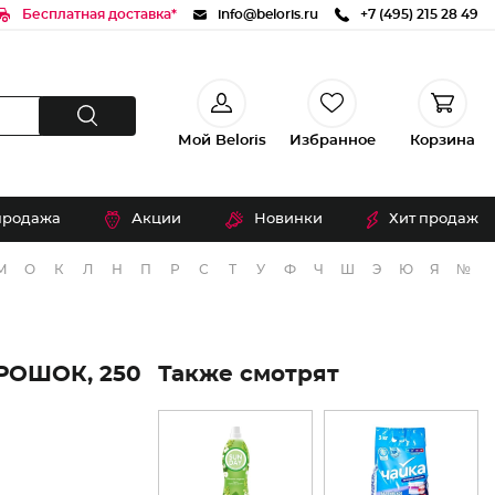
Бесплатная доставка*
info@beloris.ru
+7 (495) 215 28 49
Мой Beloris
Избранное
Корзина
продажа
Акции
Новинки
Хит продаж
М
О
К
Л
Н
П
Р
С
Т
У
Ф
Ч
Ш
Э
Ю
Я
№
РОШОК, 250
Также смотрят