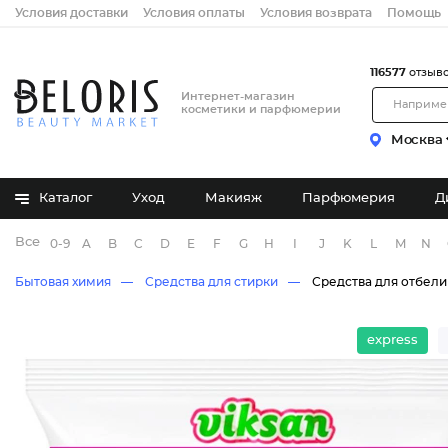
Условия доставки
Условия оплаты
Условия возврата
Помощь
116577
отзыв
Интернет-магазин
косметики и парфюмерии
Москва
Каталог
Уход
Макияж
Парфюмерия
Д
Все бренды
0-9
A
B
C
D
E
F
G
H
I
J
K
L
M
N
Бытовая химия
Средства для стирки
Средства для отбели
express