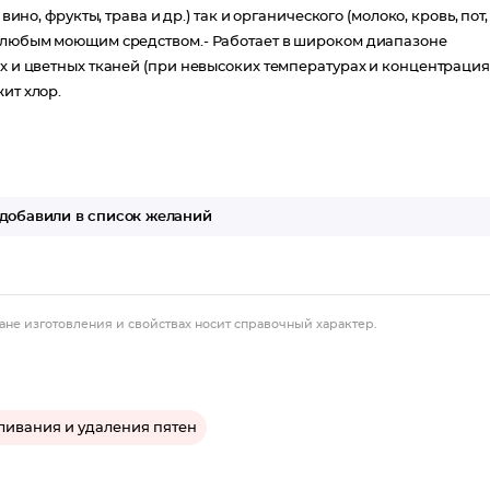
ино, фрукты, трава и др.) так и органического (молоко, кровь, пот,
с любым моющим средством.- Работает в широком диапазоне
х и цветных тканей (при невысоких температурах и концентрациях
ит хлор.
добавили в список желаний
ане изготовления и свойствах носит справочный характер.
ливания и удаления пятен