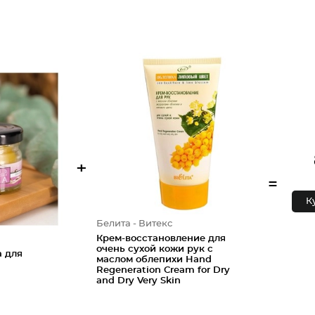
+
=
К
Белита - Витекс
Крем-восстановление для
очень сухой кожи рук с
а для
маслом облепихи Hand
Regeneration Cream for Dry
and Dry Very Skin