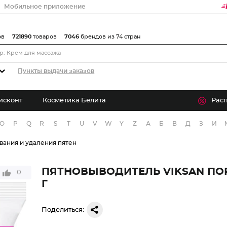
Мобильное приложение
ов
721890
товаров
7046
брендов из 74 стран
Пункты выдачи заказов
исконт
Косметика Белита
Рас
O
P
Q
R
S
T
U
V
W
Y
Z
А
Б
В
Д
З
И
вания и удаления пятен
ПЯТНОВЫВОДИТЕЛЬ VIKSAN ПО
0
Г
Поделиться: