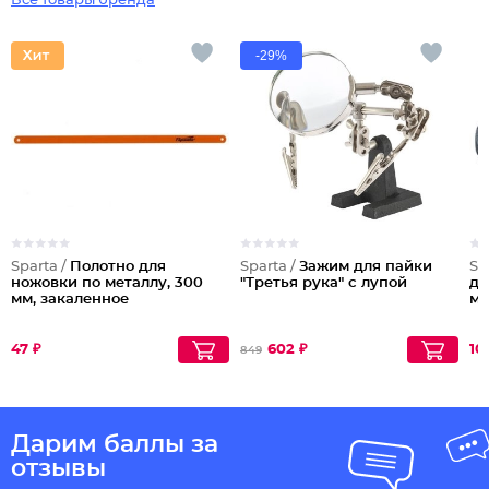
Все товары бренда
-29%
Sparta /
Полотно для
Sparta /
Зажим для пайки
Sp
ножовки по металлу, 300
"Третья рука" с лупой
дл
мм, закаленное
м
47 ₽
602 ₽
10
849
Дарим баллы за
отзывы