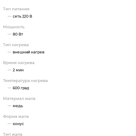
Пистолетная форма
Тип питания
Преимущества
сеть 220 В
Регулировка мощности
Мощность
Комплектность
80 Вт
Паяльник - 1 шт.
Тип нагрева
Инструкция - 1 шт.
внешний нагрев
Время нагрева
2 мин
Температура нагрева
600 град
Материал жала
медь
Форма жала
конус
Тип жала