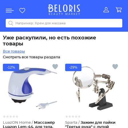
Распродажа
Акции
Новинки
Хит продаж
Все бренды
0-9
A
B
C
D
E
F
G
H
I
J
K
L
M
N
O
P
Q
R
S
T
U
V
W
Y
Z
А
Б
В
Д
З
И
М
О
К
Л
Н
П
Р
С
Т
У
Ф
Ч
Уже раскупили, но есть похожие
товары
Все товары
Смотреть все товары раздела
-12%
-29%
LuazON Home /
Массажёр
Sparta /
Зажим для пайки
Luazon Lem-44, для тела,
"Третья рука" с лупой