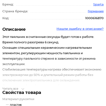
Бренд:
Sparta
Страна бренда:
Германия
Код:
1000616870
Описание
Нашли ошибку в описании?
Этот паяльник в считанные секунды будет готов к работе.
Время полного разогрева 6 секунд.
Оснащен специальным керамическим нагревательным
элементом, регулирующим мощность паяльника и
температуру паяльного стержня в зависимости от режима
эксплуатации.
Стабилизация температуры нагрева обеспечивает экономию
электроэнергии до 50% и длительный режим работы без
отключения электропаяльника для охлаждения.
Очень прочный профессиональный паяльник для
Читать все
универсального применения.
Свойства товара
Удобная форма и простота в использовании.
Материал рукоятки
Особенности
пластик