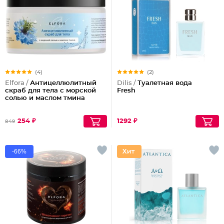
(4)
(2)
Elfora /
Антицеллюлитный
Dilis /
Туалетная вода
скраб для тела с морской
Fresh
солью и маслом тмина
254 ₽
1292 ₽
849
-66%