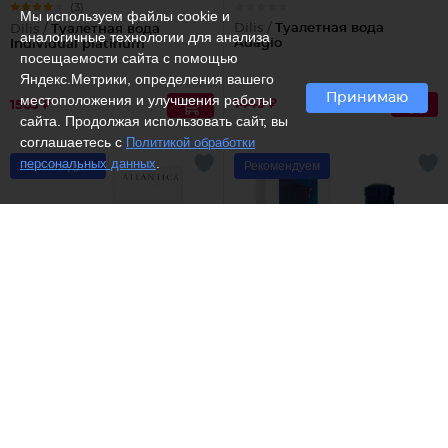
(3)
Мы используем файлы cookie и
Dilis /
Туалетная вода
Dilis /
Туалетная вода
аналогичные технологии для анализа
Adagio
Individual platinum
посещаемости сайта с помощью
Яндекс.Метрики, определения вашего
Принимаю
местоположения и улучшения работы
1449 ₽
1563 ₽
сайта. Продолжая использовать сайт, вы
соглашаетесь с
Политикой обработки
.
персональных данных
Рекомендуем
Рекомендуем
(3)
Dilis /
Одеколон Ice
Dilis /
Туалетная вода
action
Odyssey
616 ₽
1960 ₽