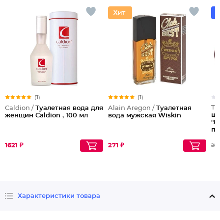
(1)
(1)
Tu
Caldion /
Туалетная вода для
Alain Aregon /
Туалетная
шл
женщин Caldion , 100 мл
вода мужская Wiskin
"Л
пе
р2
1621 ₽
271 ₽
28
Характеристики товара