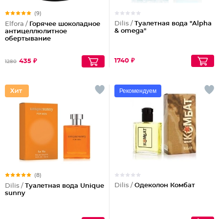
(9)
Dilis /
Туалетная вода "Alpha
Elfora /
Горячее шоколадное
& omega"
антицеллюлитное
обертывание
1740 ₽
435 ₽
1280
Рекомендуем
(8)
Dilis /
Одеколон Комбат
Dilis /
Туалетная вода Unique
sunny