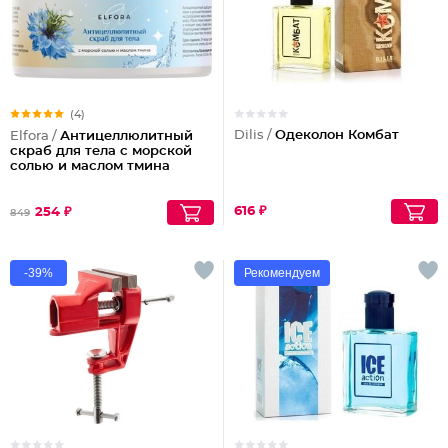
(4)
Dilis /
Одеколон Комбат
Elfora /
Антицеллюлитный
скраб для тела с морской
солью и маслом тмина
616 ₽
254 ₽
849
-39%
Рекомендуем