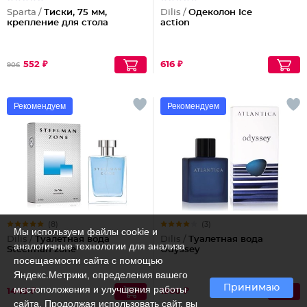
Sparta /
Тиски, 75 мм,
Dilis /
Одеколон Ice
крепление для стола
action
552 ₽
616 ₽
906
Рекомендуем
Рекомендуем
(8)
(3)
Мы используем файлы cookie и
Dilis /
Туалетная вода
Dilis /
Туалетная вода
аналогичные технологии для анализа
Steelman zone
Odyssey
посещаемости сайта с помощью
Яндекс.Метрики, определения вашего
Принимаю
местоположения и улучшения работы
1449 ₽
1960 ₽
сайта. Продолжая использовать сайт, вы