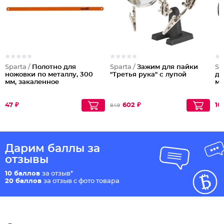
Sparta /
Полотно для
Sparta /
Зажим для пайки
Sp
ножовки по металлу, 300
"Третья рука" с лупой
дл
мм, закаленное
м
47 ₽
602 ₽
10
849
Дарим баллы за
отзывы
10 баллов
за отзыв*
20 баллов
за отзыв с фото товара