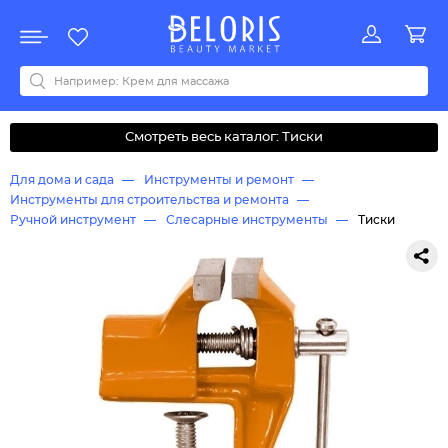
Распродажа
Акции
Новинки
Хит продаж
Все бренды
0-9
A
B
C
D
E
F
G
H
I
J
K
L
M
N
O
P
Q
R
S
T
U
V
W
Y
Z
А
Б
В
Д
З
И
М
О
К
Л
Н
П
Р
С
Т
У
Ф
Ч
Смотреть весь каталог: Тиски
Для дома и сада
Инструменты и ремонт
Инструменты для строительства и ремонта
Ручной инструмент
Слесарные инструменты
Тиски