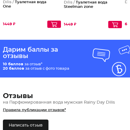
Dilis /
Туалетная вода
Dil
Dilis /
Туалетная вода
One
Steelman zone
1449 ₽
61
1449 ₽
Дарим баллы за
отзывы
10 баллов
за отзыв*
20 баллов
за отзыв с фото товара
Отзывы
на Парфюмированная вода мужская Rainy Day Dilis
Правила публикации отзывов*
Написать отзыв