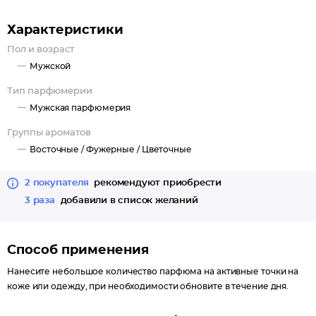
Сердечные ноты:
Лаванда, Эвкалипт, Ром.
Характеристики
Шлейфовые ноты:
Пол и возраст
Ваниль, Гваяковое дерево, Пачули, Мускус.
Мужской
Тип парфюмерии
Мужская парфюмерия
Группы ароматов
Восточные /
Фужерные /
Цветочные
2 покупателя
рекомендуют приобрести
3 раза
добавили в список желаний
Способ применения
Нанесите небольшое количество парфюма на активные точки на
коже или одежду, при необходимости обновите в течение дня.