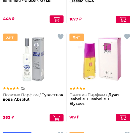
женская "Клима", 50 мл
Classic №44
448 ₽
1677 ₽
(2)
Позитив Парфюм /
Духи
Позитив Парфюм /
Туалетная
Isabelle T, Isabelle T
вода Absolut
Elysees
919 ₽
383 ₽