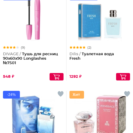
(9)
(2)
DIVAGE /
Тушь для ресниц
Dilis /
Туалетная вода
90x60x90 Longlashes
Fresh
№7501
548 ₽
1292 ₽
-24%