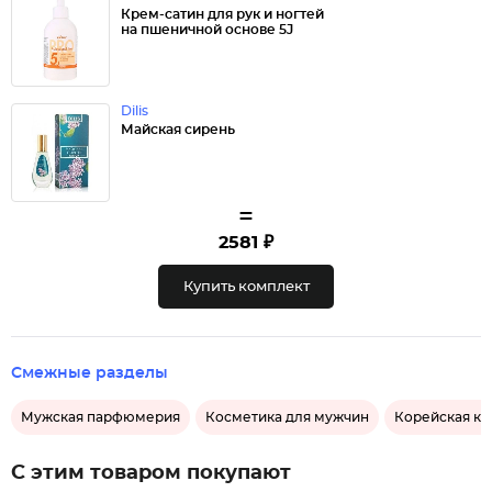
Крем-сатин для рук и ногтей
на пшеничной основе 5J
Dilis
Майская сирень
=
2581 ₽
Купить комплект
Смежные разделы
Мужская парфюмерия
Косметика для мужчин
Корейская ко
С этим товаром покупают