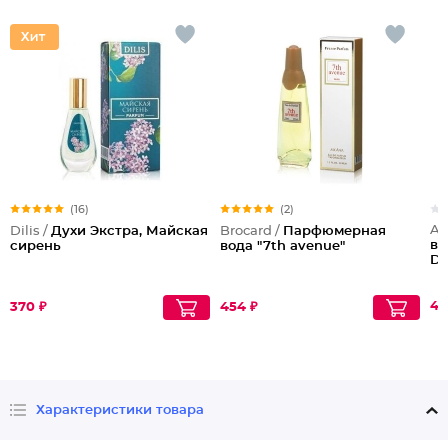
(16)
(2)
Al
Dilis /
Духи Экстра, Майская
Brocard /
Парфюмерная
во
сирень
вода "7th avenue"
Di
44
370 ₽
454 ₽
Характеристики товара