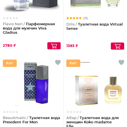
(11)
Flavio Neri /
Парфюмерная
Dilis /
Туалетная вода Virtual
вода для мужчин Viva
Sense
Gladius
2780 ₽
1393 ₽
Beautimatic /
Туалетная вода
Абар /
Туалетная вода для
President For Men
женщин Koko madame
Elle