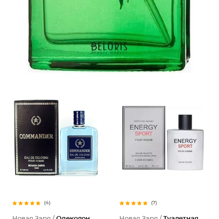
(4)
(7)
Новая Заря /
Одеколон
Новая Заря /
Туалетная