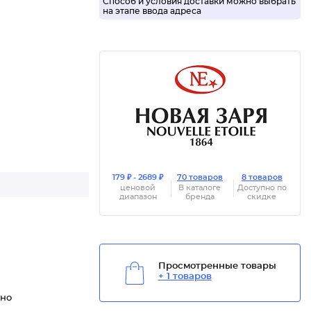
Способ и условия доставки можно выбрать
на этапе ввода адреса
179 ₽ - 2689 ₽
70 товаров
8 товаров
ценовой
В каталоге
Доступно по
диапазон
бренда
скидке
Просмотренные товары
+ 1 товаров
нно