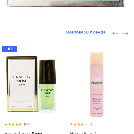
Все товары бренда
-16%
(47)
(4)
Новая Заря /
Духи
Новая Заря /