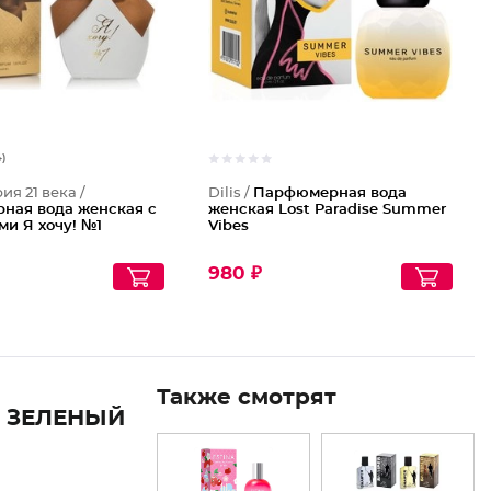
4)
я 21 века /
Dilis /
Парфюмерная вода
ная вода женская с
женская Lost Paradise Summer
и Я хочу! №1
Vibes
980 ₽
Также смотрят
 ЗЕЛЕНЫЙ