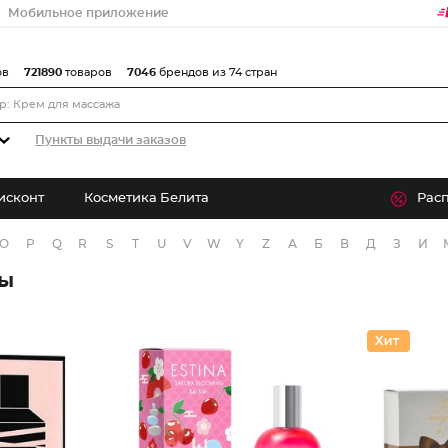
Мобильное приложение
ов
721890
товаров
7046
брендов из 74 стран
Пункты выдачи заказов
исконт
Косметика Белита
Рас
O
P
Q
R
S
T
U
V
W
Y
Z
А
Б
В
Д
З
И
ры