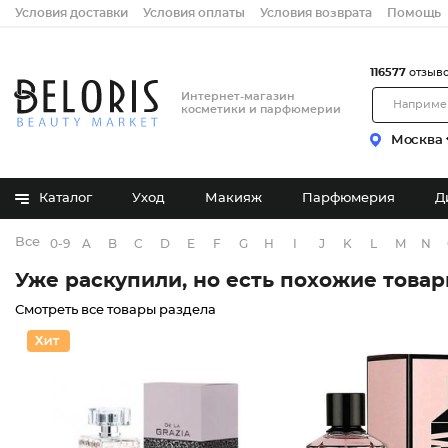
Условия доставки
Условия оплаты
Условия возврата
Помощь
116577
отзыв
Интернет-магазин
косметики и парфюмерии
Москва
Каталог
Уход
Макияж
Парфюмерия
Д
Все бренды
0-9
A
B
C
D
E
F
G
H
I
J
K
L
M
N
Уже раскупили, но есть похожие това
Смотреть все товары раздела