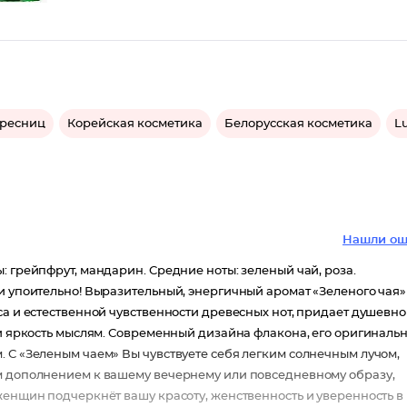
 ресниц
Корейская косметика
Белорусская косметика
L
Нашли ош
: грейпфрут, мандарин. Средние ноты: зеленый чай, роза.
и упоительно! Выразительный, энергичный аромат «Зеленого чая»
са и естественной чувственности древесных нот, придает душевн
 и яркость мыслям. Современный дизайна флакона, его оригиналь
 С «Зеленым чаем» Вы чувствуете себя легким солнечным лучом,
ым дополнением к вашему вечернему или повседневному образу,
женщин подчеркнёт вашу красоту, женственность и уверенность в