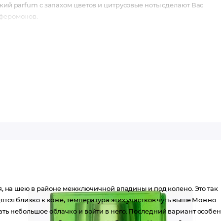
дкий parfum с запахом цветов и цитрусовые ноты сделают Вас
 феромонов.
тя, на шею в районе межключичной впадины и под колено. Это так
ятся близко к коже, температура этих участков чуть выше.Можно
ать небольшое облачко и войти в него. Последний вариант особе