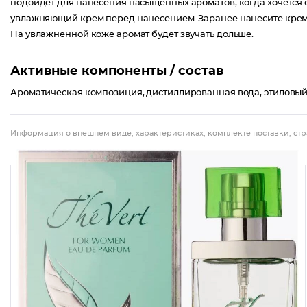
подойдет для нанесения насыщенных ароматов, когда хочется 
увлажняющий крем перед нанесением. Заранее нанесите крем с
На увлажненной коже аромат будет звучать дольше.
Активные компоненты / состав
Ароматическая композиция, дистиллированная вода, этиловый с
Информация о внешнем виде, характеристиках, комплекте поставки, стр