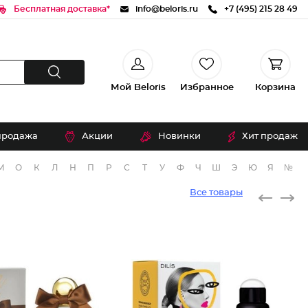
Бесплатная доставка*
info@beloris.ru
+7 (495) 215 28 49
Мой Beloris
Избранное
Корзина
продажа
Акции
Новинки
Хит продаж
М
О
К
Л
Н
П
Р
С
Т
У
Ф
Ч
Ш
Э
Ю
Я
№
Все товары