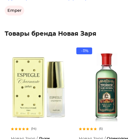
Emper
Товары бренда Новая Заря
-11%
(14)
(5)
Новая Заря /
Духи
Новая Заря /
Одеколон