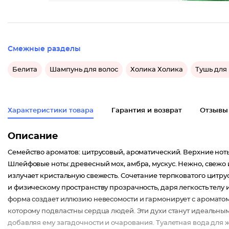
Смежные разделы
Белита
Шампунь для волос
Холика Холика
Тушь для
Характеристики товара
Гарантия и возврат
Отзывы
Описание
Семейство ароматов: цитрусовый, ароматический. Верхние ноты
Шлейфовые ноты: древесный мох, амбра, мускус. Нежно, свежо 
излучает кристальную свежесть. Сочетание терпковатого цитру
и физическому пространству прозрачность, даря легкость телу
форма создает иллюзию невесомости и гармонирует с ароматом.
которому подвластны сердца людей. Эти духи станут идеальн
добавляя ему загадочности и очарования. Туалетная вода для 