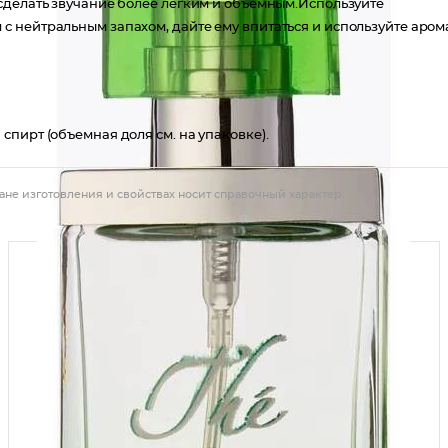
сделать звучание более легким и объемным.Используйте
 нейтральным запахом, дайте ему впитаться и используйте арома
пирт (объемная доля см. на упаковке).
ане изготовления и свойствах носит справочный характер.