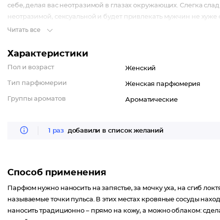
себе, делая вас неотразимой в глазах окружающих. Слегка сла
неотразимой, сексуальной и будет привлекать мужчин не хуже
Читать все
Характеристики
Пол и возраст
Женский
Тип парфюмерии
Женская парфюмерия
Группы ароматов
Ароматические
1 раз
добавили в список желаний
Способ применения
Парфюм нужно наносить на запястье, за мочку уха, на сгиб лок
называемые точки пульса. В этих местах кровяные сосуды наход
наносить традиционно – прямо на кожу, а можно облаком: сдел