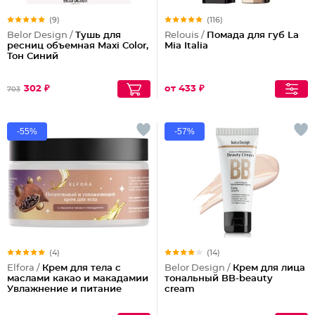
(9)
(116)
Belor Design /
Тушь для
Relouis /
Помада для губ La
ресниц объемная Maxi Color,
Mia Italia
Тон Синий
302 ₽
от 433 ₽
703
-55%
-57%
(4)
(14)
Elfora /
Крем для тела с
Belor Design /
Крем для лица
маслами какао и макадамии
тональный BB-beauty
Увлажнение и питание
cream