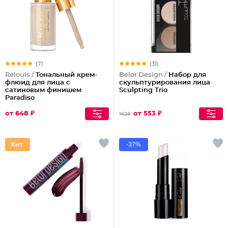
(7)
(31)
Relouis /
Тональный крем-
Belor Design /
Набор для
флюид для лица c
скульптурирования лица
сатиновым финишем
Sculpting Triо
Paradiso
от 648 ₽
от 553 ₽
1628
-37%