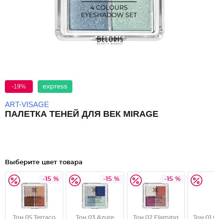
-19%
express
ART-VISAGE
ПАЛЕТКА ТЕНЕЙ ДЛЯ ВЕК MIRAGE
Выберите цвет товара
-15 %
-15 %
-15 %
Тон 05 Terraco
Тон 03 Azure
Тон 02 Flaming
Тон 01 