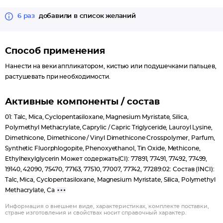
6 раз
добавили в список желаний
Способ применения
Нанести на веки аппликатором, кистью или подушечками пальцев,
растушевать при необходимости.
Активные компоненты / состав
01: Talc, Mica, Cyclopentasiloxane, Magnesium Myristate, Silica,
Polymethyl Methacrylate, Caprylic / Capric Triglyceride, Lauroyl Lysine,
Dimethicone, Dimethicone / Vinyl Dimethicone Crosspolymer, Parfum,
Synthetic Fluorphlogopite, Phenoxyethanol, Tin Oxide, Methicone,
Ethylhexylglycerin Может содержать(CI): 77891, 77491, 77492, 77499,
19140, 42090, 75470, 77163, 77510, 77007, 77742, 77289.02: Состав (INCI):
Talc, Mica, Cyclopentasiloxane, Magnesium Myristate, Silica, Polymethyl
Methacrylate, Ca
Информация о внешнем виде, характеристиках, комплекте поставки,
стране изготовления и свойствах носит справочный характер.