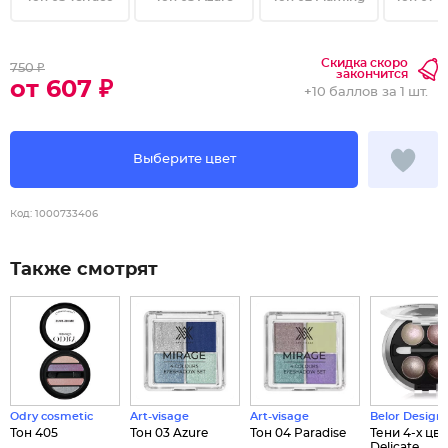
Скидка скоро
750 ₽
закончится
от 607 ₽
+
10 баллов
за 1 шт.
Выберите цвет
Код:
1000733406
Также смотрят
Odry cosmetic
Art-visage
Art-visage
Belor Design
Тон 405
Тон 03 Azure
Тон 04 Paradise
Тени 4-х цв
Delicate...