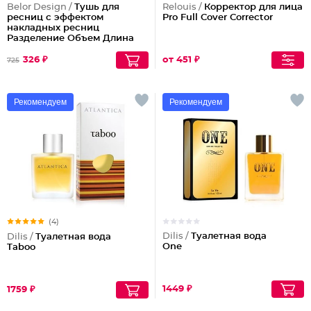
Belor Design /
Тушь для
Relouis /
Корректор для лица
ресниц с эффектом
Pro Full Cover Corrector
накладных ресниц
Разделение Объем Длина
Podium extreme
326 ₽
от 451 ₽
725
Рекомендуем
Рекомендуем
(4)
Dilis /
Туалетная вода
Dilis /
Туалетная вода
One
Taboo
1449 ₽
1759 ₽