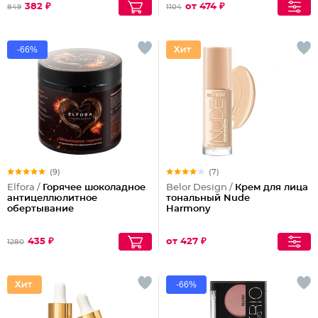
382 ₽
от 474 ₽
849
1104
-66%
(9)
(7)
Elfora /
Горячее шоколадное
Belor Design /
Крем для лица
антицеллюлитное
тональный Nude
обертывание
Harmony
435 ₽
от 427 ₽
1280
-66%