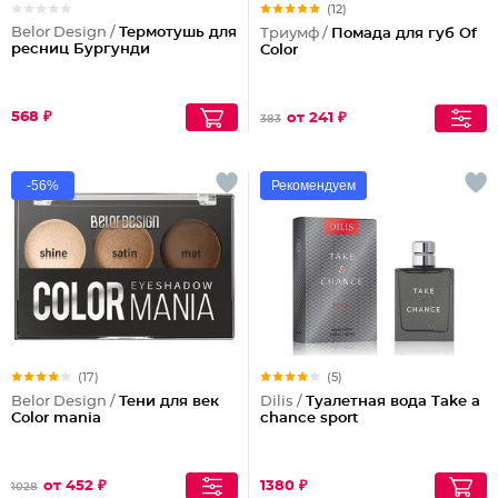
(12)
Belor Design /
Термотушь для
Триумф /
Помада для губ Of
ресниц Бургунди
Color
568 ₽
от 241 ₽
383
-56%
Рекомендуем
(17)
(5)
Belor Design /
Тени для век
Dilis /
Туалетная вода Take a
Color mania
chance sport
от 452 ₽
1380 ₽
1028