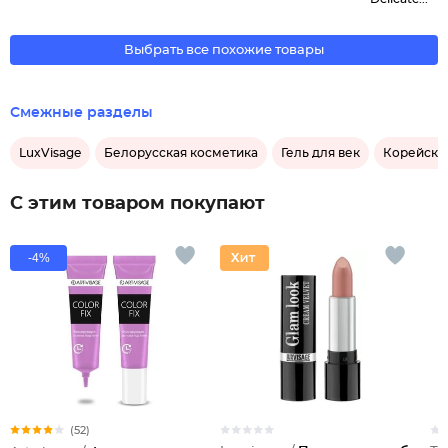
Выбрать все похожие товары
Смежные разделы
LuxVisage
Белорусская косметика
Гель для век
Корейска
С этим товаром покупают
-4%
(52)