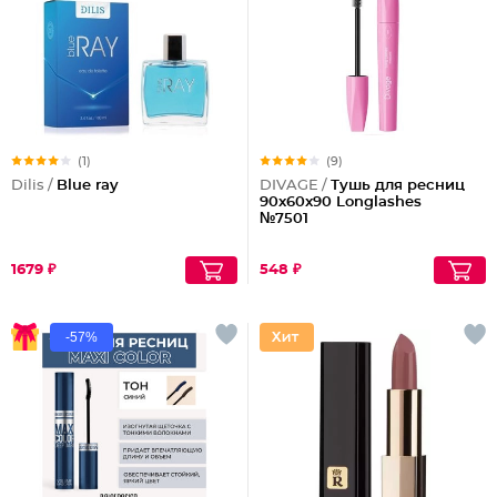
(1)
(9)
Dilis /
Blue ray
DIVAGE /
Тушь для ресниц
90x60x90 Longlashes
№7501
1679 ₽
548 ₽
-57%