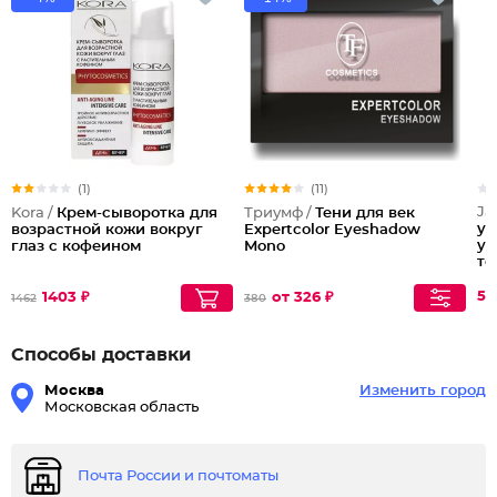
(1)
(11)
Ja
Kora /
Крем-сыворотка для
Триумф /
Тени для век
ун
возрастной кожи вокруг
Expertcolor Eyeshadow
ув
глаз с кофеином
Mono
те
мо
Ey
54
1403 ₽
от 326 ₽
1462
380
Способы доставки
Москва
Изменить город
Московская область
Почта России и почтоматы