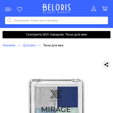
Распродажа
Акции
Новинки
Хит продаж
Все бренды
0-9
A
B
C
D
E
F
G
H
I
J
K
L
M
N
O
P
Q
R
S
T
U
V
W
Y
Z
А
Б
В
Д
З
И
М
О
К
Л
Н
П
Р
С
Т
У
Ф
Ч
Смотреть 500 товаров: Тени для век
Макияж
Для век
Тени для век