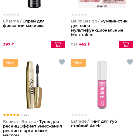
Charme /
Спрей для
Belor Design /
Румяна-стик
фиксации макияжа
для лица
мультифункциональные
Multitalent
397 ₽
462 ₽
1128
(127)
Estrade /
Тинт для губ
Белита - Витекс /
Тушь для
стойкий Adele
ресниц Эффект умножения
ресниц с аргановым
маслом