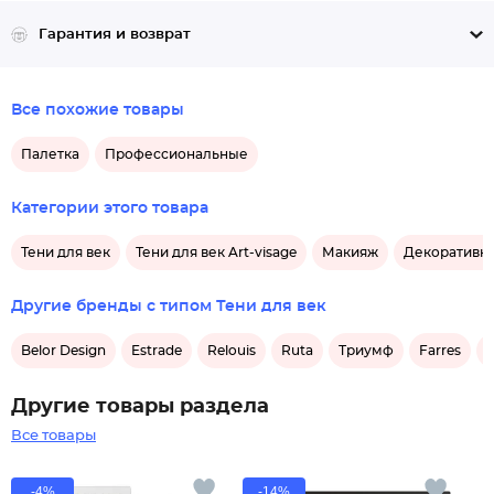
Гарантия и возврат
Все похожие товары
Палетка
Профессиональные
Категории этого товара
Тени для век
Тени для век Art-visage
Макияж
Декоративна
Другие бренды с типом Тени для век
Belor Design
Estrade
Relouis
Ruta
Триумф
Farres
L
Другие товары раздела
Все товары
-4%
-14%