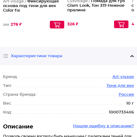
Luxvisage /
Помада для губ
Тр
Art-visage /
Фиксирующая
Glam Look, Тон 319 Нежное
со
основа под тени для век
пралине
от
Color fix
326 ₽
44
276 ₽
288
Характеристики товара
Бренд:
Art-visage
Тип:
Тени для век
Страна бренда:
Россия
Вес:
10 г
Код:
1000733406
Описание
Нашли ошибку в описании?
Позволь своему взгляду быть манящим с палетками теней для