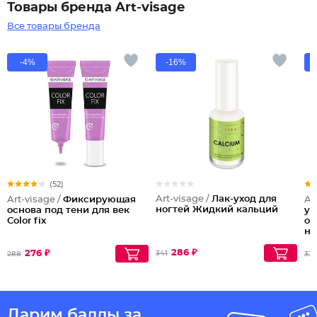
Товары бренда Art-visage
Все товары бренда
-4%
-16%
(52)
Art-visage /
Лак-уход для
Art-visage /
Фиксирующая
Ar
ногтей Жидкий кальций
основа под тени для век
ук
Color fix
ос
но
286 ₽
276 ₽
341
288
339
Дарим баллы за