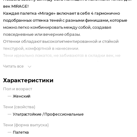
век MIRAGE!
Каждая палетка «Mirage» включает в себя 4 гармонично
подобранных оттенка теней с разными финишами, которые
можно легко комбинировать между собой, создавая
повседневные или вечерние образы.
Оттенки обладают высокопигментированной и стойкой
текстурой, комфортной в нанесении.
Тени идеально ложатся, не забиваются в складки век, не
осыпаются в течение дня и подходят для профессионального
Читать все
макияжа.
Vegan-формула не содержит компоненты животного
Характеристики
происхождения.
Пол и возраст
Женский
Тени (свойства)
Ультрастойкие /
Профессиональные
Тени (форма выпуска)
Палетка