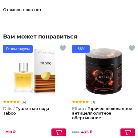
Отзывов пока нет
Вам может понравиться
Рекомендуем
-66%
(4)
(9)
Dilis /
Туалетная вода
Elfora /
Горячее шоколадное
Taboo
антицеллюлитное
обертывание
1759 ₽
435 ₽
1280