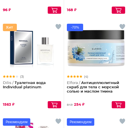
96 ₽
168 ₽
-70%
(3)
(4)
Dilis /
Туалетная вода
Elfora /
Антицеллюлитный
Individual platinum
скраб для тела с морской
солью и маслом тмина
1563 ₽
254 ₽
849
Рекомендуем
Рекомендуем