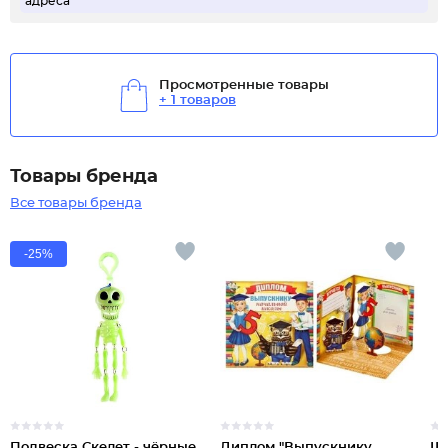
адреса
Просмотренные товары
+ 1 товаров
Товары бренда
Все товары бренда
-25%
Подвеска Скелет - чёрные
Диплом "Выпускнику
Ша