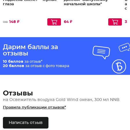
глаза
начальной школы"
ап
ст
148 ₽
64 ₽
35
198
Дарим баллы за
отзывы
10 баллов
за отзыв*
20 баллов
за отзыв с фото товара
Отзывы
на Освежитель воздуха Gold Wind океан, 300 мл NNB
Правила публикации отзывов*
Написать отзыв