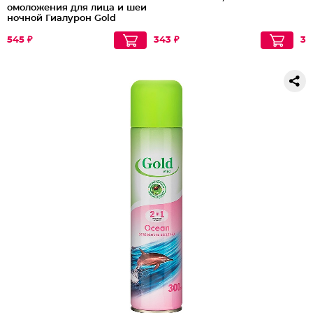
омоложения для лица и шеи
ночной Гиалурон Gold
60+
545 ₽
343 ₽
30