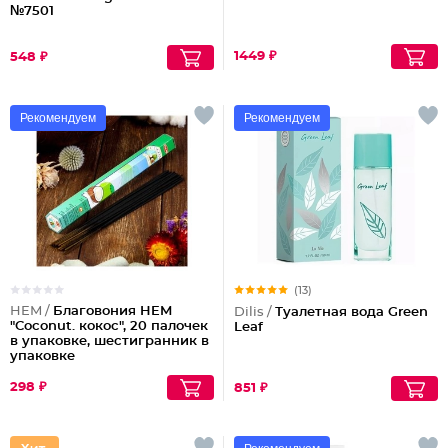
№7501
1449 ₽
548 ₽
Рекомендуем
Рекомендуем
(13)
HEM /
Благовония HEM
Dilis /
Туалетная вода Green
"Coconut. кокос", 20 палочек
Leaf
в упаковке, шестигранник в
упаковке
298 ₽
851 ₽