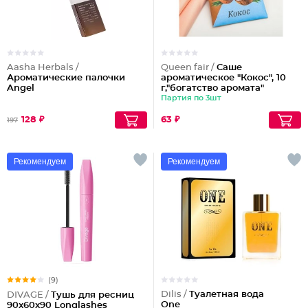
Aasha Herbals /
Queen fair /
Саше
Ароматические палочки
ароматическое "Кокос", 10
Angel
г,"богатство аромата"
Партия по 3шт
128 ₽
63 ₽
197
Рекомендуем
Рекомендуем
(9)
Dilis /
Туалетная вода
DIVAGE /
Тушь для ресниц
One
90x60x90 Longlashes