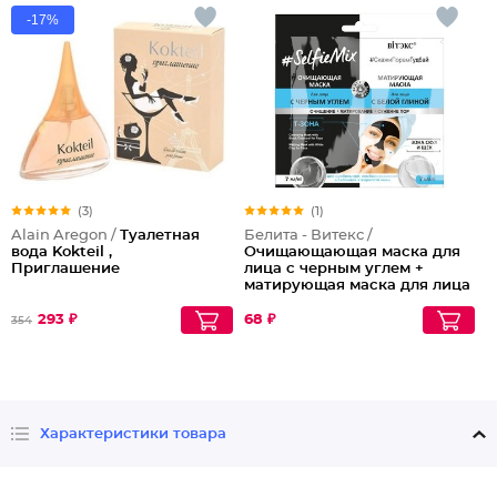
-17%
(3)
(1)
Alain Aregon /
Туалетная
Белита - Витекс /
вода Kokteil ,
Очищающающая маска для
Приглашение
лица с черным углем +
матирующая маска для лица
с белой глиной Selfiemix
293 ₽
68 ₽
354
Характеристики товара