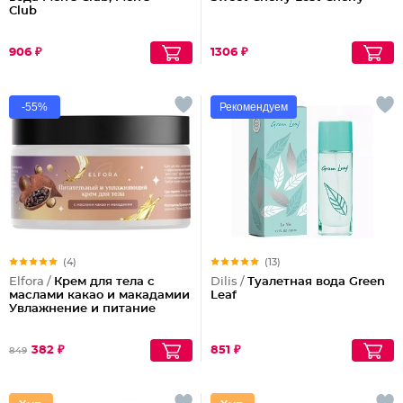
Club
906 ₽
1306 ₽
-55%
Рекомендуем
(4)
(13)
Elfora /
Крем для тела с
Dilis /
Туалетная вода Green
маслами какао и макадамии
Leaf
Увлажнение и питание
382 ₽
851 ₽
849