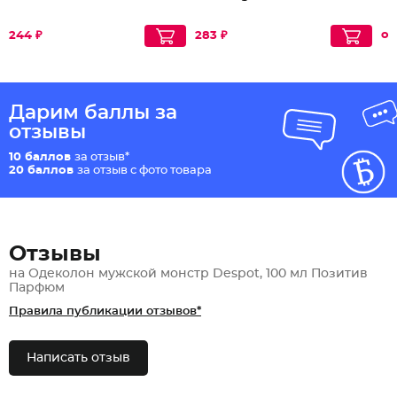
от
244 ₽
283 ₽
Дарим баллы за
отзывы
10 баллов
за отзыв*
20 баллов
за отзыв с фото товара
Отзывы
на Одеколон мужской монстр Despot, 100 мл Позитив
Парфюм
Правила публикации отзывов*
Написать отзыв