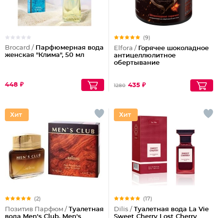
(9)
Brocard /
Парфюмерная вода
Elfora /
Горячее шоколадное
женская "Клима", 50 мл
антицеллюлитное
обертывание
448 ₽
435 ₽
1280
(2)
(17)
Позитив Парфюм /
Туалетная
Dilis /
Туалетная вода La Vie
вода Men's Club, Men's
Sweet Cherry Lost Cherry