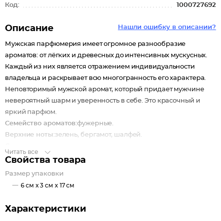
Код:
1000727692
Описание
Нашли ошибку в описании?
Мужская парфюмерия имеет огромное разнообразие
ароматов: от лёгких и древесных до интенсивных мускусных.
Каждый из них является отражением индивидуальности
владельца и раскрывает всю многогранность его характера.
Неповторимый мужской аромат, который придает мужчине
невероятный шарм и уверенность в себе. Это красочный и
яркий парфюм.
Семейство ароматов:
фужерные.
Верхние ноты:
зелень, бергамот, шалфей.
Cредние ноты:
лаванда, можжевельник, артемизия, тимьян.
Читать все
Базовые ноты:
пачули, мох, кедр.
Свойства товара
Размер упаковки
6 см x 3 см x 17 см
Характеристики