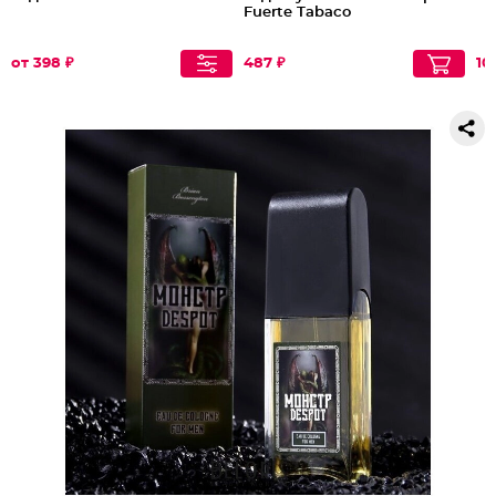
Fuerte Tabaco
от 398 ₽
487 ₽
10