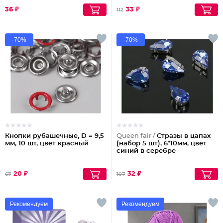
36 ₽
33 ₽
112
-70%
-70%
Кнопки рубашечные, D = 9,5
Queen fair /
Стразы в цапах
мм, 10 шт, цвет красный
(набор 5 шт), 6*10мм, цвет
синий в серебре
20 ₽
32 ₽
67
107
Рекомендуем
Рекомендуем