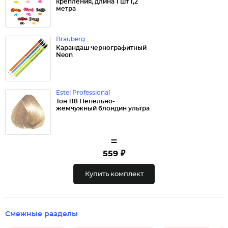
крепления, длина 1 шт 1,2
метра
Brauberg
Карандаш чернографитный
Neon
Estel Professional
Тон 118 Пепельно-
жемчужный блондин ультра
=
559 ₽
Купить комплект
Смежные разделы