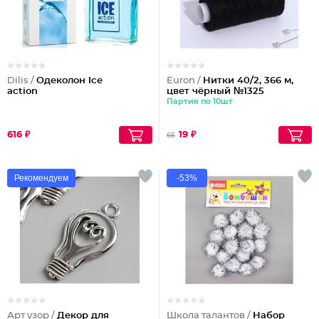
Dilis /
Одеколон Ice
Euron /
Нитки 40/2, 366 м,
action
цвет чёрный №1325
Партия по 10шт
616 ₽
19 ₽
65
Рекомендуем
-53%
Арт узор /
Декор для
Школа талантов /
Набор