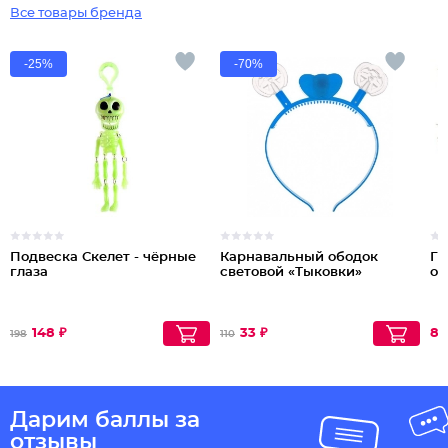
Все товары бренда
-25%
-70%
Подвеска Скелет - чёрные
Карнавальный ободок
Ги
глаза
световой «Тыковки»
об
148 ₽
33 ₽
80
198
110
Дарим баллы за
отзывы