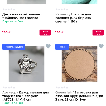
Декоративный элемент
Камтекс /
Шерсть для
"Чайник", цвет золото
валяния (023 бирюза
Партия по 5шт
светлая), 50 г
130 ₽
158 ₽
Рекомендуем
-70%
Арт узор /
Декор металл для
Queen fair /
Заготовка для
творчества "Телефон"
вязания Круг, донышко ХДФ
(А5728) 1,4х1,4 см
3 мм, 25 см, D=9мм
Партия по 5шт