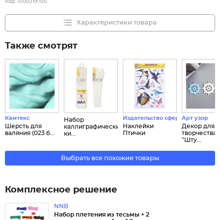
Код:
1000319700
Характеристики товара
Также смотрят
Камтекс
Издательство сфера
Арт узор
Набор
Шерсть для
Наклейки
Декор для
каллиграфических
валяния (023 б...
Птички
творчества
ки...
"Шту...
Выбрать все похожие товары
Комплексное решение
NNB
Набор плетения из тесьмы + 2