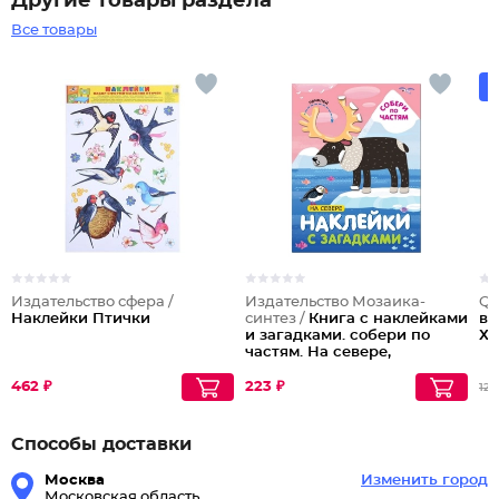
Другие товары раздела
Все товары
Издательство сфера /
Издательство Мозаика-
Qu
Наклейки Птички
синтез /
Книга с наклейками
вя
и загадками. собери по
ХД
частям. На севере,
мс11446
462 ₽
223 ₽
123
Способы доставки
Москва
Изменить город
Московская область