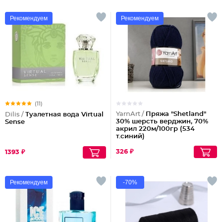
Рекомендуем
Рекомендуем
(11)
YarnArt /
Пряжа "Shetland"
Dilis /
Туалетная вода Virtual
30% шерсть верджин, 70%
Sense
акрил 220м/100гр (534
т.синий)
326 ₽
1393 ₽
Рекомендуем
-70%