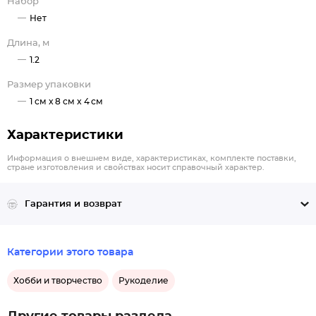
Набор
Нет
Длина, м
1.2
Размер упаковки
1 см x 8 см x 4 см
Характеристики
Информация о внешнем виде, характеристиках, комплекте поставки,
стране изготовления и свойствах носит справочный характер.
Гарантия и возврат
Категории этого товара
Хобби и творчество
Рукоделие