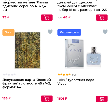
творчества металл "Лампа
деталей для декора
эдисона" серебро 4,6х2,4
"Бомбошки с блеском"
см
набор 18 шт., размер 1 шт: 2,5
Партия по 3шт
см, цвет белое серебро
73 ₽
48 ₽
104
Рекомендуем
(4)
Декупажная карта "Золотой
Dilis /
Туалетная вода
фрактал" плотность 45 г/м2,
Vivat
формат А4
135 ₽
1601 ₽