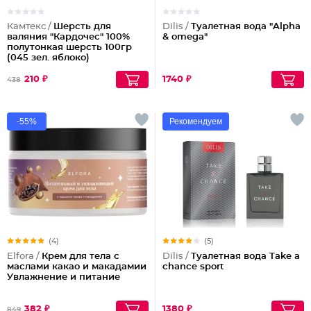
Камтекс /
Шерсть для
Dilis /
Туалетная вода "Alpha
валяния "Кардочес" 100%
& omega"
полутонкая шерсть 100гр
(045 зел. яблоко)
210 ₽
1740 ₽
438
-55%
Рекомендуем
(4)
(5)
Elfora /
Крем для тела с
Dilis /
Туалетная вода Take a
маслами какао и макадамии
chance sport
Увлажнение и питание
382 ₽
1380 ₽
849