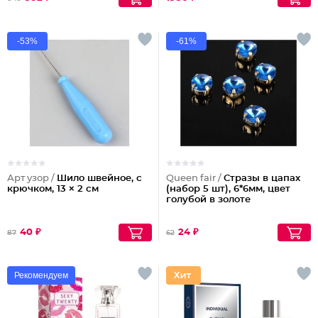
-53%
-61%
Арт узор /
Шило швейное, с
Queen fair /
Стразы в цапах
крючком, 13 × 2 см
(набор 5 шт), 6*6мм, цвет
голубой в золоте
40 ₽
24 ₽
87
62
Рекомендуем