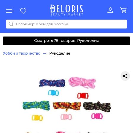
Распродажа
Акции
Новинки
Хит продаж
Все бренды
0-9
A
B
C
D
E
F
G
H
I
J
K
L
M
N
O
P
Q
R
S
T
U
V
W
Y
Z
А
Б
В
Д
З
И
М
О
К
Л
Н
П
Р
С
Т
У
Ф
Ч
Смотреть 75 товаров: Рукоделие
Хобби и творчество
Рукоделие