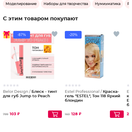
Моделирование
Наборы для творчества
Нумизматика
Ри
С этим товаром покупают
-87%
-20%
Belor Design /
Блеск - тинт
Estel Professional /
Краска-
Es
для губ Jump to Peach
гель "ESTEL", Тон 118 Яркий
кр
блондин
Es
бл
же
103 ₽
128 ₽
27
799
160