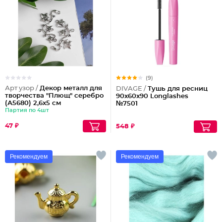
(9)
Арт узор /
Декор металл для
DIVAGE /
Тушь для ресниц
творчества "Плющ" серебро
90x60x90 Longlashes
(А5680) 2,6х5 см
№7501
Партия по 4шт
47 ₽
548 ₽
Рекомендуем
Рекомендуем