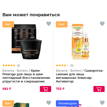
Вам может понравиться
(2)
(5)
Белита - Витекс /
Крем-
Белита - Витекс /
Сыворотка-
Prestige для лица и шеи
сияние для лица
пептидный Восстановление
витаминная Эликсир-
упругости и сокращение
Активатор
морщин (ночной)
582 ₽
753 ₽
Рекомендуем