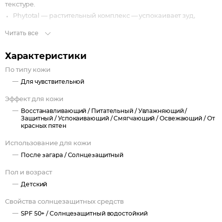
текстуре.
Phytotal — растительный комплекс — успокаивает зуд,
уменьшает покраснение и пощипывание, усиливает
Читать все
сопротивляемость кожи к солнечному воздействию.
Масла облепихи и жожоба смягчают кожу, увлажняют ее и
Характеристики
восстанавливают, обеспечивая естественную защиту от
По типу кожи
солнечного воздействия во время принятия солнечных
Для чувствительной
ванн.
Эффект для кожи
Восстанавливающий /
Питательный /
Увлажняющий /
Защитный /
Успокаивающий /
Смягчающий /
Освежающий /
От
красных пятен
Использование для кожи
После загара /
Солнцезащитный
Пол и возраст
Детский
Свойства солнцезащитных средств
SPF 50+ /
Солнцезащитный водостойкий