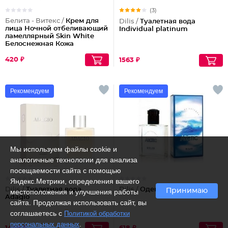
(3)
Белита - Витекс /
Крем для
Dilis /
Туалетная вода
лица Ночной отбеливающий
Individual platinum
ламеллярный Skin White
Белоснежная Кожа
420 ₽
1563 ₽
Рекомендуем
Рекомендуем
Мы используем файлы cookie и
аналогичные технологии для анализа
посещаемости сайта с помощью
Яндекс.Метрики, определения вашего
Dilis /
Туалетная вода
Dilis /
Одеколон Арктик
Принимаю
местоположения и улучшения работы
Adagio
сайта. Продолжая использовать сайт, вы
соглашаетесь с
Политикой обработки
.
персональных данных