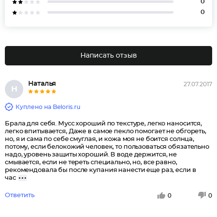
0
0
Написать отзыв
Наталья
27.07.2017
Н
Куплено на Beloris.ru
Брала для себя. Мусс хороший по текстуре, легко наносится,
легко впитывается, Даже в самое пекло помогает не обгореть,
но, я и сама по себе смуглая, и кожа моя не боится солнца,
потому, если белокожий человек, то пользоваться обязательно
надо, уровень защиты хороший. В воде держится, не
смывается, если не тереть специально, но, все равно,
рекомендовала бы после купания нанести еще раз, если в
час
Ответить
0
0