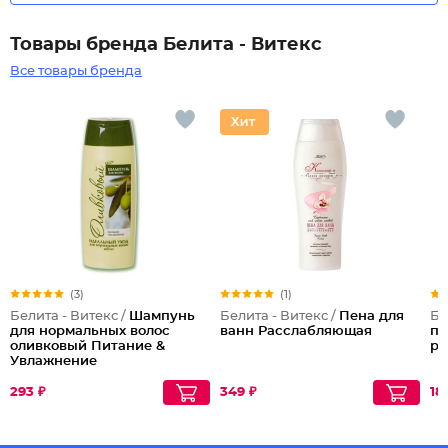
Товары бренда Белита - Витекс
Все товары бренда
(3)
(1)
Белита - Витекс /
Шампунь
Белита - Витекс /
Пена для
Бе
для нормальных волос
ванн Расслабляющая
пр
оливковый Питание &
ро
Увлажнение
293 ₽
349 ₽
18