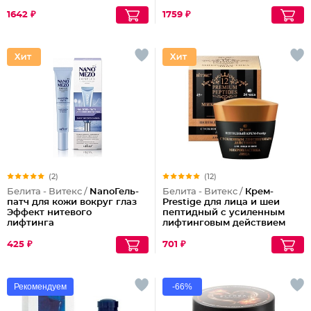
1642 ₽
1759 ₽
(2)
(12)
Белита - Витекс /
NanoГель-
Белита - Витекс /
Крем-
патч для кожи вокруг глаз
Prestige для лица и шеи
Эффект нитевого
пептидный с усиленным
лифтинга
лифтинговым действием
24ч.
425 ₽
701 ₽
Рекомендуем
-66%