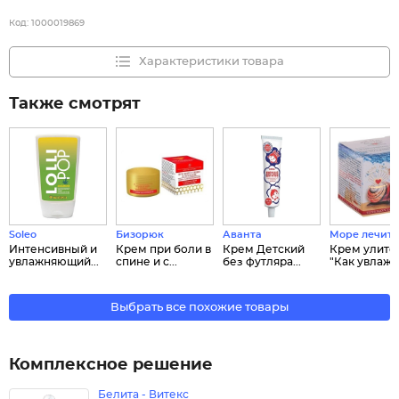
Код:
1000019869
Характеристики товара
Также смотрят
Soleo
Бизорюк
Аванта
Море лечит
Интенсивный и
Крем при боли в
Крем Детский
Крем улито
увлажняющий...
спине и с...
без футляра...
"Как увлаж..
Выбрать все похожие товары
Комплексное решение
Белита - Витекс