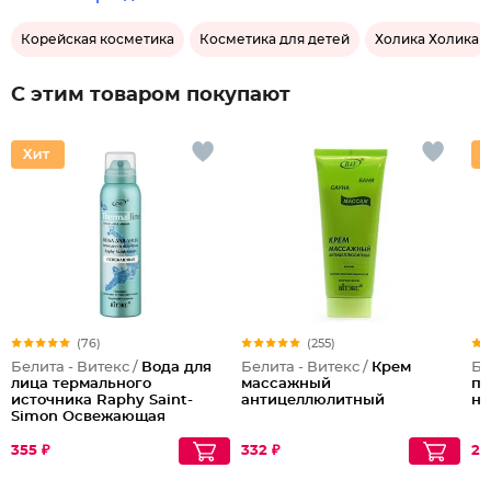
Корейская косметика
Косметика для детей
Холика Холика
С этим товаром покупают
(76)
(255)
Белита - Витекс /
Вода для
Белита - Витекс /
Крем
Бе
лица термального
массажный
пр
источника Raphy Saint-
антицеллюлитный
не
Simon Освежающая
355 ₽
332 ₽
29