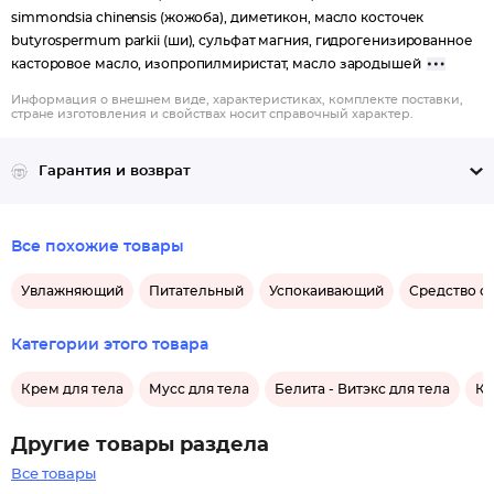
simmondsia chinensis (жожоба), диметикон, масло косточек
butyrospermum parkii (ши), сульфат магния, гидрогенизированное
касторовое масло, изопропилмиристат, масло зародышей
Информация о внешнем виде, характеристиках, комплекте поставки,
стране изготовления и свойствах носит справочный характер.
Гарантия и возврат
Все похожие товары
Увлажняющий
Питательный
Успокаивающий
Средство с
Категории этого товара
Крем для тела
Мусс для тела
Белита - Витэкс для тела
Кр
Другие товары раздела
Все товары