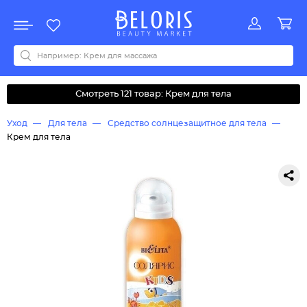
Распродажа
Акции
Новинки
Хит продаж
Все бренды
0-9
A
B
C
D
E
F
G
H
I
J
K
L
M
N
O
P
Q
R
S
T
U
V
W
Y
Z
А
Б
В
Д
З
И
М
О
К
Л
Н
П
Р
С
Т
У
Ф
Ч
Смотреть 121 товар: Крем для тела
Уход
Для тела
Средство солнцезащитное для тела
Крем для тела