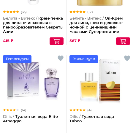
(33)
(17)
Белита - Витекс /
Крем-пенка
Белита - Витекс /
Oil-Крем
для лица очищающая с
для лица, шеи и декольте
пенообразователем Секреты
ночной с ценнейшими
Азии
маслами Суперпитание
Аргана и миндаль
415 ₽
567 ₽
Рекомендуем
Рекомендуем
(14)
(4)
Dilis /
Туалетная вода Elite
Dilis /
Туалетная вода
Arpeggio
Taboo