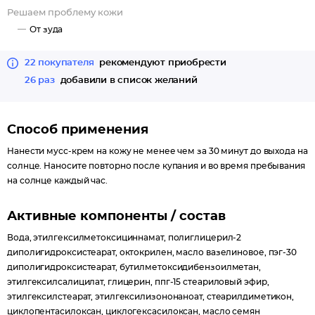
Решаем проблему кожи
От зуда
22 покупателя
рекомендуют приобрести
26 раз
добавили в список желаний
Способ применения
Нанести мусс-крем на кожу не менее чем за 30 минут до выхода на
солнце. Наносите повторно после купания и во время пребывания
на солнце каждый час.
Активные компоненты / состав
Вода, этилгексилметоксициннамат, полиглицерил-2
диполигидроксистеарат, октокрилен, масло вазелиновое, пэг-30
диполигидроксистеарат, бутилметоксидибензоилметан,
этилгексилсалицилат, глицерин, ппг-15 стеариловый эфир,
этилгексилстеарат, этилгексилизононаноат, стеарилдиметикон,
циклопентасилоксан, циклогексасилоксан, масло семян