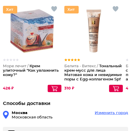
Море лечит /
Крем
Белита - Витекс /
Тональный
Би
улиточный "Как увлажнить
крем-мусс для лица
сп
кожу?"
Матовая кожа и невидимые
пч
поры с Egg-коллагеном Spf
ау
15, Тон 13 бежевый
426 ₽
310 ₽
46
Способы доставки
Москва
Изменить город
Московская область