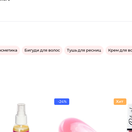
осметика
Бигуди для волос
Тушь для ресниц
Крем для в
-24%