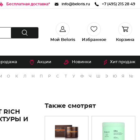
Бесплатная доставка*
info@beloris.ru
+7 (495) 215 28 49
Мой Beloris
Избранное
Корзина
продажа
Акции
Новинки
Хит продаж
М
О
К
Л
Н
П
Р
С
Т
У
Ф
Ч
Ш
Э
Ю
Я
№
Также смотрят
 RICH
КТУРЫ И