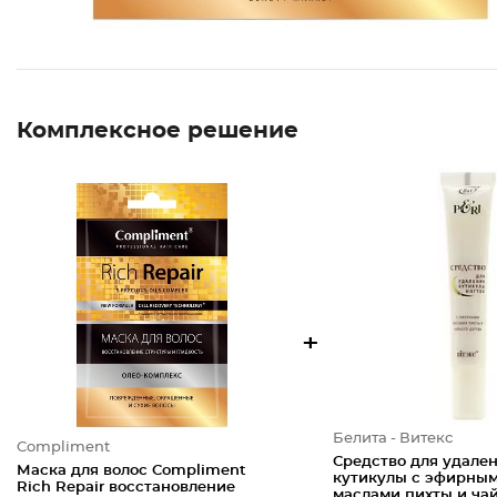
Комплексное решение
+
Белита - Витекс
Compliment
Средство для удале
Маска для волос Compliment
кутикулы с эфирны
Rich Repair восстановление
маслами пихты и ча