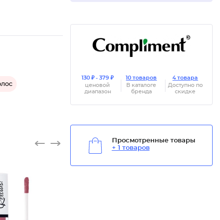
130 ₽ - 379 ₽
10 товаров
4 товара
олос
ценовой
В каталоге
Доступно по
диапазон
бренда
скидке
Просмотренные товары
+ 1 товаров