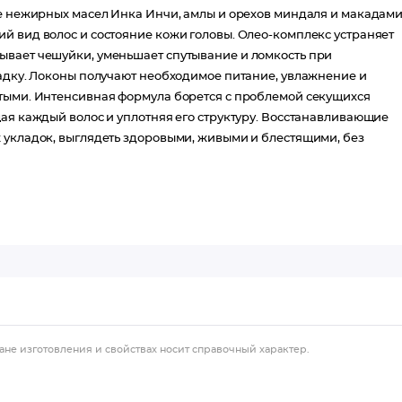
ве нежирных масел Инка Инчи, амлы и орехов миндаля и макадами
й вид волос и состояние кожи головы. Олео-комплекс устраняет
ывает чешуйки, уменьшает спутывание и ломкость при
ладку. Локоны получают необходимое питание, увлажнение и
стыми. Интенсивная формула борется с проблемой секущихся
щая каждый волос и уплотняя его структуру. Восстанавливающие
 укладок, выглядеть здоровыми, живыми и блестящими, без
ане изготовления и свойствах носит справочный характер.