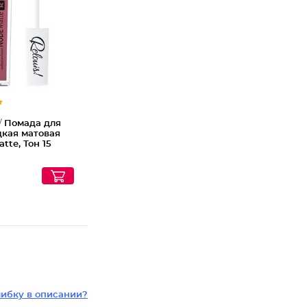
Помада
/
Помада для
дкая матовая
tte, Тон 15
ибку в описании?