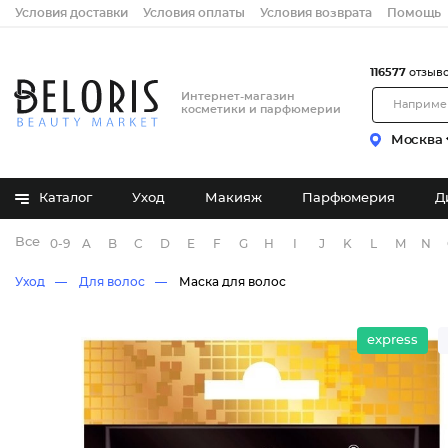
Условия доставки
Условия оплаты
Условия возврата
Помощь
116577
отзыв
Интернет-магазин
косметики и парфюмерии
Москва
Каталог
Уход
Макияж
Парфюмерия
Д
Все бренды
0-9
A
B
C
D
E
F
G
H
I
J
K
L
M
N
Уход
Для волос
Маска для волос
express