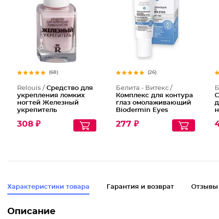
(68)
(26)
Relouis /
Средство для
Белита - Витекс /
Б
укрепления ломких
Комплекс для контура
С
ногтей Железный
глаз омолаживающий
д
укрепитель
Biodermin Eyes
н
Pharmacos
и
308 ₽
277 ₽
Характеристики товара
Гарантия и возврат
Отзывы
Описание