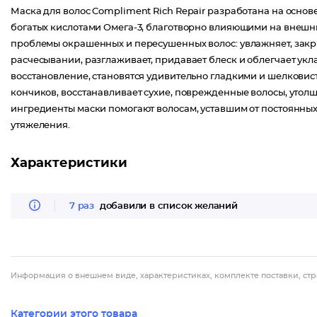
Маска для волос Compliment Rich Repair разработана на осно
богатых кислотами Омега-3, благотворно влияющими на внешни
проблемы окрашенных и пересушенных волос: увлажняет, закр
расчесывании, разглаживает, придавает блеск и облегчает ук
восстановление, становятся удивительно гладкими и шелкови
кончиков, восстанавливает сухие, поврежденные волосы, утол
ингредиенты маски помогают волосам, уставшим от постоянных
утяжеления.
Характеристики
7 раз
добавили в список желаний
Информация о внешнем виде, характеристиках, комплекте поставки, стр
Категории этого товара