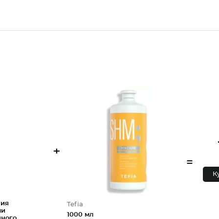
+
=
К
ния
Tefia
ми
1000 мл
йного