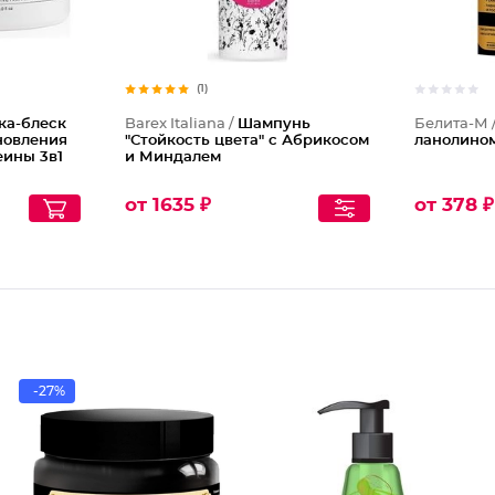
(1)
ка-блеск
Barex Italiana /
Шампунь
Белита-М 
новления
"Стойкость цвета" с Абрикосом
ланолином
еины 3в1
и Миндалем
от 1635 ₽
от 378 ₽
-27%