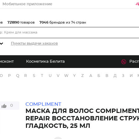
Мобильное приложение
ов
721890
товаров
7046
брендов из 74 стран
Пункты выдачи заказов
исконт
Косметика Белита
Рас
O
P
Q
R
S
T
U
V
W
Y
Z
А
Б
В
Д
З
И
COMPLIMENT
0
МАСКА ДЛЯ ВОЛОС COMPLIMENT
REPAIR ВОССТАНОВЛЕНИЕ СТРУ
ГЛАДКОСТЬ, 25 МЛ