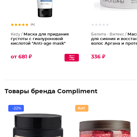
(4)
Kezy /
Маска для придания
Белита - Витекс /
Мас
густоты с гиалуроновой
для сияния и восста
кислотой "Anti-age mask"
волос Аргана и прот
от 681 ₽
336 ₽
Товары бренда Compliment
-22%