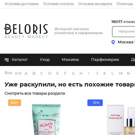
Условия доставки
Условия оплаты
Условия возврата
Помощь
116577
отзыв
Интернет-магазин
косметики и парфюмерии
Москва
Каталог
Уход
Макияж
Парфюмерия
Д
Все бренды
0-9
A
B
C
D
E
F
G
H
I
J
K
L
M
N
Уже раскупили, но есть похожие това
Смотреть все товары раздела
-15%