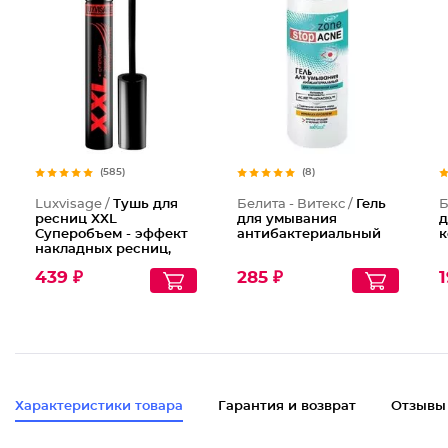
Тушь дл
(585)
(8)
Luxvisage /
Тушь для
Белита - Витекс /
Гель
Б
ресниц XXL
для умывания
д
Суперобъем - эффект
антибактериальный
к
накладных ресниц,
Тон Черный
439 ₽
285 ₽
1
Характеристики товара
Гарантия и возврат
Отзывы