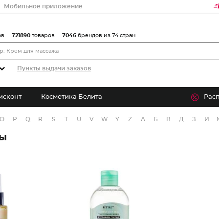
Мобильное приложение
ов
721890
товаров
7046
брендов из 74 стран
Пункты выдачи заказов
исконт
Косметика Белита
Рас
O
P
Q
R
S
T
U
V
W
Y
Z
А
Б
В
Д
З
И
ры