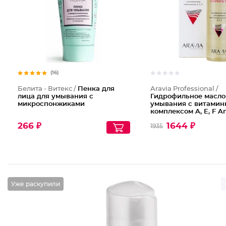
(16)
Белита - Витекс /
Пенка для
Aravia Professional /
лица для умывания с
Гидрофильное масло
микроспонжиками
умывания с витами
комплексом A, E, F A
Cleansing Oil
266 ₽
1644 ₽
1935
Уже раскупили