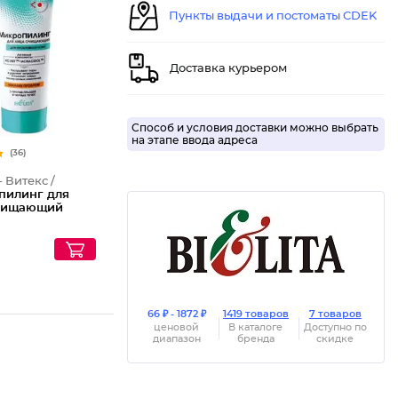
Пункты выдачи и постоматы CDEK
Доставка курьером
Способ и условия доставки можно выбрать
на этапе ввода адреса
(36)
- Витекс /
пилинг для
чищающий
66 ₽ - 1872 ₽
1419 товаров
7 товаров
ценовой
В каталоге
Доступно по
диапазон
бренда
скидке