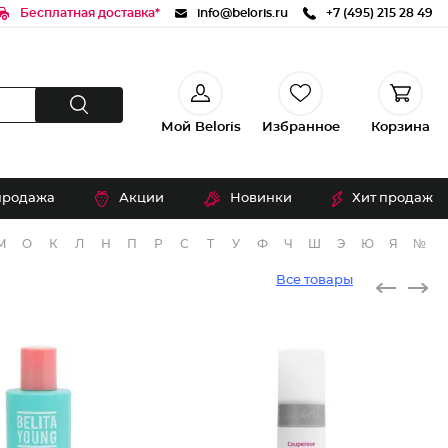
Бесплатная доставка*
info@beloris.ru
+7 (495) 215 28 49
Мой Beloris
Избранное
Корзина
продажа
Акции
Новинки
Хит продаж
М
О
К
Л
Н
П
Р
С
Т
У
Ф
Ч
Ш
Э
Ю
Я
№
Все товары