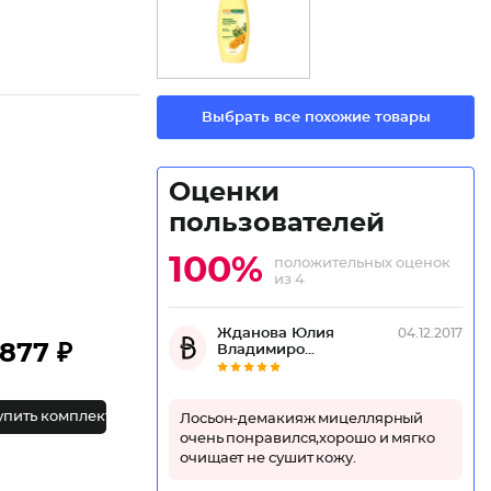
Выбрать все похожие товары
Оценки
пользователей
100%
положительных оценок
из 4
Жданова Юлия
04.12.2017
877 ₽
Владимиро...
упить комплект
Лосьон-демакияж мицеллярный
очень понравился,хорошо и мягко
очищает не сушит кожу.