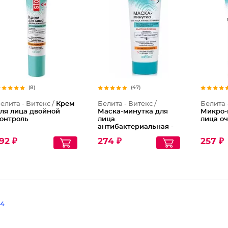
(8)
(47)
елита - Витекс /
Крем
Белита - Витекс /
Белита 
ля лица двойной
Маска-минутка для
Микро-
онтроль
лица
лица о
антибактериальная -
глубокое очищение
92 ₽
274 ₽
257 ₽
4