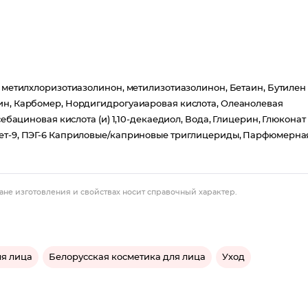
, метилхлоризотиазолинон, метилизотиазолинон, Бетаин, Бутилен
рин, Карбомер, Нордигидрогуаиаровая кислота, Олеанолевая
себациновая кислота (и) 1,10-декаедиол, Вода, Глицерин, Глюконат
цет-9, ПЭГ-6 Каприловые/каприновые триглицериды, Парфюмерна
ане изготовления и свойствах носит справочный характер.
ля лица
Белорусская косметика для лица
Уход