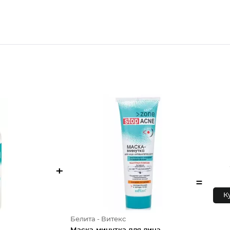
+
=
К
Белита - Витекс