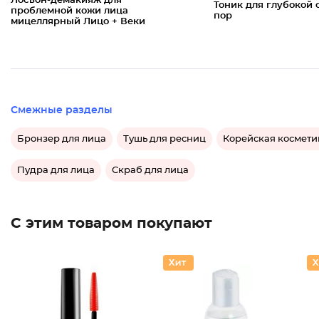
Лосьон-демакияж для
Тоник для глубокой 
проблемной кожи лица
пор
мицеллярный Лицо + Веки
Смежные разделы
Бронзер для лица
Тушь для ресниц
Корейская космети
Пудра для лица
Скраб для лица
С этим товаром покупают