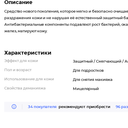
Описание
Средство нового поколения, которое мягко и безопасно очищае
раздражения кожи и не нарушая её естественный защитный барь
Антибактериальные компоненты подавляют рост бактерий, ока
желез, матируют кожу.
Характеристики
Эффект для кожи
Защитный /
Смягчающий /
А
Пол и возраст
Для подростков
Использование для кожи
Для снятия макияжа
Свойства демакияжа
Мицелярный
34 покупателя
рекомендуют приобрести
96 раз