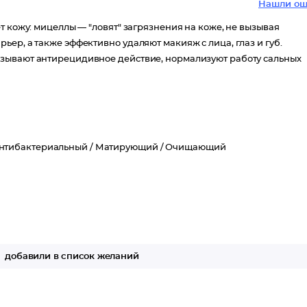
Нашли ош
т кожу: мицеллы — "ловят" загрязнения на коже, не вызывая
ер, а также эффективно удаляют макияж с лица, глаз и губ.
зывают антирецидивное действие, нормализуют работу сальных
нтибактериальный /
Матирующий /
Очищающий
добавили в список желаний