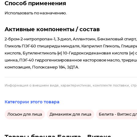
Способ применения
Использовать по назначению.
Активные компоненты / состав
2-бром-2-нитропропан-1, 3-диол, Аллантоин, Бензиловый спирт
Гликоль ПЭГ-60 глицериды миндаля, Каприлил Гликоль, Глице
кислота, Бутиленгликоль (и) 10-Гидроксидекановая кислота (и) 
цинка, ПЭГ-40 гидрогенизированное касторовое масло, триде
композиция, Полоксамер 184, ЭДТА.
Информация о внешнем виде, характеристиках, комплекте поставки, стр
Категории этого товара
Лосьон для лица
Демакияж для лица
Белита - Витэкс д