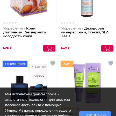
Море лечит /
Крем
Море лечит /
Дезодорант
улиточный Как вернуть
минеральный, стекло, SEA
молодость кожи
Heals
426 ₽
447 ₽
Рекомендуем
Мы используем файлы cookie и
аналогичные технологии для анализа
посещаемости сайта с помощью
(3)
(2)
Яндекс.Метрики, определения вашего
Dilis /
Туалетная вода
Белита - Витекс /
Сыворотка-
Принимаю
местоположения и улучшения работы