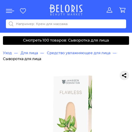
Распродажа
Акции
Новинки
Хит продаж
Все бренды
0-9
A
B
C
D
E
F
G
H
I
J
K
L
M
N
O
P
Q
R
S
T
U
V
W
Y
Z
А
Б
В
Д
З
И
М
О
К
Л
Н
П
Р
С
Т
У
Ф
Ч
Смотреть 100 товаров: Сыворотка для лица
Уход
Для лица
Средство увлажняющее для лица
Сыворотка для лица