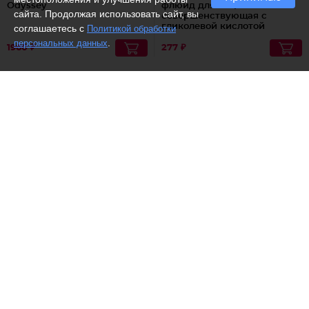
Odyssey
флюид для лица
сайта. Продолжая использовать сайт, вы
совершенствующая с
гликолевой кислотой
соглашаетесь с
Политикой обработки
.
персональных данных
1960 ₽
277 ₽
(17)
Бизорюк /
Омолаживающий
Белита - Витекс /
Oil-Крем
крем-лифтинг для лица с
для лица, шеи и декольте
пептидом змеиного яда и
ночной с ценнейшими
муцином улитки
маслами Суперпитание
Аргана и миндаль
594 ₽
567 ₽