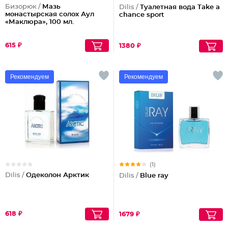
Бизорюк /
Мазь
Dilis /
Туалетная вода Take a
монастырская солох Аул
chance sport
«Маклюра», 100 мл.
615 ₽
1380 ₽
Рекомендуем
Рекомендуем
(1)
Dilis /
Одеколон Арктик
Dilis /
Blue ray
618 ₽
1679 ₽