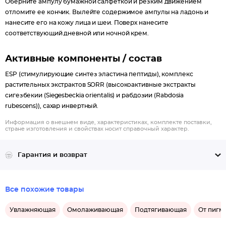
Оберните ампулу бумажной салфеткой и резким движением
отломите ее кончик. Вылейте содержимое ампулы на ладонь и
нанесите его на кожу лица и шеи. Поверх нанесите
соответствующий дневной или ночной крем.
Активные компоненты / состав
ESP (стимулирующие синтез эластина пептиды), комплекс
растительных экстрактов SORR (высокоактивные экстракты
сигезбекии (Siegesbeckia orientalis) и рабдозии (Rabdosia
rubescens)), сахар инвертный.
Информация о внешнем виде, характеристиках, комплекте поставки,
стране изготовления и свойствах носит справочный характер.
Гарантия и возврат
Все похожие товары
Увлажняющая
Омолаживающая
Подтягивающая
От пигм