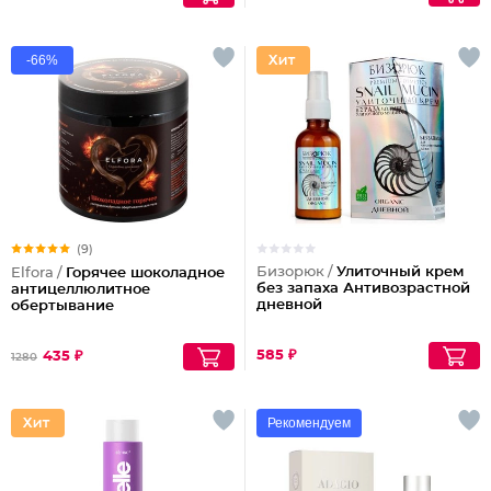
-66%
(9)
Бизорюк /
Улиточный крем
Elfora /
Горячее шоколадное
без запаха Антивозрастной
антицеллюлитное
дневной
обертывание
585 ₽
435 ₽
1280
Рекомендуем