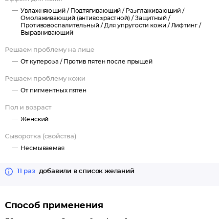
Увлажняющий /
Подтягивающий /
Разглаживающий /
Омолаживающий (антивозрастной) /
Защитный /
Противовоспалительный /
Для упругости кожи /
Лифтинг /
Выравнивающий
Решаем проблему на лице
От купероза /
Против пятен после прыщей
Решаем проблему кожи
От пигментных пятен
Пол и возраст
Женский
Сыворотка (свойства)
Несмываемая
11 раз
добавили в список желаний
Способ применения