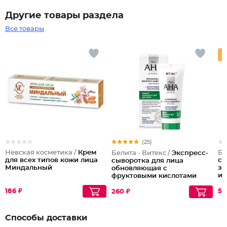
Другие товары раздела
Все товары
(25)
Невская косметика /
Крем
Бе
Белита - Витекс /
Экспресс-
для всех типов кожи лица
сы
сыворотка для лица
Миндальный
зо
обновляющая с
и 
фруктовыми кислотами
Skin aha clinic
186 ₽
57
260 ₽
Способы доставки