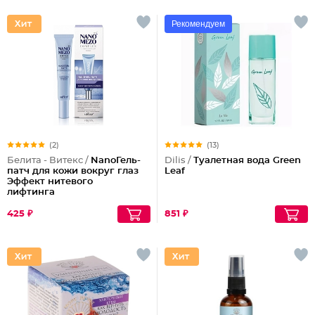
Рекомендуем
(2)
(13)
Белита - Витекс /
NanoГель-
Dilis /
Туалетная вода Green
патч для кожи вокруг глаз
Leaf
Эффект нитевого
лифтинга
425 ₽
851 ₽