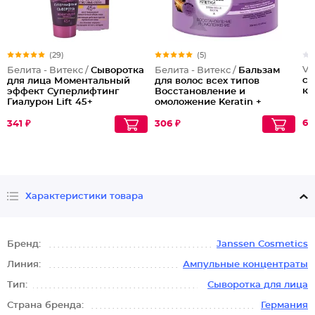
(29)
(5)
Vi
Белита - Витекс /
Сыворотка
Белита - Витекс /
Бальзам
су
для лица Моментальный
для волос всех типов
ко
эффект Суперлифтинг
Восстановление и
Гиалурон Lift 45+
омоложение Keratin +
Стволовые клетки
65
341 ₽
306 ₽
Характеристики товара
Бренд:
Janssen Cosmetics
Линия:
Ампульные концентраты
Тип:
Сыворотка для лица
Страна бренда:
Германия