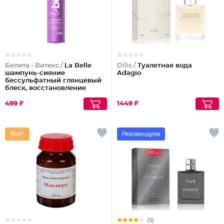
Белита - Витекс /
La Belle
Dilis /
Туалетная вода
шампунь-сияние
Adagio
бессульфатный глянцевый
блеск, восстановление
волос шелк+пептиды
499 ₽
1449 ₽
Рекомендуем
(5)