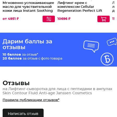
Мгновенно успокаивающее
Лифтинг-крем с
Ли
масло для чувствительной
комплексом Cellular
ли
кожи лица Instant Soothing
Regeneration Perfect Lift
де
Oil
Cream Аnti-age
Ce
от 4951 ₽
10696 ₽
111
Дарим баллы за
отзывы
10 баллов
за отзыв*
20 баллов
за отзыв с фото товара
Отзывы
на Лифтинг-сыворотка для лица с пептидами в ампулах
Skin Contour Fluid Anti-age Janssen Cosmetics
Правила публикации отзывов*
Написать отзыв