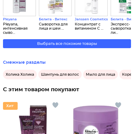
Pleyana
Белита - Витекс
Janssen Cosmetics
Белита - Вит
Pleyana,
Сыворотка для
Концентрат с
Экспресс-
интенсивная
лица и шеи ...
витамином С ...
сыворотка 
сыво...
ли...
Выбрать все похожие товары
Смежные разделы
Холика Холика
Шампунь для волос
Мыло для лица
Корей
С этим товаром покупают