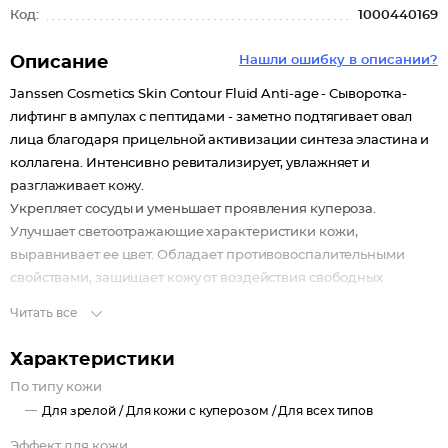
Код:
1000440169
Описание
Нашли ошибку в описании?
Janssen Cosmetics Skin Contour Fluid Anti-age - Сыворотка-
лифтинг в ампулах с пептидами - заметно подтягивает овал
лица благодаря прицельной активизации синтеза эластина и
коллагена. Интенсивно ревитализирует, увлажняет и
разглаживает кожу.
Укрепляет сосуды и уменьшает проявления купероза.
Улучшает светоотражающие характеристики кожи,
выравнивает ее цвет. Обладает противовоспалительными
свойствами, защищает кожу от воздействия свободных
радикалов.
Читать все
Помогает решить проблему нарушения пигментации,
возрастных пятен и покраснения кожи.
Характеристики
По типу кожи
Для зрелой /
Для кожи с куперозом /
Для всех типов
Эффект для кожи