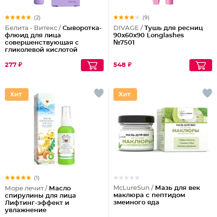
(2)
(9)
Белита - Витекс /
Сыворотка-
DIVAGE /
Тушь для ресниц
флюид для лица
90x60x90 Longlashes
совершенствующая с
№7501
гликолевой кислотой
277 ₽
548 ₽
(1)
McLureSun /
Мазь для век
Море лечит /
Масло
маклюра с пептидом
спирулины для лица
змеиного яда
Лифтинг-эффект и
увлажнение