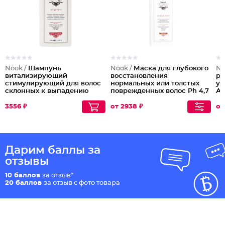
Nook /
Шампунь
Nook /
Маска для глубокого
No
витализирующий
восстановления
ра
стимулирующий для волос
нормальных или толстых
ув
склонных к выпадению
поврежденных волос Ph 4,7
Ар
Energizing Shampoo
Repair Damage
3556 ₽
от 2938 ₽
от
Дарим баллы за
отзывы
10 баллов
за отзыв*
20 баллов
за отзыв с фото товара