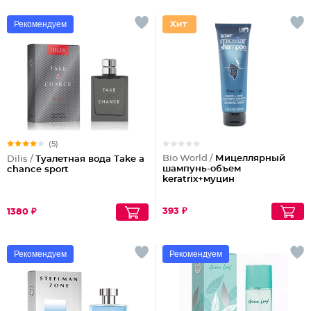
Рекомендуем
(5)
Bio World /
Мицеллярный
Dilis /
Туалетная вода Take a
шампунь-объем
chance sport
keratrix+муцин
393 ₽
1380 ₽
Рекомендуем
Рекомендуем