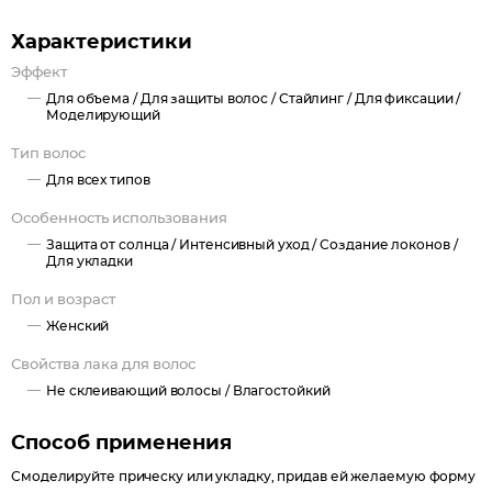
Характеристики
Эффект
Для объема /
Для защиты волос /
Стайлинг /
Для фиксации /
Моделирующий
Тип волос
Для всех типов
Особенность использования
Защита от солнца /
Интенсивный уход /
Создание локонов /
Для укладки
Пол и возраст
Женский
Свойства лака для волос
Не склеивающий волосы /
Влагостойкий
Способ применения
Смоделируйте прическу или укладку, придав ей желаемую форму