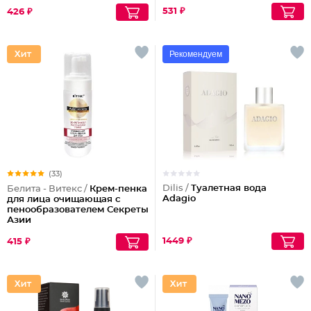
531 ₽
426 ₽
Рекомендуем
(33)
Dilis /
Туалетная вода
Белита - Витекс /
Крем-пенка
Adagio
для лица очищающая с
пенообразователем Секреты
Азии
1449 ₽
415 ₽