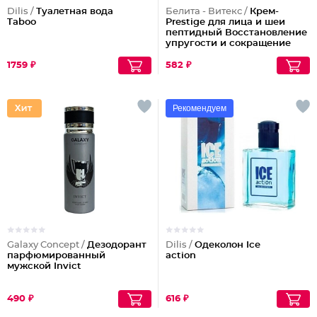
Dilis /
Туалетная вода
Белита - Витекс /
Крем-
Taboo
Prestige для лица и шеи
пептидный Восстановление
упругости и сокращение
морщин (ночной)
1759 ₽
582 ₽
Рекомендуем
Galaxy Concept /
Дезодорант
Dilis /
Одеколон Ice
парфюмированный
action
мужской Invict
490 ₽
616 ₽