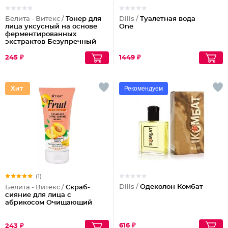
Белита - Витекс /
Тонер для
Dilis /
Туалетная вода
лица уксусный на основе
One
ферментированных
экстрактов Безупречный
тон
245 ₽
1449 ₽
Рекомендуем
(1)
Dilis /
Одеколон Комбат
Белита - Витекс /
Скраб-
сияние для лица с
абрикосом Очищающий
616 ₽
243 ₽