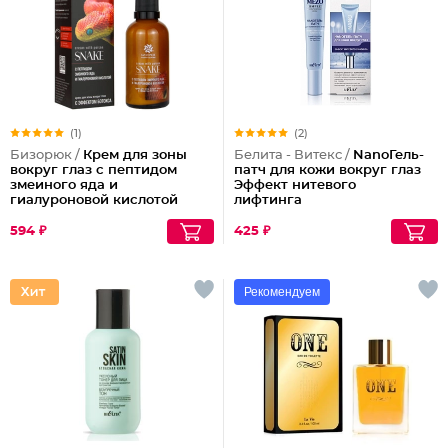
(1)
(2)
Бизорюк /
Крем для зоны
Белита - Витекс /
NanoГель-
вокруг глаз с пептидом
патч для кожи вокруг глаз
змеиного яда и
Эффект нитевого
гиалуроновой кислотой
лифтинга
594 ₽
425 ₽
Рекомендуем