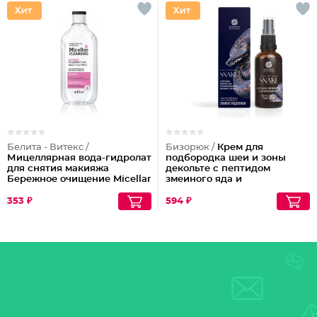
Белита - Витекс /
Бизорюк /
Крем для
Мицеллярная вода-гидролат
подбородка шеи и зоны
для снятия макияжа
декольте с пептидом
Бережное очищение Micellar
змеиного яда и
Cleansing
антиоксидантами
353 ₽
594 ₽