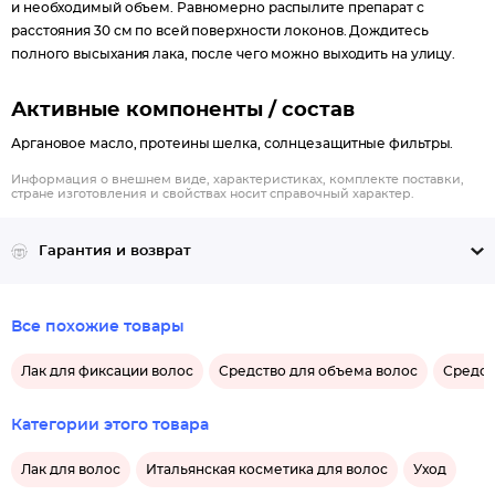
и необходимый объем. Равномерно распылите препарат с
расстояния 30 см по всей поверхности локонов. Дождитесь
полного высыхания лака, после чего можно выходить на улицу.
Активные компоненты / состав
Аргановое масло, протеины шелка, солнцезащитные фильтры.
Информация о внешнем виде, характеристиках, комплекте поставки,
стране изготовления и свойствах носит справочный характер.
Гарантия и возврат
Все похожие товары
Лак для фиксации волос
Средство для объема волос
Средст
Категории этого товара
Лак для волос
Итальянская косметика для волос
Уход