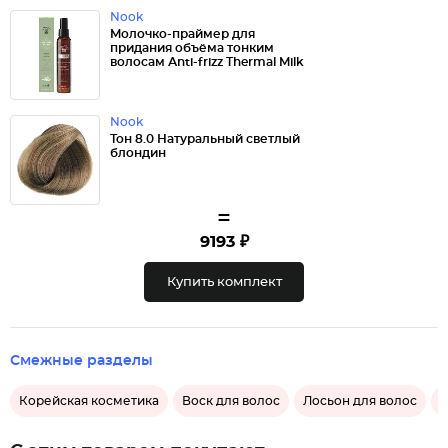
Nook
Mолочко-праймер для
придания объёма тонким
волосам Аnti-frizz Thermal Milk
Nook
Тон 8.0 Натуральный светлый
блондин
=
9193 ₽
Купить комплект
Смежные разделы
Корейская косметика
Воск для волос
Лосьон для волос
М