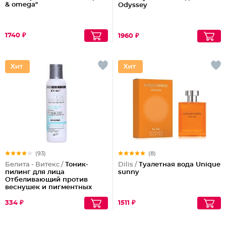
& omega"
Odyssey
1740 ₽
1960 ₽
(93)
(8)
Белита - Витекс /
Тоник-
Dilis /
Туалетная вода Unique
пилинг для лица
sunny
Отбеливающий против
веснушек и пигментных
пятен
334 ₽
1511 ₽