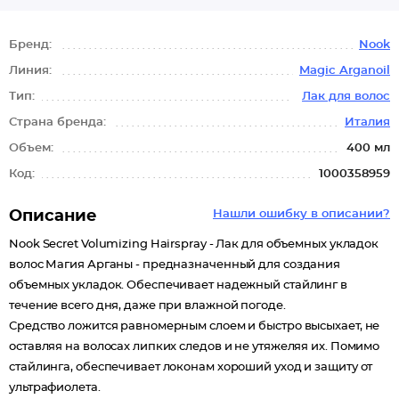
Бренд:
Nook
Линия:
Magic Arganoil
Тип:
Лак для волос
Страна бренда:
Италия
Объем:
400 мл
Код:
1000358959
Описание
Нашли ошибку в описании?
Nook Secret Volumizing Hairspray - Лак для объемных укладок
волос Магия Арганы - предназначенный для создания
объемных укладок. Обеспечивает надежный стайлинг в
течение всего дня, даже при влажной погоде.
Средство ложится равномерным слоем и быстро высыхает, не
оставляя на волосах липких следов и не утяжеляя их. Помимо
стайлинга, обеспечивает локонам хороший уход и защиту от
ультрафиолета.