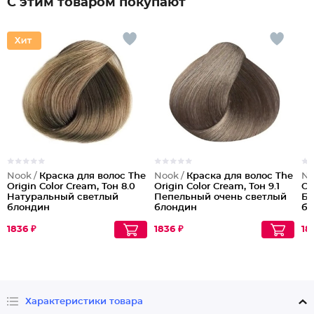
С этим товаром покупают
Nook /
Краска для волос The
Nook /
Краска для волос The
No
Origin Color Cream, Тон 8.0
Origin Color Cream, Тон 9.1
Or
Натуральный светлый
Пепельный очень светлый
Бе
блондин
блондин
бл
1836 ₽
1836 ₽
18
Характеристики товара