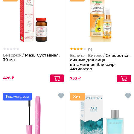
(5)
Бизорюк /
Мазь Суставная,
Белита - Витекс /
Сыворотка-
30 мл
сияние для лица
витаминная Эликсир-
Активатор
426 ₽
753 ₽
Рекомендуем