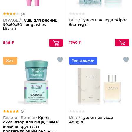
(9)
Dilis /
Туалетная вода "Alpha
DIVAGE /
Тушь для ресниц
& omega"
90x60x90 Longlashes
№7501
1740 ₽
548 ₽
Рекомендуем
(3)
Dilis /
Туалетная вода
Белита - Витекс /
Крем-
Adagio
скульптор для лица, шеи и
кожи вокруг глаз
подтягивающий 24 ч 45+