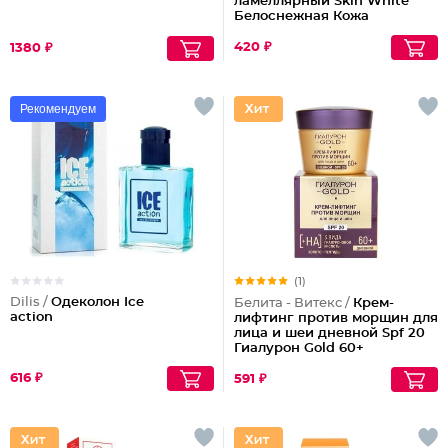
ламеллярный Skin White
Белоснежная Кожа
420 ₽
1380 ₽
Рекомендуем
(1)
Dilis /
Одеколон Ice
Белита - Витекс /
Крем-
action
лифтинг против морщин для
лица и шеи дневной Spf 20
Гиалурон Gold 60+
616 ₽
591 ₽