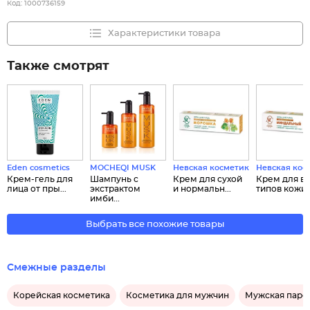
Код:
1000736159
Характеристики товара
Также смотрят
Eden cosmetics
MOCHEQI MUSK
Невская косметика
Невская кос
Крем-гель для
Шампунь с
Крем для сухой
Крем для вс
лица от пры...
экстрактом
и нормальн...
типов кожи .
имби...
Выбрать все похожие товары
Смежные разделы
Корейская косметика
Косметика для мужчин
Мужская пар