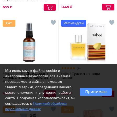
1449 ₽
655 ₽
Рекомендуем
(4)
Мы используем файлы cookie и
Море лечит /
Дезодорант
Dilis /
Туалетная вода
аналогичные технологии для анализа
минеральный, стекло, SEA
Taboo
посещаемости сайта с помощью
Heals
Яндекс.Метрики, определения вашего
Принимаю
местоположения и улучшения работы
447 ₽
1759 ₽
сайта. Продолжая использовать сайт, вы
соглашаетесь с
Политикой обработки
.
персональных данных