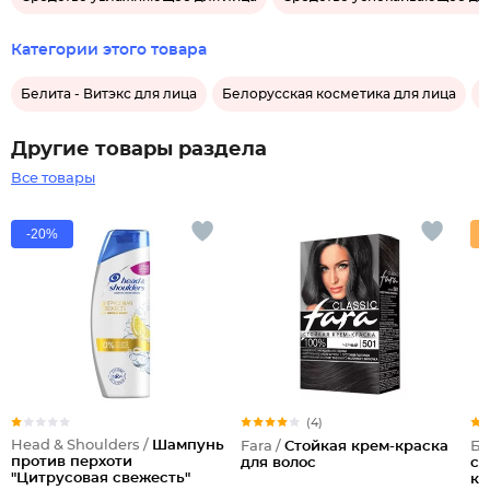
Категории этого товара
Белита - Витэкс для лица
Белорусская косметика для лица
У
Другие товары раздела
Все товары
-20%
(4)
Head & Shoulders /
Шампунь
Fara /
Стойкая крем-краска
Бе
против перхоти
для волос
са
"Цитрусовая свежесть"
ко