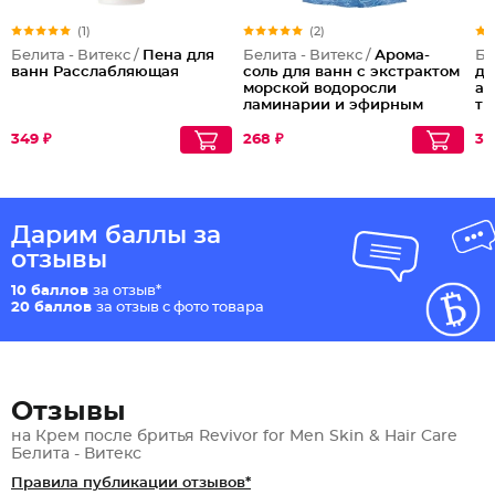
(1)
(2)
Белита - Витекс /
Пена для
Белита - Витекс /
Арома-
Бе
ванн Расслабляющая
соль для ванн с экстрактом
дл
морской водоросли
ан
ламинарии и эфирным
тр
маслом лимона
Океаническая
349 ₽
268 ₽
39
Дарим баллы за
отзывы
10 баллов
за отзыв*
20 баллов
за отзыв с фото товара
Отзывы
на Крем после бритья Revivor for Men Skin & Hair Care
Белита - Витекс
Правила публикации отзывов*