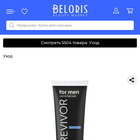
Распродажа
Акции
Новинки
Хит продаж
Все бренды
0-9
A
B
C
D
E
F
G
H
I
J
K
L
M
N
O
P
Q
R
S
T
U
V
W
Y
Z
А
Б
В
Д
З
И
М
О
К
Л
Н
П
Р
С
Т
У
Ф
Ч
Смотреть 5504 товара: Уход
Уход