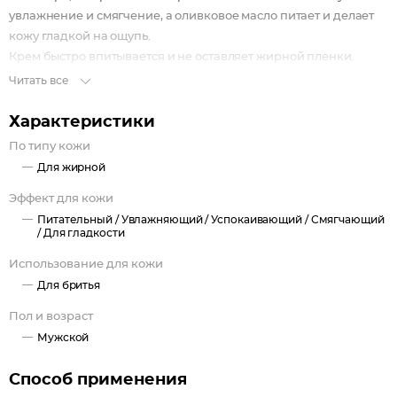
увлажнение и смягчение, а оливковое масло питает и делает
кожу гладкой на ощупь.
Крем быстро впитывается и не оставляет жирной пленки.
Читать все
Характеристики
По типу кожи
Для жирной
Эффект для кожи
Питательный /
Увлажняющий /
Успокаивающий /
Смягчающий
/
Для гладкости
Использование для кожи
Для бритья
Пол и возраст
Мужской
Способ применения