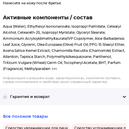
Нанесите на кожу после бритья.
Активные компоненты / состав
Aqua (Water), Ethylhexyl Isononanoate, Isopropyl Palmitate, Cetearyl
Alcohol, Ceteareth-25, Isopropyl Myristate, Glyceryl Stearate,
Ammonium Acryloyldimethyltaurate/VP Copolymer, Aloe Barbadensis
Leaf Juice, Glycerin, Olea Europaea (Olive) Fruit Oil, PPG-15 Stearyl Ether,
Avena Sativa Kernel Extract, Chamomilla Recutita (Chamomile) Extract,
Allantoin, Tapioca Starch, Polymethylsilsesquioxane, Panthenol,
Triticum Vulgare (Wheat) Germ Oil, Tocopheryl Acetate, BHT, Parfum
(Fragrance), Methylparaben
Информация о внешнем виде, характеристиках, комплекте поставки,
стране изготовления и свойствах носит справочный характер.
Гарантия и возврат
Все похожие товары
Средство увлажняющее для лица
Средство успокаивающее дл