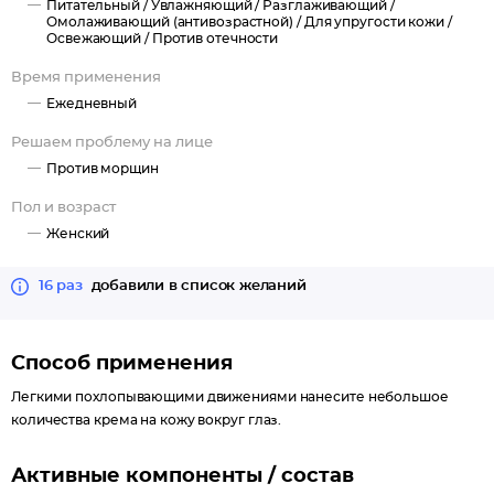
Питательный /
Увлажняющий /
Разглаживающий /
мимические морщины
Омолаживающий (антивозрастной) /
Для упругости кожи /
Освежающий /
Против отечности
Время применения
Ежедневный
Решаем проблему на лице
Против морщин
Пол и возраст
Женский
16 раз
добавили в список желаний
Способ применения
Легкими похлопывающими движениями нанесите небольшое
количества крема на кожу вокруг глаз.
Активные компоненты / состав