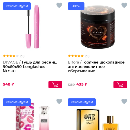
Рекомендуем
-66%
(9)
(9)
DIVAGE /
Тушь для ресниц
Elfora /
Горячее шоколадное
90x60x90 Longlashes
антицеллюлитное
№7501
обертывание
548 ₽
435 ₽
1280
Рекомендуем
Рекомендуем