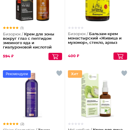
(1)
Бизорюк /
Бальзам-крем
Бизорюк /
Крем для зоны
монастырский «Живица и
вокруг глаз с пептидом
мухомор», стекло, архыз
змеиного яда и
гиалуроновой кислотой
400 ₽
594 ₽
Рекомендуем
(2)