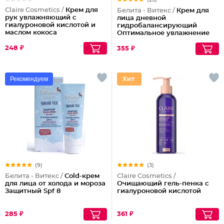
Claire Cosmetics /
Крем для
Белита - Витекс /
Крем для
рук увлажняющий с
лица дневной
гиалуроновой кислотой и
гидробалансирующий
маслом кокоса
Оптимальное увлажнение
для жирной и
248 ₽
комбинированной кожи
355 ₽
Гидроэффект Spf 15
Рекомендуем
(9)
(3)
Белита - Витекс /
Cold-крем
Claire Cosmetics /
для лица от холода и мороза
Очищающий гель-пенка с
Защитный Spf 8
гиалуроновой кислотой
285 ₽
361 ₽