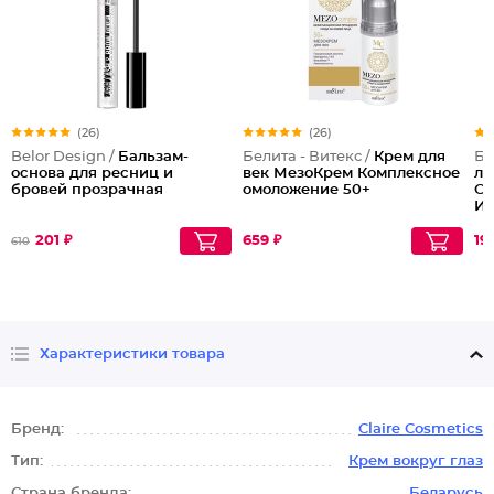
(26)
(26)
Belor Design /
Бальзам-
Белита - Витекс /
Крем для
Бе
основа для ресниц и
век МезоКрем Комплексное
ли
бровей прозрачная
омоложение 50+
Ом
Ид
201 ₽
659 ₽
19
610
Характеристики товара
Бренд:
Claire Cosmetics
Тип:
Крем вокруг глаз
Страна бренда:
Беларусь