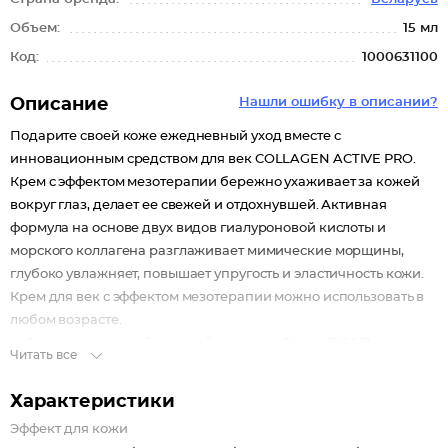
Объем:
15 мл
Код:
1000631100
Описание
Нашли ошибку в описании?
Подарите своей коже ежедневный уход вместе с
инновационным средством для век COLLAGEN ACTIVE PRO.
Крем с эффектом мезотерапии бережно ухаживает за кожей
вокруг глаз, делает ее свежей и отдохнувшей. Активная
формула на основе двух видов гиалуроновой кислоты и
морского коллагена разглаживает мимические морщины,
глубоко увлажняет, повышает упругость и эластичность кожи.
Крем для век с эффектом мезотерапии можно использовать в
любом возрасте.
Гидролизованный морской коллаген Crotein™ М Питает и
Читать все
увлажняет кожу
Два вида гиалуроновой кислоты Выравнивает тон,
Характеристики
устраняет отечность
Эффект для кожи
Многофункциональный комплекс Linefill™ Разглаживает