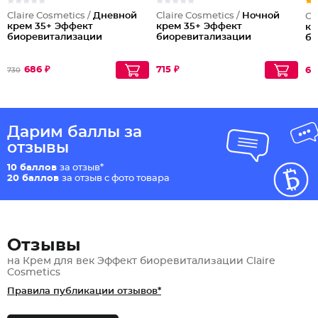
Claire Cosmetics /
Дневной
Claire Cosmetics /
Ночной
Cl
крем 35+ Эффект
крем 35+ Эффект
кр
биоревитализации
биоревитализации
би
686 ₽
715 ₽
69
730
Дарим баллы за
отзывы
10 баллов
за отзыв*
20 баллов
за отзыв с фото товара
Отзывы
на Крем для век Эффект биоревитализации Claire
Cosmetics
Правила публикации отзывов*