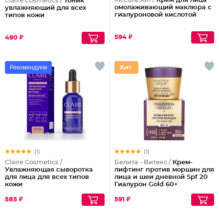
McLureSun /
Крем для лица
Claire Cosmetics /
Тоник
омолаживающий маклюра с
увлажняющий для всех
гиалуроновой кислотой
типов кожи
594 ₽
490 ₽
Рекомендуем
(1)
(1)
Claire Cosmetics /
Белита - Витекс /
Крем-
Увлажняющая сыворотка
лифтинг против морщин для
для лица для всех типов
лица и шеи дневной Spf 20
кожи
Гиалурон Gold 60+
585 ₽
591 ₽