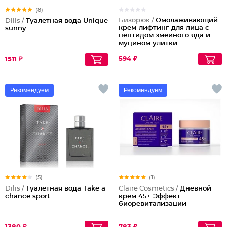
(8)
Бизорюк /
Омолаживающий
Dilis /
Туалетная вода Unique
крем-лифтинг для лица с
sunny
пептидом змеиного яда и
муцином улитки
594 ₽
1511 ₽
Рекомендуем
Рекомендуем
(5)
(1)
Dilis /
Туалетная вода Take a
Claire Cosmetics /
Дневной
chance sport
крем 45+ Эффект
биоревитализации