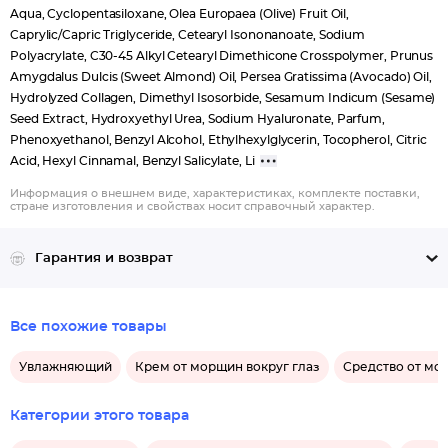
Aqua, Cyclopentasiloxane, Olea Europaea (Olive) Fruit Oil,
Caprylic/Capric Triglyceride, Cetearyl Isononanoate, Sodium
Polyacrylate, C30-45 Alkyl Cetearyl Dimethicone Crosspolymer, Prunus
Amygdalus Dulcis (Sweet Almond) Oil, Persea Gratissima (Avocado) Oil,
Hydrolyzed Collagen, Dimethyl Isosorbide, Sesamum Indicum (Sesame)
Seed Extract, Hydroxyethyl Urea, Sodium Hyaluronate, Parfum,
Phenoxyethanol, Benzyl Alcohol, Ethylhexylglycerin, Tocopherol, Citric
Acid, Hexyl Cinnamal, Benzyl Salicylate, Li
Информация о внешнем виде, характеристиках, комплекте поставки,
стране изготовления и свойствах носит справочный характер.
Гарантия и возврат
Все похожие товары
Увлажняющий
Крем от морщин вокруг глаз
Средство от мо
Категории этого товара