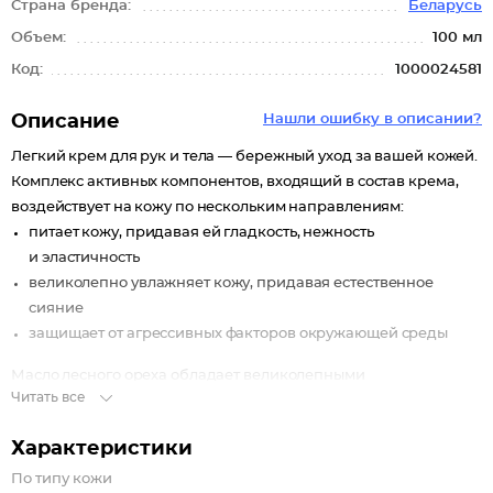
Страна бренда:
Беларусь
Объем:
100 мл
Код:
1000024581
Описание
Нашли ошибку в описании?
Легкий крем для рук и тела — бережный уход за вашей кожей.
Комплекс активных компонентов, входящий в состав крема,
воздействует на кожу по нескольким направлениям:
питает кожу, придавая ей гладкость, нежность
и эластичность
великолепно увлажняет кожу, придавая естественное
сияние
защищает от агрессивных факторов окружающей среды
Масло лесного ореха обладает великолепными
Читать все
увлажняющими и смягчающими свойствами, восстанавливает
кожу, делая её гладкой, нежной и эластичной.
Характеристики
Побалуйте вашу кожу легким кремом для рук и тела
По типу кожи