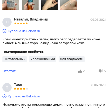
Наталья, Владимир
06.08.2021
Н
Куплено на Beloris.ru
Крем имеет приятный запах, легко распределяется по коже,
питает. А сияние хорошо видно на загорелой коже
Подтверждаю свойства
Питательный
Увлажняющий
Для гладкости
Ответить
0
0
Тася
18.06.2020
Т
Куплено на Beloris.ru
Использую его на тело,хорошо увлажняет,не оставляет липкого