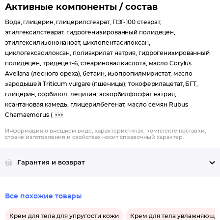
Активные компоненты / состав
Вода, глицерин, глицерилстеарат, ПЭГ-100 стеарат,
этилгексилстеарат, гидрогенизированный полидецен,
этилгексилизононаноат, циклопентасилоксан,
циклогексасилоксан, полиакрилат натрия, гидрогенизированный
полидецен, тридецет-6, стеариновая кислота, масло Corylus
Avellana (лесного ореха), бетаин, изопропилмиристат, масло
зародышей Triticum vulgare (пшеницы), токоферилацетат, БГТ,
глицерин, сорбитол, лецитин, аскорбилфосфат натрия,
ксантановая камедь, глицерилбегенат, масло семян Rubus
Chamaemorus (
Информация о внешнем виде, характеристиках, комплекте поставки,
стране изготовления и свойствах носит справочный характер.
Гарантия и возврат
Все похожие товары
Крем для тела для упругости кожи
Крем для тела увлажняющи