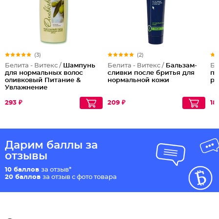
(3)
(2)
Белита - Витекс /
Шампунь
Белита - Витекс /
Бальзам-
Бе
для нормальных волос
сливки после бритья для
пр
оливковый Питание &
нормальной кожи
ро
Увлажнение
293 ₽
209 ₽
18
Дарим баллы за
отзывы
10 баллов
за отзыв*
20 баллов
за отзыв с фото товара