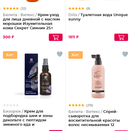
(32)
(8)
Белита - Витекс /
Крем-уход
Dilis /
Туалетная вода Unique
для лица дневной с маслом
sunny
морошки Изумительная
кожа Секрет Сияния 25+
300 ₽
1511 ₽
(219)
Бизорюк /
Крем для
Белита - Витекс /
Спрей-
подбородка шеи и зоны
сыворотка для
декольте с пептидом
восхитительной красоты
змеиного яда и
волос несмываемая 12
антиоксидантами
эффектов Совершенные