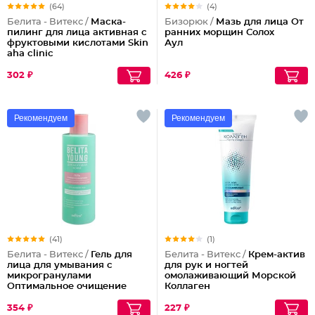
(64)
(4)
Белита - Витекс /
Маска-
Бизорюк /
Мазь для лица От
пилинг для лица активная с
ранних морщин Солох
фруктовыми кислотами Skin
Аул
aha clinic
302 ₽
426 ₽
Рекомендуем
Рекомендуем
(41)
(1)
Белита - Витекс /
Гель для
Белита - Витекс /
Крем-актив
лица для умывания с
для рук и ногтей
микрогранулами
омолаживающий Морской
Оптимальное очищение
Коллаген
Young
354 ₽
227 ₽