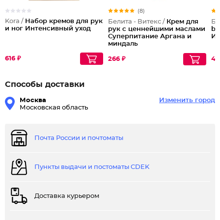
(8)
Kora /
Набор кремов для рук
Белита - Витекс /
Крем для
Бе
и ног Интенсивный уход
рук с ценнейшими маслами
bu
Суперпитание Аргана и
И
миндаль
616 ₽
266 ₽
40
Способы доставки
Москва
Изменить город
Московская область
Почта России и почтоматы
Пункты выдачи и постоматы CDEK
Доставка курьером