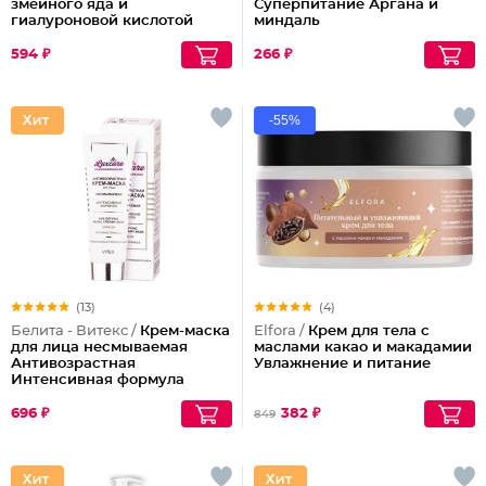
змеиного яда и
Суперпитание Аргана и
гиалуроновой кислотой
миндаль
594 ₽
266 ₽
-55%
(13)
(4)
Белита - Витекс /
Крем-маска
Elfora /
Крем для тела с
для лица несмываемая
маслами какао и макадамии
Антивозрастная
Увлажнение и питание
Интенсивная формула
LuxCare
696 ₽
382 ₽
849