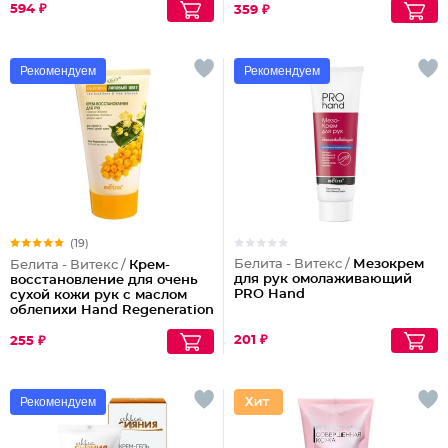
594 ₽
Волосы
359 ₽
Рекомендуем
Рекомендуем
(19)
Белита - Витекс /
Мезокрем
Белита - Витекс /
Крем-
для рук омолаживающий
восстановление для очень
PRO Hand
сухой кожи рук с маслом
облепихи Hand Regeneration
Cream for Dry and Dry Very
Skin
201 ₽
255 ₽
Рекомендуем