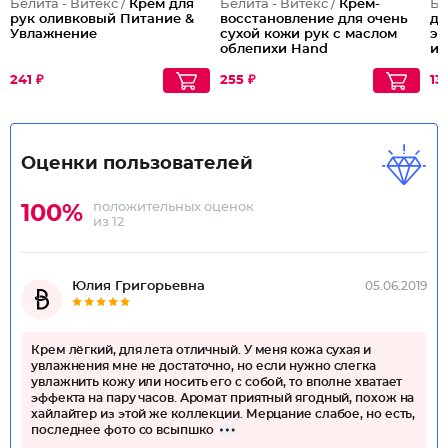
Белита - Витекс /
Крем для
Белита - Витекс /
Крем-
Бе
рук оливковый Питание &
восстановление для очень
дл
Увлажнение
сухой кожи рук с маслом
эф
облепихи Hand
и 
Regeneration Cream for Dry
and Dry Very Skin
241 ₽
255 ₽
13
Оценки пользователей
положительных оценок
100%
из 12
Юлия Григорьевна
05.06.2019
Крем лёгкий, для лета отличный. У меня кожа сухая и
увлажнения мне не достаточно, но если нужно слегка
увлажнить кожу или носить его с собой, то вполне хватает
эффекта на пару часов. Аромат приятный ягодный, похож на
хайлайтер из этой же коллекции. Мерцание слабое, но есть,
последнее фото со всыпшко