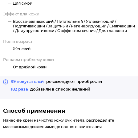
и подарите ей великолепное сияние.
Для сухой
Эффект для кожи
Восстанавливающий /
Питательный /
Увлажняющий /
Подтягивающий /
Защитный /
Регенерирующий /
Смягчающий
/
Для упругости кожи /
С эффектом сияния /
Для гладкости
Пол и возраст
Женский
Решаем проблему кожи
От дряблой кожи
99 покупателей
рекомендуют приобрести
182 раза
добавили в список желаний
Способ применения
Нанесите крем на чистую кожу рук и тела, распределите
массажными движениями до полного впитывания.