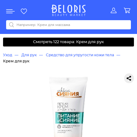
Распродажа
Акции
Новинки
Хит продаж
Все бренды
0-9
A
B
C
D
E
F
G
H
I
J
K
L
M
N
O
P
Q
R
S
T
U
V
W
Y
Z
А
Б
В
Д
З
И
М
О
К
Л
Н
П
Р
С
Т
У
Ф
Ч
Смотреть 122 товара: Крем для рук
Уход
Для рук
Средство для упругости кожи тела
Крем для рук