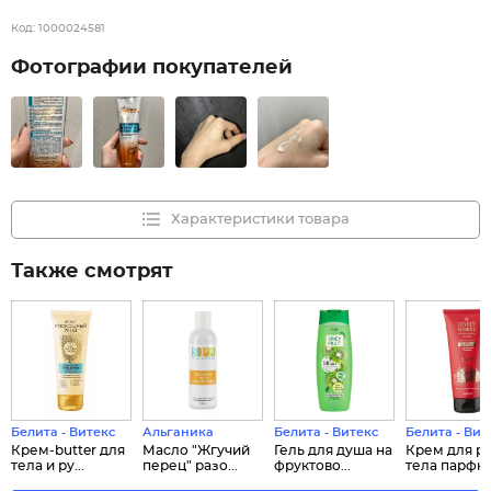
Код:
1000024581
Фотографии покупателей
Характеристики товара
Также смотрят
Белита - Витекс
Альганика
Белита - Витекс
Белита - Вит
Крем-butter для
Масло "Жгучий
Гель для душа на
Крем для ру
тела и ру...
перец" разо...
фруктово...
тела парфю.