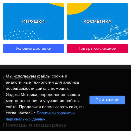
ИГРУШКИ
КОСМЕТИКА
Условия доставки
Товары со скидкой
Мы используем файлы cookie и
С нами выгодно
аналогичные технологии для анализа
Распродажа
посещаемости сайта с помощью
Яндекс.Метрики, определения вашего
Акции
Принимаю
местоположения и улучшения работы
Новинки
сайта. Продолжая использовать сайт, вы
Лидер продаж
соглашаетесь с
Политикой обработки
.
персональных данных
Помощь и поддержка