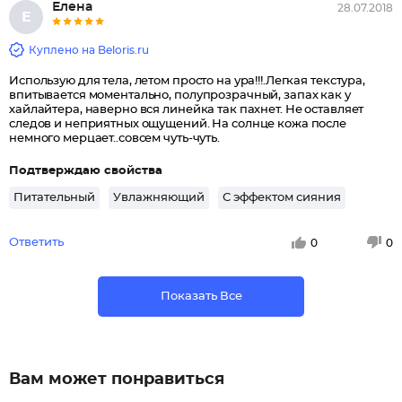
Елена
28.07.2018
Е
Куплено на Beloris.ru
Использую для тела, летом просто на ура!!!.Легкая текстура,
впитывается моментально, полупрозрачный, запах как у
хайлайтера, наверно вся линейка так пахнет. Не оставляет
следов и неприятных ощущений. На солнце кожа после
немного мерцает..совсем чуть-чуть.
Подтверждаю свойства
Питательный
Увлажняющий
С эффектом сияния
Ответить
0
0
Показать Все
Вам может понравиться