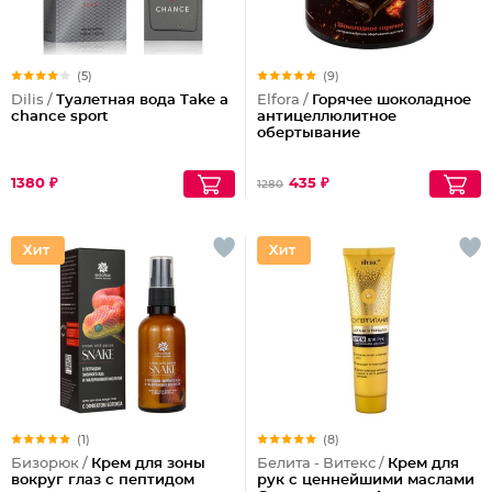
(5)
(9)
Dilis /
Туалетная вода Take a
Elfora /
Горячее шоколадное
chance sport
антицеллюлитное
обертывание
1380 ₽
435 ₽
1280
(1)
(8)
Бизорюк /
Крем для зоны
Белита - Витекс /
Крем для
вокруг глаз с пептидом
рук с ценнейшими маслами