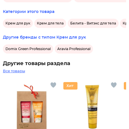
Категории этого товара
Крем для рук
Крем для тела
Белита - Витэкс для тела
Кре
Другие бренды с типом Крем для рук
Domix Green Professional
Aravia Professional
Другие товары раздела
Все товары