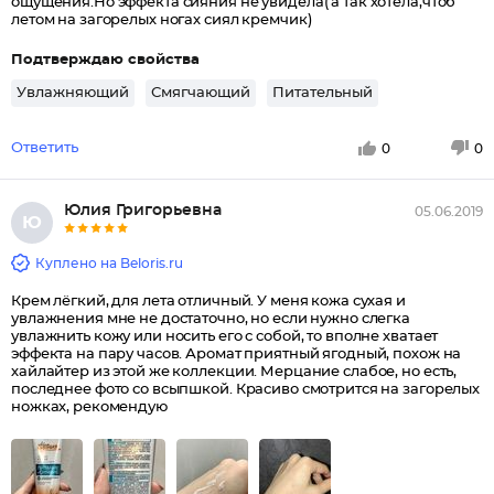
ощущения.Но эффекта сияния не увидела( а так хотела,чтоб
летом на загорелых ногах сиял кремчик)
Подтверждаю свойства
Увлажняющий
Смягчающий
Питательный
Ответить
0
0
Юлия Григорьевна
05.06.2019
Ю
Куплено на Beloris.ru
Крем лёгкий, для лета отличный. У меня кожа сухая и
увлажнения мне не достаточно, но если нужно слегка
увлажнить кожу или носить его с собой, то вполне хватает
эффекта на пару часов. Аромат приятный ягодный, похож на
хайлайтер из этой же коллекции. Мерцание слабое, но есть,
последнее фото со всыпшкой. Красиво смотрится на загорелых
ножках, рекомендую