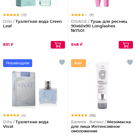
(13)
(9)
Dilis /
Туалетная вода Green
DIVAGE /
Тушь для ресниц
Leaf
90x60x90 Longlashes
№7501
851 ₽
548 ₽
Рекомендуем
(4)
(88)
Dilis /
Туалетная вода
Белита - Витекс /
Мезомаска
Vivat
для лица Интенсивное
омоложение