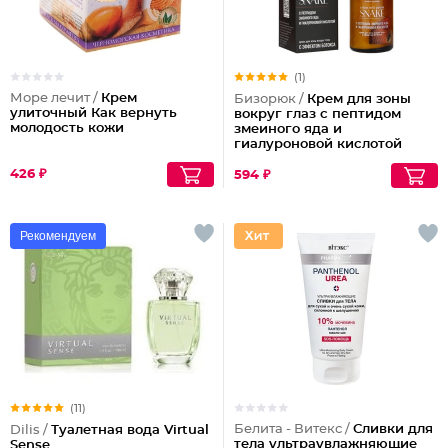
(1)
Море лечит /
Крем
Бизорюк /
Крем для зоны
улиточный Как вернуть
вокруг глаз с пептидом
молодость кожи
змеиного яда и
гиалуроновой кислотой
426 ₽
594 ₽
Рекомендуем
(11)
Белита - Витекс /
Сливки для
Dilis /
Туалетная вода Virtual
тела ультраувлажняющие
Sense