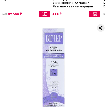
Увлажнение 72 часа +
Кл
Разглаживание морщин
IG
от 405 ₽
588 ₽
520
225