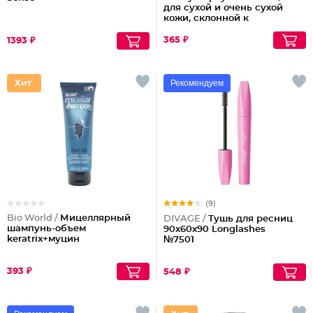
для сухой и очень сухой
кожи, склонной к
шелушениям Pharmacos
Panthenol Urea
365 ₽
1393 ₽
Рекомендуем
(9)
Bio World /
Мицеллярный
DIVAGE /
Тушь для ресниц
шампунь-объем
90x60x90 Longlashes
keratrix+муцин
№7501
393 ₽
548 ₽