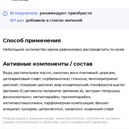
разглаживает ее, участвует в процессе оздоровления и
восстановления кожи, обеспечивает нормальную
81 покупатель
рекомендуют приобрести
деятельность кожных структур.
167 раз
добавили в список желаний
Витамин Е - разглаживает морщины, нейтрализует свободные
радикалы, обеспечивая антиоксидантную защиту.
Способ применения
Небольшое количество крема равномерно распределить по коже.
Активные компоненты / состав
Вода, растительное масло, ланолин, воск пчелиный, церезин,
цетеариловый спирт, сорбитанолеат, глюкоза, пентаэритритил
диолеат, глицерил диолеат, жир кондитерский, токоферола ацетат
(витамин Е) ретинола пальмитат (витамин А), экстракт петрушки,
феноксиэтанол, метилпарабен, пропилпарабен,
метилизотиазолинон, парфюмерная композиция, бензил
алицилат, кумарин, цитронеллол, линалоол, коричный спирт.
Информация о внешнем виде, характеристиках, комплекте поставки,
стране изготовления и свойствах носит справочный характер.