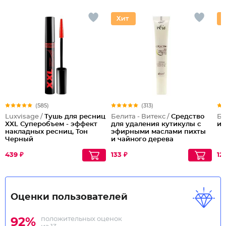
(585)
(313)
Luxvisage /
Тушь для ресниц
Белита - Витекс /
Средство
Бе
XXL Суперобъем - эффект
для удаления кутикулы с
и
накладных ресниц, Тон
эфирными маслами пихты
Черный
и чайного дерева
439 ₽
133 ₽
12
Оценки пользователей
положительных оценок
92%