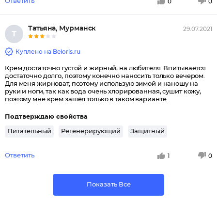
Ответить
0
0
Татьяна, Мурманск
29.07.2021
Т
Куплено на Beloris.ru
Крем достаточно густой и жирный, на любителя. Впитывается
достаточно долго, поэтому конечно наносить только вечером.
Для меня жирноват, поэтому использую зимой и наношу на
руки и ноги, так как вода очень хлорированная, сушит кожу,
поэтому мне крем зашёл только в таком варианте.
Подтверждаю свойства
Питательный
Регенерирующий
Защитный
Ответить
1
0
Показать Все