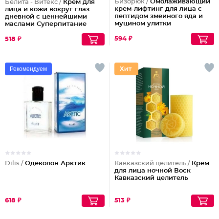
Бизорюк /
Омолаживающий
Белита - Витекс /
Крем для
крем-лифтинг для лица с
лица и кожи вокруг глаз
пептидом змеиного яда и
дневной с ценнейшими
муцином улитки
маслами Суперпитание
Аргана и миндаль
594 ₽
518 ₽
Рекомендуем
Dilis /
Одеколон Арктик
Кавказский целитель /
Крем
для лица ночной Воск
Кавказский целитель
618 ₽
513 ₽