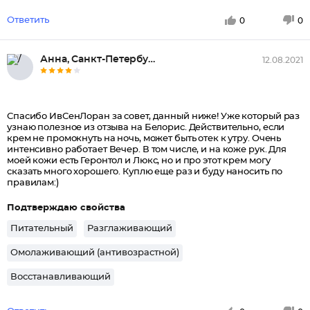
Ответить
0
0
Анна, Санкт-Петербург
12.08.2021
Спасибо ИвСенЛоран за совет, данный ниже! Уже который раз
узнаю полезное из отзыва на Белорис. Действительно, если
крем не промокнуть на ночь, может быть отек к утру. Очень
интенсивно работает Вечер. В том числе, и на коже рук. Для
моей кожи есть Геронтол и Люкс, но и про этот крем могу
сказать много хорошего. Куплю еще раз и буду наносить по
правилам:)
Подтверждаю свойства
Питательный
Разглаживающий
Омолаживающий (антивозрастной)
Восстанавливающий