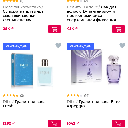
(1)
(2)
Невская косметика /
Белита - Витекс /
Лак для
Сыворотка для лица
волос с D-пантенолом и
омолаживающая
протеинами риса
Женьшеневая
сверхсильная фиксация
объем Maxi, 215 мл
284 ₽
454 ₽
Рекомендуем
Рекомендуем
(2)
(14)
Dilis /
Туалетная вода
Dilis /
Туалетная вода Elite
Fresh
Arpeggio
1292 ₽
1642 ₽