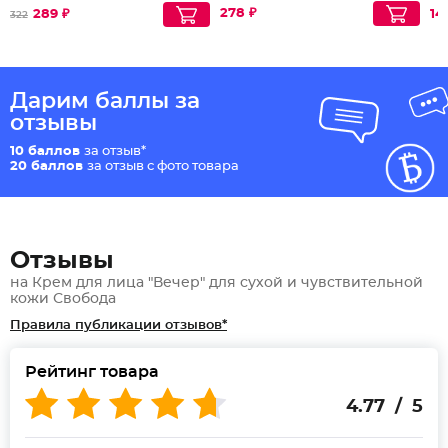
278 ₽
289 ₽
14
322
Дарим баллы за
отзывы
10 баллов
за отзыв*
20 баллов
за отзыв с фото товара
Отзывы
на Крем для лица "Вечер" для сухой и чувствительной
кожи Свобода
Правила публикации отзывов*
Рейтинг товара
4.77 / 5