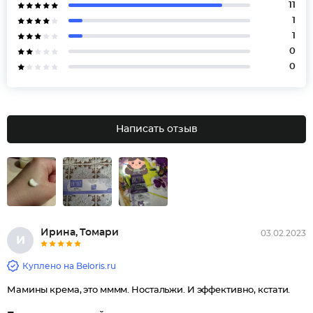
11
1
1
0
0
Написать отзыв
Ирина, Томари
03.02.2023
И
Куплено на Beloris.ru
Мамины крема, это мммм. Ностальжи. И эффективно, кстати.