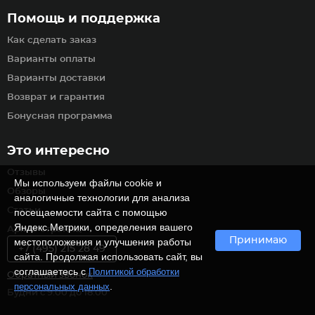
Помощь и поддержка
Как сделать заказ
Варианты оплаты
Варианты доставки
Возврат и гарантия
Бонусная программа
Это интересно
Отзывы
Мы используем файлы cookie и
Обзоры
аналогичные технологии для анализа
Статьи
посещаемости сайта с помощью
Яндекс.Метрики, определения вашего
Архив страниц
Принимаю
местоположения и улучшения работы
+7 (495) 215 28 49
сайта. Продолжая использовать сайт, вы
соглашаетесь с
Политикой обработки
Обратный звонок
.
персональных данных
Будни с 9:00 до 18:00