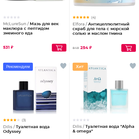
(4)
McLureSun /
Мазь для век
Elfora /
Антицеллюлитный
маклюра с пептидом
скраб для тела с морской
змеиного яда
солью и маслом тмина
531 ₽
254 ₽
849
Рекомендуем
(3)
Dilis /
Туалетная вода "Alpha
Dilis /
Туалетная вода
& omega"
Odyssey