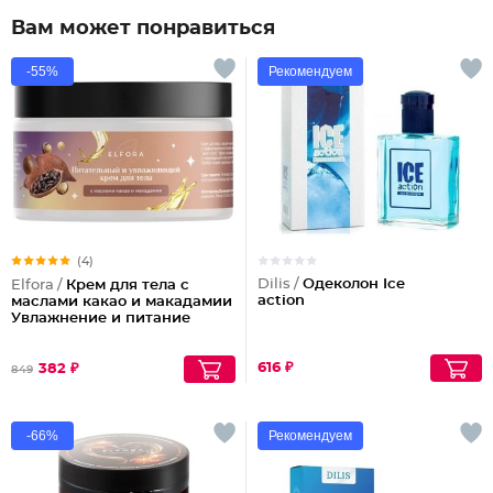
Вам может понравиться
-55%
Рекомендуем
(4)
Dilis /
Одеколон Ice
Elfora /
Крем для тела с
action
маслами какао и макадамии
Увлажнение и питание
616 ₽
382 ₽
849
-66%
Рекомендуем