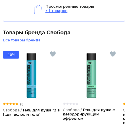
Просмотренные товары
+ 1 товаров
Товары бренда Свобода
Все товары бренда
-10%
(1)
Свобода /
Гель для душа c
Свобода /
Гель для душа "2 в
Св
дезодорирующим
1 для волос и тела"
но
эффектом
ма
и 