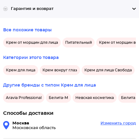
Гарантия и возврат
Все похожие товары
Крем от морщин для лица
Питательный
Крем от морщин вок
Категории этого товара
Крем для лица
Крем вокруг глаз
Крем для лица Свобода
Другие бренды с типом Крем для лица
Aravia Professional
Белита-М
Невская косметика
Белита -
Способы доставки
Москва
Изменить город
Московская область