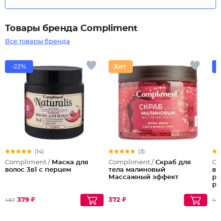
Товары бренда Compliment
Все товары бренда
-22%
(14)
(3)
Compliment /
Маска для
Compliment /
Скраб для
Co
волос 3в1 с перцем
тела малиновый
во
Массажный эффект
ра
ро
379 ₽
372 ₽
487
45