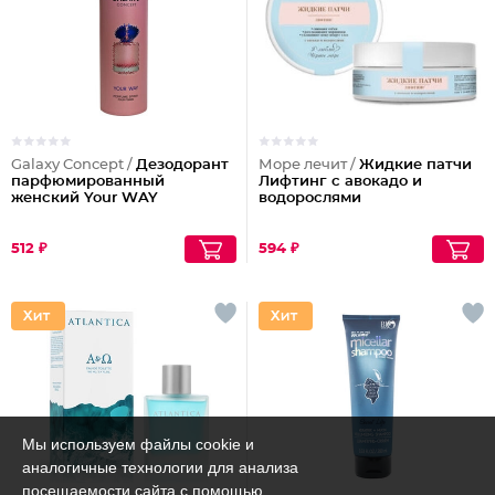
Galaxy Concept /
Дезодорант
Море лечит /
Жидкие патчи
парфюмированный
Лифтинг с авокадо и
женский Your WAY
водорослями
512 ₽
594 ₽
Мы используем файлы cookie и
аналогичные технологии для анализа
посещаемости сайта с помощью