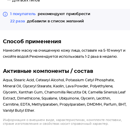
Для всех типов
1 покупатель
рекомендуют приобрести
22 раза
добавили в список желаний
Способ применения
Нанесите маску на очищенную кожу лица, оставьте на 5-10 минут и
смойте водой.Рекомендуется использовать 1-2 раза в неделю.
Активные компоненты / состав
Aqua, Stearic Acid, Cetearyl Alcohol, Potassium Cetyl Phosphate,
Mineral Oil, Glyceryl Stearate, Kaolin, Lava Powder, Polyethylene,
Glycerin, Xanthan Gum, Chamomilla Recutita Oil, Camellia Sinensis Leaf
Extract, Dimethicone, Squalane, Ubiquinone, Glycerin, Lecithin,
Carnitine, EDTA, Methylparaben, Propylparaben, DMDMH, Parfum, BНТ,
Vanilyl Butyl Ether.
Информация о внешнем виде, характеристиках, комплекте поставки,
стране изготовления и свойствах носит справочный характер.