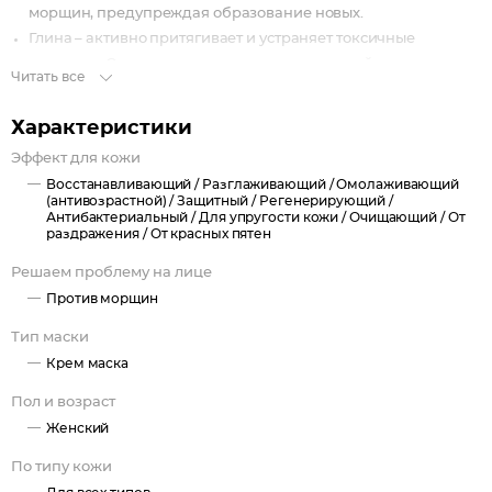
морщин, предупреждая образование новых.
Глина – активно притягивает и устраняет токсичные
вещества. Оказывает антисептическое воздействие,
Читать все
укрепляет защитные свойства кожи.
Масло ромашки – эффективно снимает раздражение и
Характеристики
покраснение.
Эффект для кожи
Экстракт зеленого чая – сильный антиоксидант, защищает
Восстанавливающий /
Разглаживающий /
Омолаживающий
кожу от вредного воздействия внешних факторов.
(антивозрастной) /
Защитный /
Регенерирующий /
Антибактериальный /
Для упругости кожи /
Очищающий /
От
раздражения /
От красных пятен
Решаем проблему на лице
Против морщин
Тип маски
Крем маска
Пол и возраст
Женский
По типу кожи