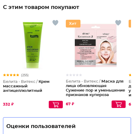
С этим товаром покупают
(255)
Белита - Витекс /
Маска для
Белита - Витекс /
Крем
Бе
лица обновляющая
массажный
дл
Сужение пор и уменьшение
антицеллюлитный
ув
признаков купероза
ис
67 ₽
332 ₽
66
Оценки пользователей