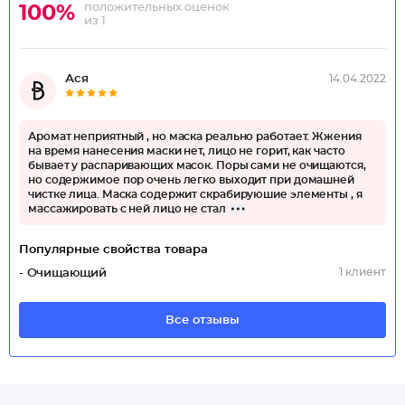
положительных оценок
100%
из 1
Ася
14.04.2022
Аромат неприятный , но маска реально работает. Жжения
на время нанесения маски нет, лицо не горит, как часто
бывает у распаривающих масок. Поры сами не очищаются,
но содержимое пор очень легко выходит при домашней
чистке лица. Маска содержит скрабируюшие элементы , я
массажировать с ней лицо не стал
Популярные свойства товара
1 клиент
- Очищающий
Все отзывы