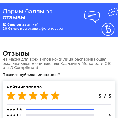
Дарим баллы за
отзывы
10 баллов
за отзыв*
20 баллов
за отзыв с фото товара
Отзывы
на Маска для всех типов кожи лица распаривающая
омолаживающе-очищающая Коэнзимы Молодости Q10
plusR Compliment
Правила публикации отзывов*
Рейтинг товара
5 / 5
1
0