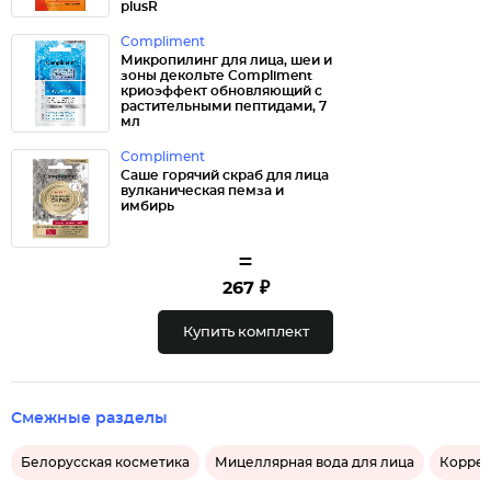
plusR
Compliment
Микропилинг для лица, шеи и
зоны декольте Compliment
криоэффект обновляющий с
растительными пептидами, 7
мл
Compliment
Саше горячий скраб для лица
вулканическая пемза и
имбирь
=
267 ₽
Купить комплект
Смежные разделы
Белорусская косметика
Мицеллярная вода для лица
Коррек