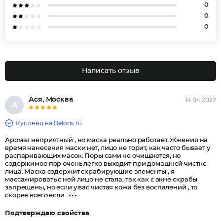
0
0
0
Написать отзыв
Ася, Москва
14.04.2022
А
Куплено на Beloris.ru
Аромат неприятный , но маска реально работает. Жжения на
время нанесения маски нет, лицо не горит, как часто бывает у
распаривающих масок. Поры сами не очищаются, но
содержимое пор очень легко выходит при домашней чистке
лица. Маска содержит скрабируюшие элементы , я
массажировать с ней лицо не стала, так как с акне скрабы
запрещены, но если у вас чистая кожа без воспалений , то
скорее всего если
Подтверждаю свойства