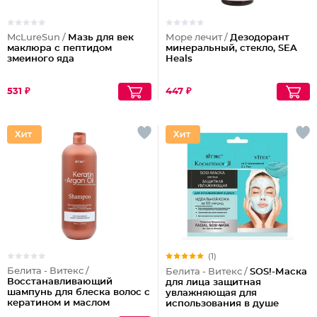
McLureSun /
Мазь для век
Море лечит /
Дезодорант
маклюра с пептидом
минеральный, стекло, SEA
змеиного яда
Heals
531 ₽
447 ₽
(1)
Белита - Витекс /
Белита - Витекс /
SOS!-Маска
Восстанавливающий
для лица защитная
шампунь для блеска волос с
увлажняющая для
кератином и маслом
использования в душе
арганы