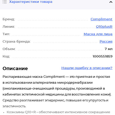
Характеристики товара
Бренд:
Compliment
Линия:
Q10plusR
Тип:
Маска для лица
Страна бренда:
Россия
Объем:
7 мл
Код:
1000551859
Описание
Нашли ошибку в описании?
Распаривающая маска Compliment — это приятная и простая
в использовании альтернатива микродермабразии
(омолаживающе-очищающей процедуры, производимой в
кабинетах эстетической медицины для восстановления кожи).
Средство разглаживает эпидермис, повышая его упругость и
эластичность.
Коэнзимы Q10+R – обеспечивают интенсивное сокращение