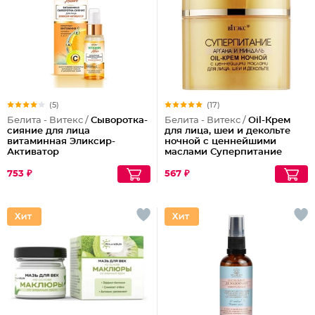
(5)
(17)
Белита - Витекс /
Сыворотка-
Белита - Витекс /
Oil-Крем
сияние для лица
для лица, шеи и декольте
витаминная Эликсир-
ночной с ценнейшими
Активатор
маслами Суперпитание
Аргана и миндаль
753 ₽
567 ₽