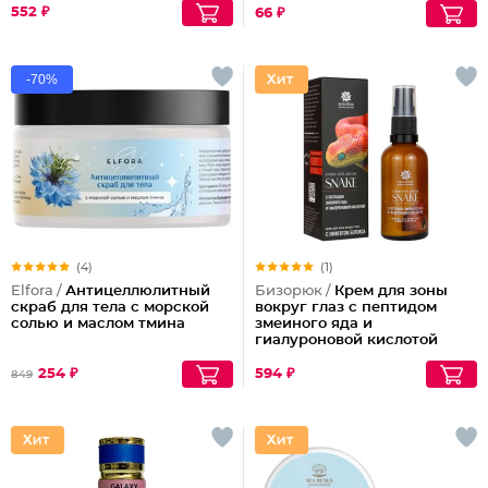
552 ₽
66 ₽
-70%
(4)
(1)
Elfora /
Антицеллюлитный
Бизорюк /
Крем для зоны
скраб для тела с морской
вокруг глаз с пептидом
солью и маслом тмина
змеиного яда и
гиалуроновой кислотой
254 ₽
594 ₽
849