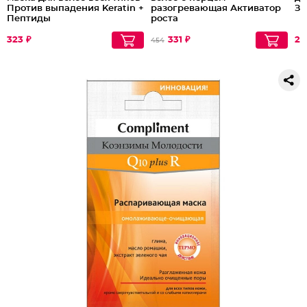
Против выпадения Keratin +
разогревающая Активатор
За
Пептиды
роста
323 ₽
331 ₽
28
454