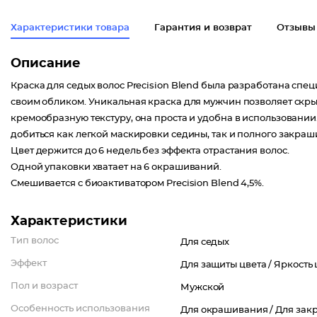
Характеристики товара
Гарантия и возврат
Отзывы
Описание
Краска для седых волос Precision Blend была разработана спе
своим обликом. Уникальная краска для мужчин позволяет скрыть
кремообразную текстуру, она проста и удобна в использовании.
добиться как легкой маскировки седины, так и полного закраш
Цвет держится до 6 недель без эффекта отрастания волос.
Одной упаковки хватает на 6 окрашиваний.
Смешивается с биоактиватором Precision Blend 4,5%.
Характеристики
Тип волос
Для седых
Эффект
Для защиты цвета /
Яркость 
Пол и возраст
Мужской
Особенность использования
Для окрашивания /
Для зак