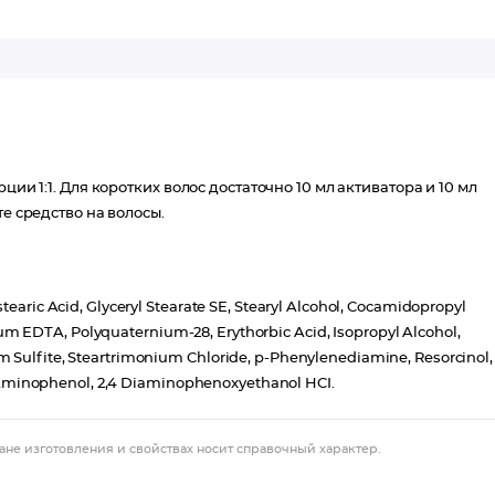
ии 1:1. Для коротких волос достаточно 10 мл активатора и 10 мл
е средство на волосы.
tearic Acid, Glyceryl Stearate SE, Stearyl Alcohol, Cocamidopropyl
m EDTA, Polyquaternium-28, Erythorbic Acid, Isopropyl Alcohol,
m Sulfite, Steartrimonium Chloride, p-Phenylenediamine, Resorcinol,
Aminophenol, 2,4 Diaminophenoxyethanol HCI.
ане изготовления и свойствах носит справочный характер.