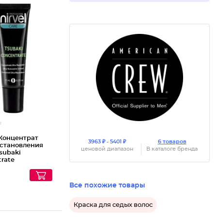
Концентрат
3963 ₽ - 5401 ₽
6 товаров
сстановления
ценовой диапазон
В каталоге бренда
subaki
rate
Все похожие товары
Краска для седых волос