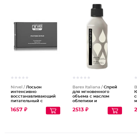
Nirvel /
Лосьон
Barex Italiana /
Спрей
B
интенсивно
для мгновенного
К
восстанавливающий
объема с маслом
с
питательный с
облепихи и
м
протеинами пшеницы
огуречным маслом
м
1657 ₽
2513 ₽
2
для сухих и
поврежденных волос
PROTEINS