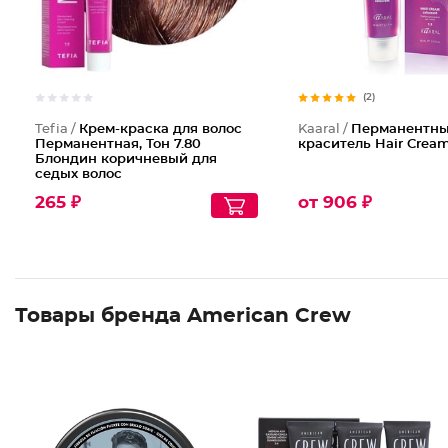
(2)
Tefia /
Крем-краска для волос
Kaaral /
Перманентн
Перманентная, Тон 7.80
краситель Hair Cream
Блондин коричневый для
седых волос
265 ₽
от 906 ₽
Товары бренда American Crew