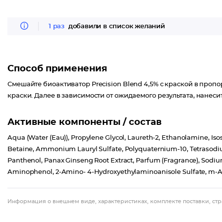
1 раз
добавили в список желаний
Способ применения
Смешайте биоактиватор Precision Blend 4,5% с краской в пропорц
краски. Далее в зависимости от ожидаемого результата, нанесит
Активные компоненты / состав
Aqua (Water (Eau)), Propylene Glycol, Laureth-2, Ethanolamine, Isos
Betaine, Ammonium Lauryl Sulfate, Polyquaternium-10, Tetrasodiu
Panthenol, Panax Ginseng Root Extract, Parfum (Fragrance), Sodiu
Aminophenol, 2-Amino- 4-Hydroxyethylaminoanisole Sulfate, m-
Информация о внешнем виде, характеристиках, комплекте поставки, стр