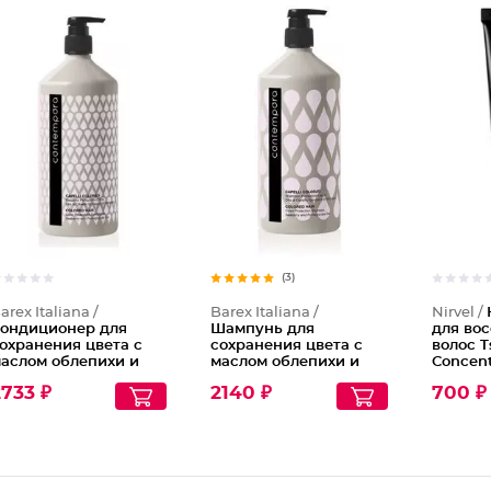
(3)
arex Italiana /
Barex Italiana /
Nirvel /
ондиционер для
Шампунь для
для во
охранения цвета с
сохранения цвета с
волос T
аслом облепихи и
маслом облепихи и
Concent
аслом граната
маслом граната
733 ₽
2140 ₽
700 ₽