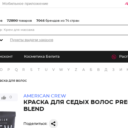
Мобильное приложение
ов
721890
товаров
7046
брендов из 74 стран
Пункты выдачи заказов
исконт
Косметика Белита
Рас
O
P
Q
R
S
T
U
V
W
Y
Z
А
Б
В
Д
З
И
аска для волос
AMERICAN CREW
0
КРАСКА ДЛЯ СЕДЫХ ВОЛОС PRE
BLEND
Поделиться: