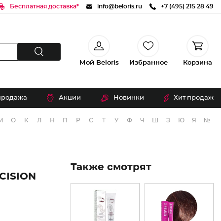
Бесплатная доставка*
info@beloris.ru
+7 (495) 215 28 49
Мой Beloris
Избранное
Корзина
продажа
Акции
Новинки
Хит продаж
М
О
К
Л
Н
П
Р
С
Т
У
Ф
Ч
Ш
Э
Ю
Я
№
Также смотрят
CISION