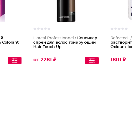
ый
L'oreal Professionnel /
Консилер-
Refectocil 
 Colorant
спрей для волос тонирующий
растворит
Hair Touch Up
Oxidant lo
от 2281 ₽
1801 ₽