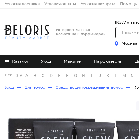
Условия доставки
Условия оплаты
Условия возврата
Помощь
116577
отзыв
Интернет-магазин
косметики и парфюмерии
Москва
Каталог
Уход
Макияж
Парфюмерия
Д
Все бренды
0-9
A
B
C
D
E
F
G
H
I
J
K
L
M
N
Уход
Для волос
Средство для окрашивания волос
Кр