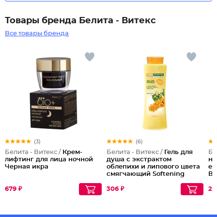
Товары бренда Белита - Витекс
Все товары бренда
(3)
(6)
Белита - Витекс /
Крем-
Белита - Витекс /
Гель для
Бе
лифтинг для лица ночной
душа с экстрактом
но
Черная икра
облепихи и липового цвета
еж
смягчающий Softening
Во
Shower Gel
679 ₽
306 ₽
25