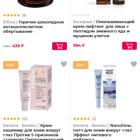
(9)
Бизорюк /
Омолаживающий
Elfora /
Горячее шоколадное
крем-лифтинг для лица с
антицеллюлитное
пептидом змеиного яда и
обертывание
муцином улитки
594 ₽
435 ₽
1280
(12)
(2)
Белита - Витекс /
Крем-
Белита - Витекс /
NanoГель-
кашемир для кожи вокруг
патч для кожи вокруг глаз
глаз Против 5 признаков
Эффект нитевого
старения Омолаживающий
лифтинга