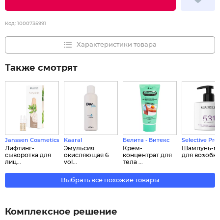
Код:
1000735991
Характеристики товара
Также смотрят
Janssen Cosmetics
Kaaral
Белита - Витекс
Selective Pro
Лифтинг-
Эмульсия
Крем-
Шампунь-м
сыворотка для
окисляющая 6
концентрат для
для возобно.
лиц...
vol...
тела ...
Выбрать все похожие товары
Комплексное решение