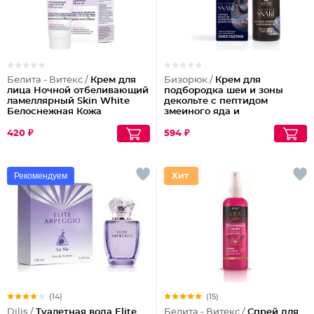
Белита - Витекс /
Крем для
Бизорюк /
Крем для
лица Ночной отбеливающий
подбородка шеи и зоны
ламеллярный Skin White
декольте с пептидом
Белоснежная Кожа
змеиного яда и
антиоксидантами
420 ₽
594 ₽
Рекомендуем
(14)
(15)
Dilis /
Туалетная вода Elite
Белита - Витекс /
Спрей для