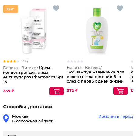
(44)
Белита - Витекс /
MO
Белита - Витекс /
Крем-
Экошампунь-ванночка для
ко
концентрат для лица
волос и тела детский без
пр
Антикупероз Pharmacos Spf
слез с первых дней жизни
Кр
15
Baby Care
мл
372 ₽
12
335 ₽
Способы доставки
Москва
Изменить город
Московская область