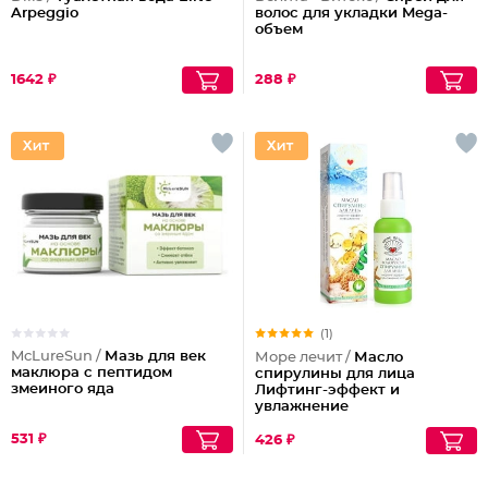
Arpeggio
волос для укладки Mega-
объем
1642 ₽
288 ₽
(1)
McLureSun /
Мазь для век
Море лечит /
Масло
маклюра с пептидом
спирулины для лица
змеиного яда
Лифтинг-эффект и
увлажнение
531 ₽
426 ₽