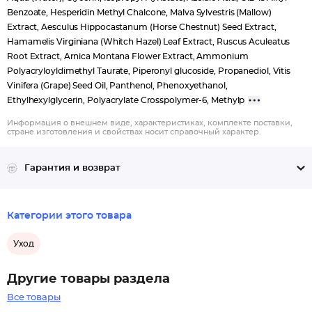
Benzoate, Hesperidin Methyl Chalcone, Malva Sylvestris (Mallow)
Extract, Aesculus Hippocastanum (Horse Chestnut) Seed Extract,
Hamamelis Virginiana (Whitch Hazel) Leaf Extract, Ruscus Aculeatus
Root Extract, Arnica Montana Flower Extract, Ammonium
Polyacryloyldimethyl Taurate, Piperonyl glucoside, Propanediol, Vitis
Vinifera (Grape) Seed Oil, Panthenol, Phenoxyethanol,
Ethylhexylglycerin, Polyacrylate Crosspolymer-6, Methylp
Информация о внешнем виде, характеристиках, комплекте поставки,
стране изготовления и свойствах носит справочный характер.
Гарантия и возврат
Категории этого товара
Уход
Другие товары раздела
Все товары