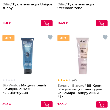
Dilis /
Туалетная вода Unique
Dilis /
Туалетная вода
sunny
Steelman zone
1511 ₽
1449 ₽
(40)
Bio World /
Мицеллярный
Белита - Витекс /
ВВ Крем-
шампунь-объем
blur для лица с текстурой
keratrix+муцин
кашемира Тонирующий
45+
393 ₽
260 ₽