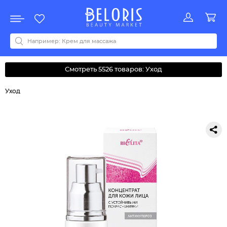
Распродажа
Акции
Новинки
Хит продаж
Все бренды
0-9
A
B
C
D
E
F
G
H
I
J
K
L
M
N
O
P
Q
R
S
T
U
V
W
Y
Z
А
Б
В
Д
З
И
М
О
К
Л
Н
П
Р
С
Т
У
Ф
Ч
Смотреть 5526 товаров: Уход
Уход