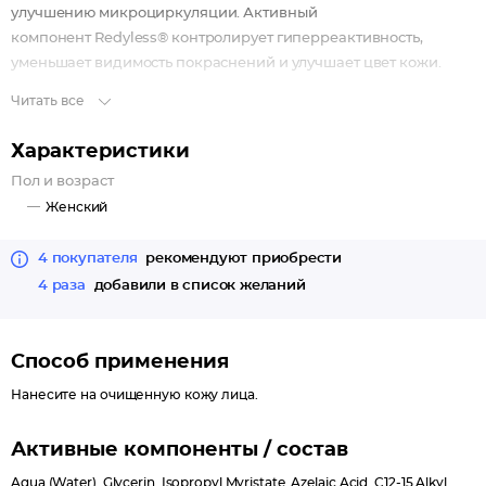
улучшению микроциркуляции. Активный
компонент Redyless® контролирует гиперреактивность,
уменьшает видимость покраснений и улучшает цвет кожи.
Читать все
не содержит отдушки.
Характеристики
Пол и возраст
Женский
4 покупателя
рекомендуют приобрести
4 раза
добавили в список желаний
Способ применения
Нанесите на очищенную кожу лица.
Активные компоненты / состав
Aqua (Water), Glycerin, Isopropyl Myristate, Azelaic Acid, C12-15 Alkyl