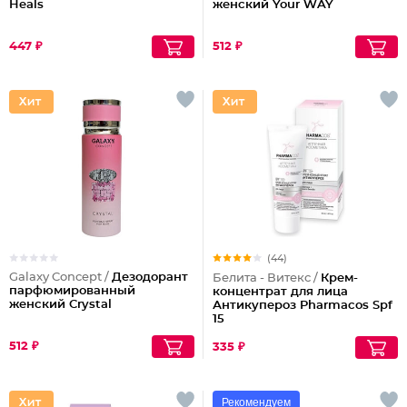
Heals
женский Your WAY
447 ₽
512 ₽
(44)
Galaxy Concept /
Дезодорант
Белита - Витекс /
Крем-
парфюмированный
концентрат для лица
женский Crystal
Антикупероз Pharmacos Spf
15
512 ₽
335 ₽
Рекомендуем