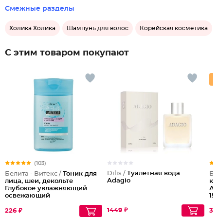
Смежные разделы
Холика Холика
Шампунь для волос
Корейская косметика
С этим товаром покупают
(103)
Dilis /
Туалетная вода
Белита - Витекс /
Тоник для
Бе
Adagio
лица, шеи, декольте
ко
Глубокое увлажняющий
Ан
освежающий
15
1449 ₽
226 ₽
33