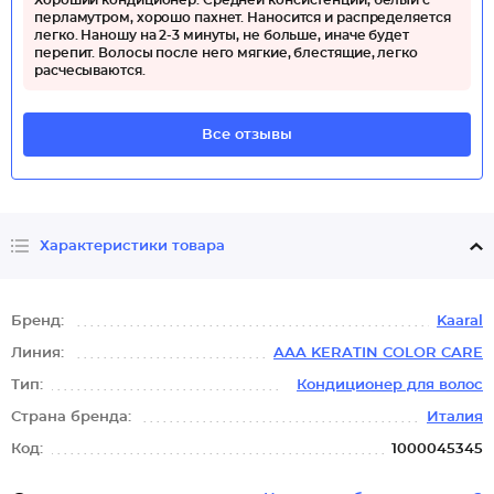
Хороший кондиционер. Средней консистенции, белый с
перламутром, хорошо пахнет. Наносится и распределяется
легко. Наношу на 2-3 минуты, не больше, иначе будет
перепит. Волосы после него мягкие, блестящие, легко
расчесываются.
Все отзывы
Характеристики товара
Бренд:
Kaaral
Линия:
AAA KERATIN COLOR CARE
Тип:
Кондиционер для волос
Страна бренда:
Италия
Код:
1000045345