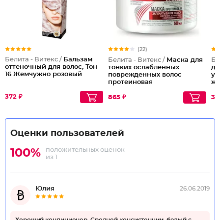
(22)
Белита - Витекс /
Бальзам
Белита - Витекс /
Маска для
Бе
оттеночный для волос, Тон
тонких ослабленных
дл
16 Жемчужно розовый
поврежденных волос
ук
протеиновая
же
запечатывающая Hair
372 ₽
Sealing Protein Mask for Thin
865 ₽
31
Limp and Damaged Hair
Оценки пользователей
положительных оценок
100%
из 1
Юлия
26.06.2019