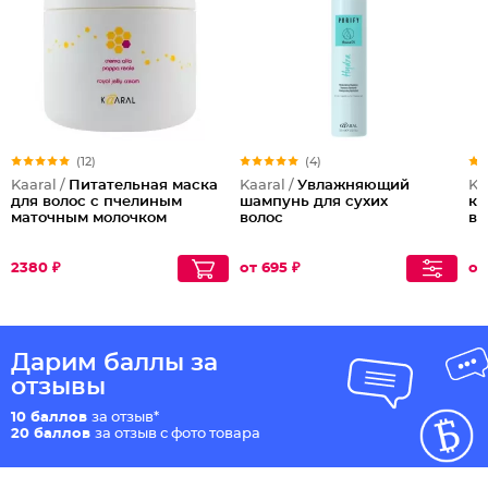
(12)
(4)
Kaaral /
Питательная маска
Kaaral /
Увлажняющий
Ka
для волос с пчелиным
шампунь для сухих
ко
маточным молочком
волос
во
2380 ₽
от 695 ₽
от
Дарим баллы за
отзывы
10 баллов
за отзыв*
20 баллов
за отзыв с фото товара