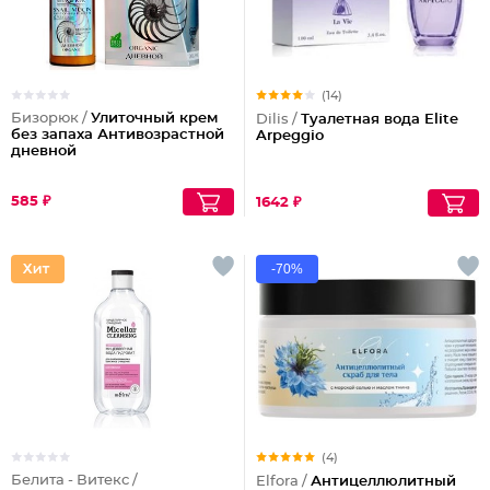
(14)
Бизорюк /
Улиточный крем
Dilis /
Туалетная вода Elite
без запаха Антивозрастной
Arpeggio
дневной
585 ₽
1642 ₽
-70%
(4)
Белита - Витекс /
Elfora /
Антицеллюлитный