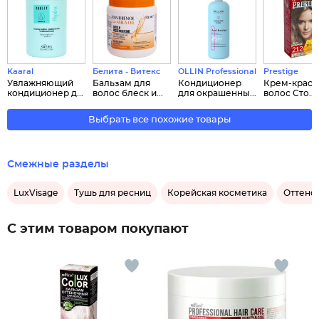
Kaaral
Белита - Витекс
OLLIN Professional
Prestige
Увлажняющий
Бальзам для
Кондиционер
Крем-краск
кондиционер д...
волос блеск и...
для окрашенны...
волос Сто...
Выбрать все похожие товары
Смежные разделы
LuxVisage
Тушь для ресниц
Корейская косметика
Оттено
С этим товаром покупают