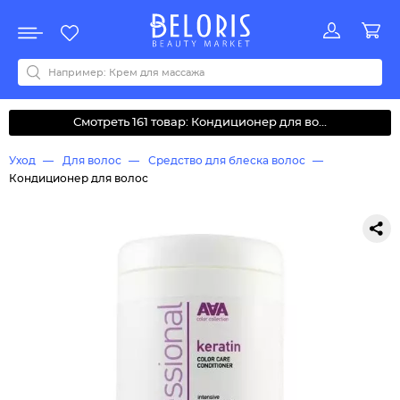
Распродажа
Акции
Новинки
Хит продаж
Все бренды
0-9
A
B
C
D
E
F
G
H
I
J
K
L
M
N
O
P
Q
R
S
T
U
V
W
Y
Z
А
Б
В
Д
З
И
М
О
К
Л
Н
П
Р
С
Т
У
Ф
Ч
Смотреть 161 товар: Кондиционер для во...
Уход
Для волос
Средство для блеска волос
Кондиционер для волос