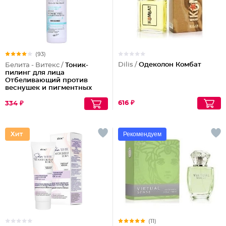
(93)
Dilis /
Одеколон Комбат
Белита - Витекс /
Тоник-
пилинг для лица
Отбеливающий против
веснушек и пигментных
пятен
616 ₽
334 ₽
Рекомендуем
(11)