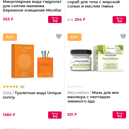
Мицеллярная вода-гидролат
скраб для тела с морской
для снятия макияжа
солью и маслом тмина
Бережное очищение Micellar
Cleansing
353 ₽
254 ₽
849
(8)
McLureSun /
Мазь для век
Dilis /
Туалетная вода Unique
маклюра с пептидом
sunny
змеиного яда
531 ₽
1380 ₽