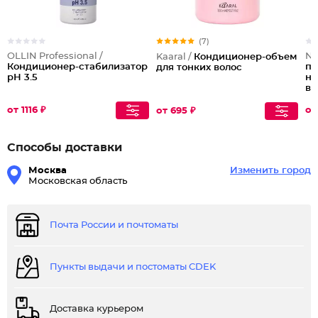
(7)
OLLIN Professional /
No
Kaaral /
Кондиционер-объем
Кондиционер-cтабилизатор
пр
для тонких волос
рН 3.5
на
во
Ex
Co
от 1116 ₽
от
от 695 ₽
Способы доставки
Москва
Изменить город
Московская область
Почта России и почтоматы
Пункты выдачи и постоматы CDEK
Доставка курьером