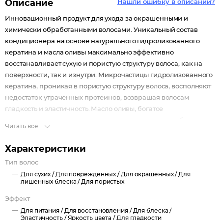
Описание
Нашли ошибку в описании?
Инновационный продукт для ухода за окрашенными и
химически обработанными волосами. Уникальный состав
кондиционера на основе натурального гидролизованного
кератина и масла оливы максимально эффективно
восстанавливает сухую и пористую структуру волоса, как на
поверхности, так и изнутри. Микрочастицы гидролизованного
кератина, проникая в пористую структуру волоса, восполняют
недостаток утраченных протеинов, возвращая волосам
гладкость и эластичность. Масло оливы, богатое
аминокислотами, интенсивно питает волосы и способствует их
Читать все
естественному восстановлению. Слабокислый уровень рН
бережно закрывает кутикулу, предотвращая вымывание
Характеристики
цветовых пигментов, что позволяет надолго сохранить блеск и
Тип волос
яркость окрашенных волос. Подходит для ежедневного ухода
Для сухих /
Для поврежденных /
Для окрашенных /
Для
за окрашенными и химически обработанными волосами.
лишенных блеска /
Для пористых
Эффект
Для питания /
Для восстановления /
Для блеска /
Эластичность /
Яркость цвета /
Для гладкости