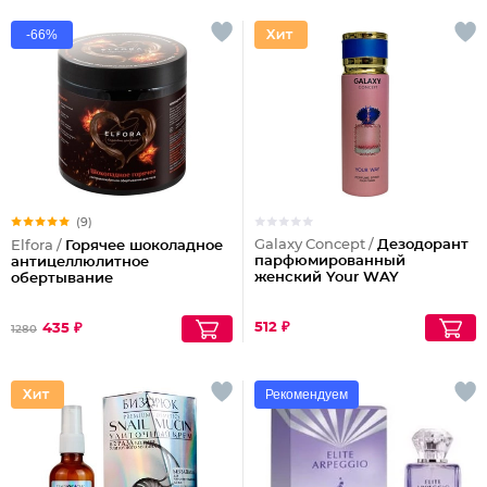
-66%
(9)
Galaxy Concept /
Дезодорант
Elfora /
Горячее шоколадное
парфюмированный
антицеллюлитное
женский Your WAY
обертывание
512 ₽
435 ₽
1280
Рекомендуем