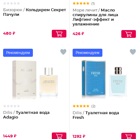
(1)
Бизорюк /
Кольдкрем Секрет
Море лечит /
Масло
Пачули
спирулины для лица
Лифтинг-эффект и
увлажнение
480 ₽
426 ₽
Рекомендуем
Рекомендуем
(2)
Dilis /
Туалетная вода
Dilis /
Туалетная вода
Adagio
Fresh
1449 ₽
1292 ₽