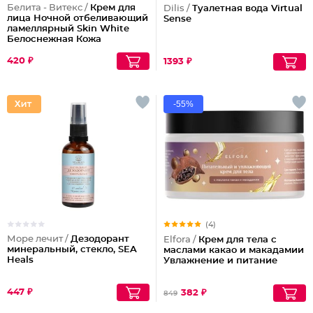
Белита - Витекс /
Крем для
Dilis /
Туалетная вода Virtual
лица Ночной отбеливающий
Sense
ламеллярный Skin White
Белоснежная Кожа
420 ₽
1393 ₽
-55%
(4)
Море лечит /
Дезодорант
Elfora /
Крем для тела с
минеральный, стекло, SEA
маслами какао и макадамии
Heals
Увлажнение и питание
447 ₽
382 ₽
849